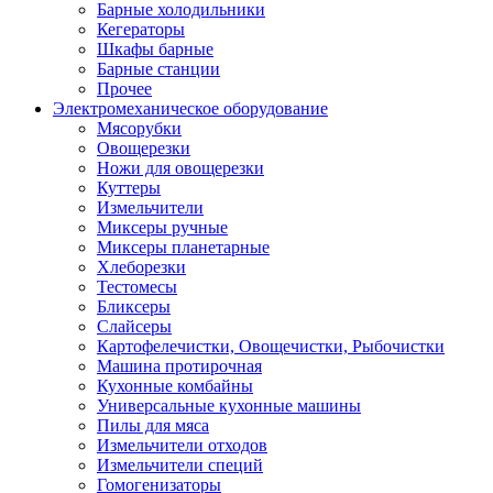
Барные холодильники
Кегераторы
Шкафы барные
Барные станции
Прочее
Электромеханическое оборудование
Мясорубки
Овощерезки
Ножи для овощерезки
Куттеры
Измельчители
Миксеры ручные
Миксеры планетарные
Хлеборезки
Тестомесы
Бликсеры
Слайсеры
Картофелечистки, Овощечистки, Рыбочистки
Машина протирочная
Кухонные комбайны
Универсальные кухонные машины
Пилы для мяса
Измельчители отходов
Измельчители специй
Гомогенизаторы