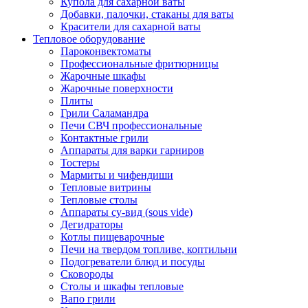
Купола для сахарной ваты
Добавки, палочки, стаканы для ваты
Красители для сахарной ваты
Тепловое оборудование
Пароконвектоматы
Профессиональные фритюрницы
Жарочные шкафы
Жарочные поверхности
Плиты
Грили Саламандра
Печи СВЧ профессиональные
Контактные грили
Аппараты для варки гарниров
Тостеры
Мармиты и чифендиши
Тепловые витрины
Тепловые столы
Аппараты су-вид (sous vide)
Дегидраторы
Котлы пищеварочные
Печи на твердом топливе, коптильни
Подогреватели блюд и посуды
Сковороды
Столы и шкафы тепловые
Вапо грили