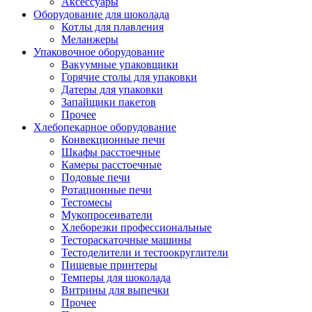
Аксессуары
Оборудование для шоколада
Котлы для плавления
Меланжеры
Упаковочное оборудование
Вакуумные упаковщики
Горячие столы для упаковки
Датеры для упаковки
Запайщики пакетов
Прочее
Хлебопекарное оборудование
Конвекционные печи
Шкафы расстоечные
Камеры расстоечные
Подовые печи
Ротационные печи
Тестомесы
Мукопросеиватели
Хлеборезки профессиональные
Тестораскаточные машины
Тестоделители и тестоокруглители
Пищевые принтеры
Темперы для шоколада
Витрины для выпечки
Прочее