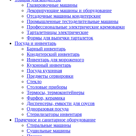
Глазировочные машины
Декорирующие машины и оборудование
Отсадочные машины кондитерские
Промышленные тестоделительные машины
Профессиональные электрические кремоварки
Тарталетницы электрические
Формы для выпечки тарталеток
Посуда и инвентарь
Барный инвентарь
Кондитерский инвентарь
Инвентарь для мороженого
Кухонный инвентарь
Посуда кухонная
Предметы сервировки
Стекло
Столовые приборы
Термосы, термоконтейнеры
Фарфор, керамика
Диспенсеры, емкости для соусов
Одноразовая посуда
Стерилизаторы инвентаря
Прачечное и санитарное оборудование
Стиральные машины
Сушильные машины