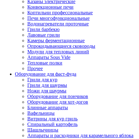
Казаны электрические
Конвекционные печи
Коптильни профессиональные
Печи многофункциональные
Водонагреватели проточные
Грили барбекю
Лавовые грили
Камеры ферментационные
Опрокидывающиеся сковороды
Модули для тепловых линий
Аппараты Sous Vide
Тепловые полки
Прочее
Оборудование для фаст-фуда
Грили для кур
Грили для шаурмы
Ножи для шаурмы
Оборудование для пончиков
Оборудование для хот-догов
Блинные аппараты
Вафельницы
Витрины для кур гриль
Спиральный картофель
Шашлычницы
Аппараты и расходники для карамельного яблока