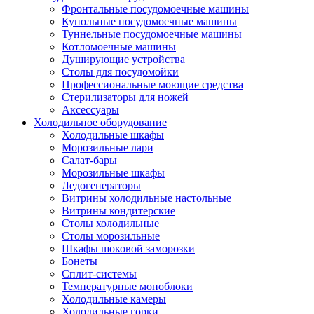
Фронтальные посудомоечные машины
Купольные посудомоечные машины
Туннельные посудомоечные машины
Котломоечные машины
Душирующие устройства
Столы для посудомойки
Профессиональные моющие средства
Стерилизаторы для ножей
Аксессуары
Холодильное оборудование
Холодильные шкафы
Морозильные лари
Салат-бары
Морозильные шкафы
Ледогенераторы
Витрины холодильные настольные
Витрины кондитерские
Столы холодильные
Столы морозильные
Шкафы шоковой заморозки
Бонеты
Сплит-системы
Температурные моноблоки
Холодильные камеры
Холодильные горки