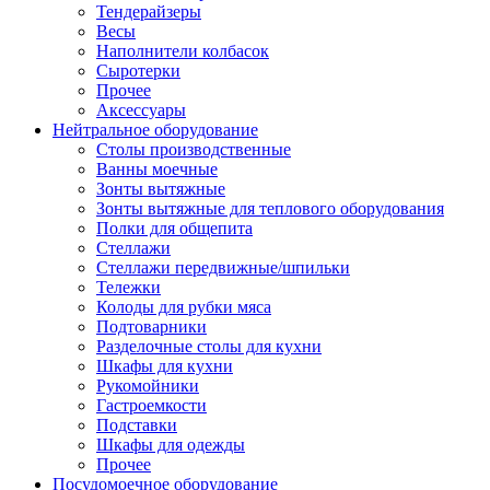
Тендерайзеры
Весы
Наполнители колбасок
Сыротерки
Прочее
Аксессуары
Нейтральное оборудование
Столы производственные
Ванны моечные
Зонты вытяжные
Зонты вытяжные для теплового оборудования
Полки для общепита
Стеллажи
Стеллажи передвижные/шпильки
Тележки
Колоды для рубки мяса
Подтоварники
Разделочные столы для кухни
Шкафы для кухни
Рукомойники
Гастроемкости
Подставки
Шкафы для одежды
Прочее
Посудомоечное оборудование