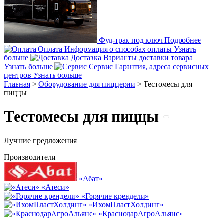
Фуд-трак под ключ
Подробнее
Оплата
Информация о способах оплаты
Узнать
больше
Доставка
Варианты доставки товара
Узнать больше
Сервис
Гарантия, адреса сервисных
центров
Узнать больше
Главная
>
Оборудование для пиццерии
>
Тестомесы для
пиццы
Тестомесы для пиццы
Лучшие предложения
Производители
«Абат»
«Атеси»
«Горячие крендели»
«ИхомПластХолдинг»
«КраснодарАгроАльянс»