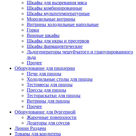
Шкафы для вызревания мяса
Шкафы комбинированные
Шкафы мультитемпературные
Морозильные витрины
Витрины холодильные напольные
Горки
Винные шкафы
Шкафы для икры и пресервов
Шкафы фармацевтические
Льдогенераторы чешуйчатого и гранулированного
льда
Прочее
Оборудование для пиццерии
Печи для пиццы
Холодильные столы для пиццы
Тестомесы для пиццы
Прессы для пиццы
Тестораскатки для пиццы
Витрины для пиццы
Прочее
Оборудование для бургерной
Жарочные поверхности
Дозаторы для соусов
Линии Раздачи
Товары для кондитера