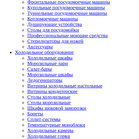
Фронтальные посудомоечные машины
Купольные посудомоечные машины
Туннельные посудомоечные машины
Котломоечные машины
Душирующие устройства
Столы для посудомойки
Профессиональные моющие средства
Стерилизаторы для ножей
Аксессуары
Холодильное оборудование
Холодильные шкафы
Морозильные лари
Салат-бары
Морозильные шкафы
Ледогенераторы
Витрины холодильные настольные
Витрины кондитерские
Столы холодильные
Столы морозильные
Шкафы шоковой заморозки
Бонеты
Сплит-системы
Температурные моноблоки
Холодильные камеры
Холодильные горки