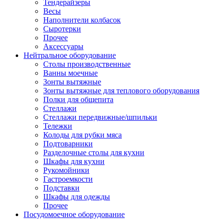
Тендерайзеры
Весы
Наполнители колбасок
Сыротерки
Прочее
Аксессуары
Нейтральное оборудование
Столы производственные
Ванны моечные
Зонты вытяжные
Зонты вытяжные для теплового оборудования
Полки для общепита
Стеллажи
Стеллажи передвижные/шпильки
Тележки
Колоды для рубки мяса
Подтоварники
Разделочные столы для кухни
Шкафы для кухни
Рукомойники
Гастроемкости
Подставки
Шкафы для одежды
Прочее
Посудомоечное оборудование