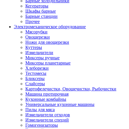
Барные холодильники
Кегераторы
Шкафы барные
Барные станции
Прочее
Электромеханическое оборудование
Мясорубки
Овощерезки
Ножи для овощерезки
Куттеры
Измельчители
Миксеры ручные
Миксеры планетарные
Хлеборезки
Тестомесы
Бликсеры
Слайсеры
Картофелечистки, Овощечистки, Рыбочистки
Машина протирочная
Кухонные комбайны
Универсальные кухонные машины
Пилы для мяса
Измельчители отходов
Измельчители специй
Гомогенизаторы