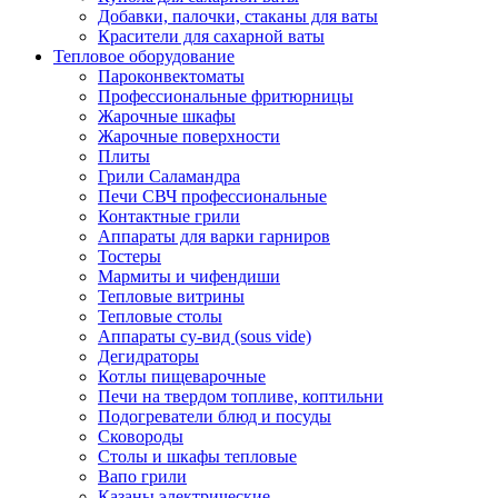
Добавки, палочки, стаканы для ваты
Красители для сахарной ваты
Тепловое оборудование
Пароконвектоматы
Профессиональные фритюрницы
Жарочные шкафы
Жарочные поверхности
Плиты
Грили Саламандра
Печи СВЧ профессиональные
Контактные грили
Аппараты для варки гарниров
Тостеры
Мармиты и чифендиши
Тепловые витрины
Тепловые столы
Аппараты су-вид (sous vide)
Дегидраторы
Котлы пищеварочные
Печи на твердом топливе, коптильни
Подогреватели блюд и посуды
Сковороды
Столы и шкафы тепловые
Вапо грили
Казаны электрические