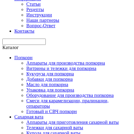
Статьи
Рецепты
Инструкции
Наши партнеры
Вопрос-Ответ
Контакты
Каталог
Попкорн
Аппараты для производства попкорна
Витрины и тележки для попкорна
Кукуруза для попкорна
Добавки для попкорна
Масло для попкорна
Упаковка для попкорна
Оборудование для производства попкорна
Смеси для карамелизации, пралинации,
сепараторы
Готовый и СВЧ попкорн
Сахарная вата
Аппараты для приготовления сахарной ваты
Тележки для сахарной ваты
Купола для сахарной ваты