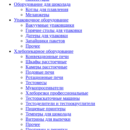
Оборудование для шоколада
Котлы для плавления
Меланжеры
Упаковочное оборудование
Вакуумные упаковщики
Горячие столы для упаковки
Датеры для упаковки
Запайщики пакетов
Прочее
Хлебопекарное оборудование
Конвекционные печи
Шкафы расстоечные
Камеры расстоечные
Подовые печи
Ротационные печи
Тестомесы
Мукопросеиватели
Хлеборезки профессиональные
Тестораскаточные машины
Тестоделители и тестоокруглители
Пищевые принтеры
Темперы для шоколада
Витрины для выпечки
Прочее
Противни и решетки