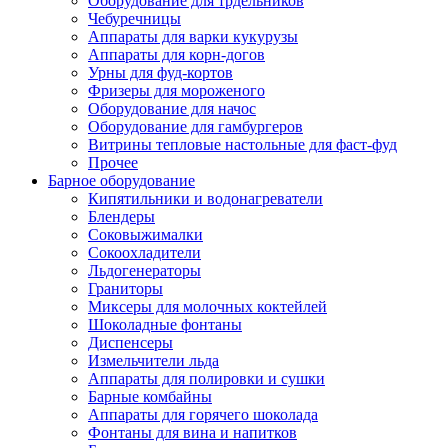
Оборудование для трдельников
Чебуречницы
Аппараты для варки кукурузы
Аппараты для корн-догов
Урны для фуд-кортов
Фризеры для мороженого
Оборудование для начос
Оборудование для гамбургеров
Витрины тепловые настольные для фаст-фуд
Прочее
Барное оборудование
Кипятильники и водонагреватели
Блендеры
Соковыжималки
Сокоохладители
Льдогенераторы
Граниторы
Миксеры для молочных коктейлей
Шоколадные фонтаны
Диспенсеры
Измельчители льда
Аппараты для полировки и сушки
Барные комбайны
Аппараты для горячего шоколада
Фонтаны для вина и напитков