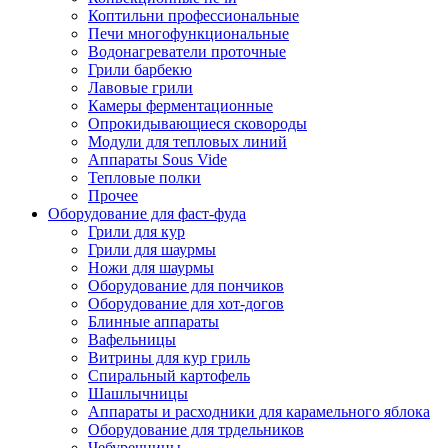
Коптильни профессиональные
Печи многофункциональные
Водонагреватели проточные
Грили барбекю
Лавовые грили
Камеры ферментационные
Опрокидывающиеся сковороды
Модули для тепловых линий
Аппараты Sous Vide
Тепловые полки
Прочее
Оборудование для фаст-фуда
Грили для кур
Грили для шаурмы
Ножи для шаурмы
Оборудование для пончиков
Оборудование для хот-догов
Блинные аппараты
Вафельницы
Витрины для кур гриль
Спиральный картофель
Шашлычницы
Аппараты и расходники для карамельного яблока
Оборудование для трдельников
Чебуречницы