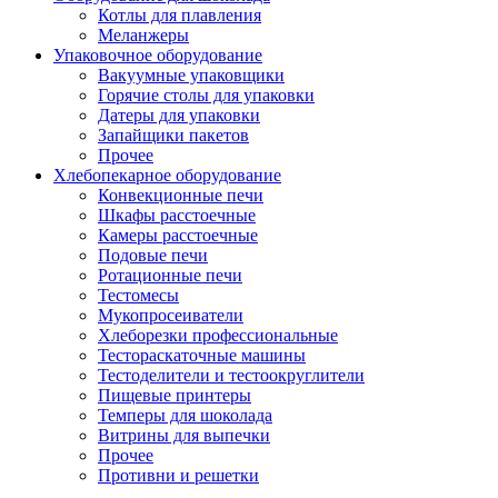
Котлы для плавления
Меланжеры
Упаковочное оборудование
Вакуумные упаковщики
Горячие столы для упаковки
Датеры для упаковки
Запайщики пакетов
Прочее
Хлебопекарное оборудование
Конвекционные печи
Шкафы расстоечные
Камеры расстоечные
Подовые печи
Ротационные печи
Тестомесы
Мукопросеиватели
Хлеборезки профессиональные
Тестораскаточные машины
Тестоделители и тестоокруглители
Пищевые принтеры
Темперы для шоколада
Витрины для выпечки
Прочее
Противни и решетки