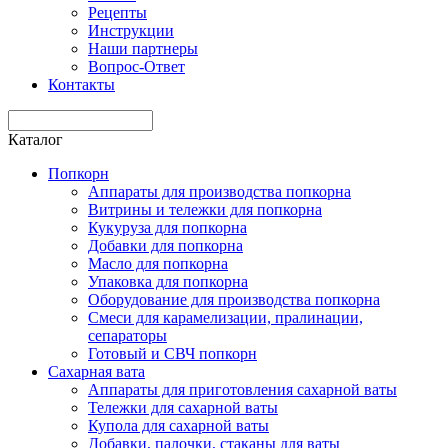
Рецепты
Инструкции
Наши партнеры
Вопрос-Ответ
Контакты
Каталог
Попкорн
Аппараты для производства попкорна
Витрины и тележки для попкорна
Кукуруза для попкорна
Добавки для попкорна
Масло для попкорна
Упаковка для попкорна
Оборудование для производства попкорна
Смеси для карамелизации, пралинации,
сепараторы
Готовый и СВЧ попкорн
Сахарная вата
Аппараты для приготовления сахарной ваты
Тележки для сахарной ваты
Купола для сахарной ваты
Добавки, палочки, стаканы для ваты