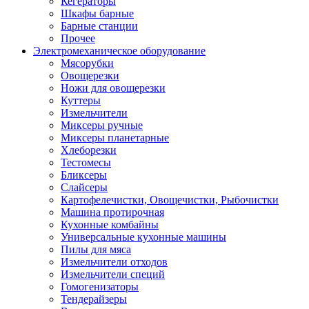
Кегераторы
Шкафы барные
Барные станции
Прочее
Электромеханическое оборудование
Мясорубки
Овощерезки
Ножи для овощерезки
Куттеры
Измельчители
Миксеры ручные
Миксеры планетарные
Хлеборезки
Тестомесы
Бликсеры
Слайсеры
Картофелечистки, Овощечистки, Рыбочистки
Машина протирочная
Кухонные комбайны
Универсальные кухонные машины
Пилы для мяса
Измельчители отходов
Измельчители специй
Гомогенизаторы
Тендерайзеры