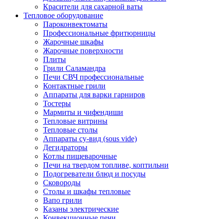
Красители для сахарной ваты
Тепловое оборудование
Пароконвектоматы
Профессиональные фритюрницы
Жарочные шкафы
Жарочные поверхности
Плиты
Грили Саламандра
Печи СВЧ профессиональные
Контактные грили
Аппараты для варки гарниров
Тостеры
Мармиты и чифендиши
Тепловые витрины
Тепловые столы
Аппараты су-вид (sous vide)
Дегидраторы
Котлы пищеварочные
Печи на твердом топливе, коптильни
Подогреватели блюд и посуды
Сковороды
Столы и шкафы тепловые
Вапо грили
Казаны электрические
Конвекционные печи