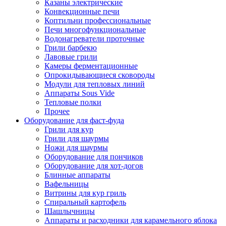
Казаны электрические
Конвекционные печи
Коптильни профессиональные
Печи многофункциональные
Водонагреватели проточные
Грили барбекю
Лавовые грили
Камеры ферментационные
Опрокидывающиеся сковороды
Модули для тепловых линий
Аппараты Sous Vide
Тепловые полки
Прочее
Оборудование для фаст-фуда
Грили для кур
Грили для шаурмы
Ножи для шаурмы
Оборудование для пончиков
Оборудование для хот-догов
Блинные аппараты
Вафельницы
Витрины для кур гриль
Спиральный картофель
Шашлычницы
Аппараты и расходники для карамельного яблока