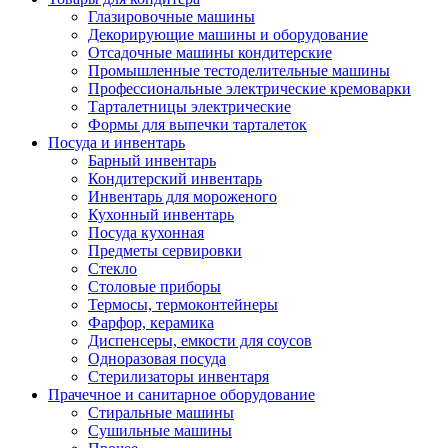
Глазировочные машины
Декорирующие машины и оборудование
Отсадочные машины кондитерские
Промышленные тестоделительные машины
Профессиональные электрические кремоварки
Тарталетницы электрические
Формы для выпечки тарталеток
Посуда и инвентарь
Барный инвентарь
Кондитерский инвентарь
Инвентарь для мороженого
Кухонный инвентарь
Посуда кухонная
Предметы сервировки
Стекло
Столовые приборы
Термосы, термоконтейнеры
Фарфор, керамика
Диспенсеры, емкости для соусов
Одноразовая посуда
Стерилизаторы инвентаря
Прачечное и санитарное оборудование
Стиральные машины
Сушильные машины