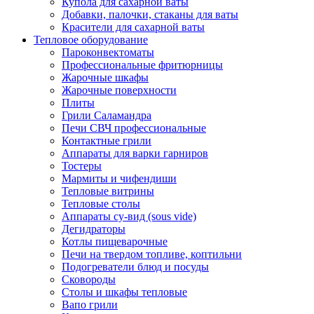
Купола для сахарной ваты
Добавки, палочки, стаканы для ваты
Красители для сахарной ваты
Тепловое оборудование
Пароконвектоматы
Профессиональные фритюрницы
Жарочные шкафы
Жарочные поверхности
Плиты
Грили Саламандра
Печи СВЧ профессиональные
Контактные грили
Аппараты для варки гарниров
Тостеры
Мармиты и чифендиши
Тепловые витрины
Тепловые столы
Аппараты су-вид (sous vide)
Дегидраторы
Котлы пищеварочные
Печи на твердом топливе, коптильни
Подогреватели блюд и посуды
Сковороды
Столы и шкафы тепловые
Вапо грили