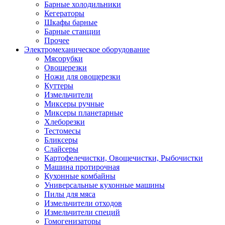
Барные холодильники
Кегераторы
Шкафы барные
Барные станции
Прочее
Электромеханическое оборудование
Мясорубки
Овощерезки
Ножи для овощерезки
Куттеры
Измельчители
Миксеры ручные
Миксеры планетарные
Хлеборезки
Тестомесы
Бликсеры
Слайсеры
Картофелечистки, Овощечистки, Рыбочистки
Машина протирочная
Кухонные комбайны
Универсальные кухонные машины
Пилы для мяса
Измельчители отходов
Измельчители специй
Гомогенизаторы