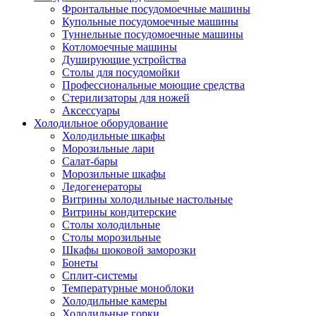
Фронтальные посудомоечные машины
Купольные посудомоечные машины
Туннельные посудомоечные машины
Котломоечные машины
Душирующие устройства
Столы для посудомойки
Профессиональные моющие средства
Стерилизаторы для ножей
Аксессуары
Холодильное оборудование
Холодильные шкафы
Морозильные лари
Салат-бары
Морозильные шкафы
Ледогенераторы
Витрины холодильные настольные
Витрины кондитерские
Столы холодильные
Столы морозильные
Шкафы шоковой заморозки
Бонеты
Сплит-системы
Температурные моноблоки
Холодильные камеры
Холодильные горки