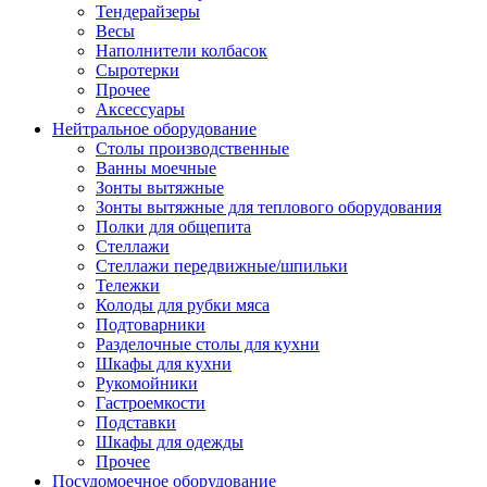
Тендерайзеры
Весы
Наполнители колбасок
Сыротерки
Прочее
Аксессуары
Нейтральное оборудование
Столы производственные
Ванны моечные
Зонты вытяжные
Зонты вытяжные для теплового оборудования
Полки для общепита
Стеллажи
Стеллажи передвижные/шпильки
Тележки
Колоды для рубки мяса
Подтоварники
Разделочные столы для кухни
Шкафы для кухни
Рукомойники
Гастроемкости
Подставки
Шкафы для одежды
Прочее
Посудомоечное оборудование