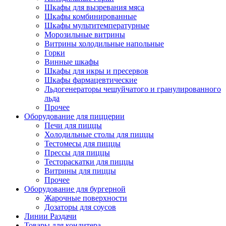
Шкафы для вызревания мяса
Шкафы комбинированные
Шкафы мультитемпературные
Морозильные витрины
Витрины холодильные напольные
Горки
Винные шкафы
Шкафы для икры и пресервов
Шкафы фармацевтические
Льдогенераторы чешуйчатого и гранулированного
льда
Прочее
Оборудование для пиццерии
Печи для пиццы
Холодильные столы для пиццы
Тестомесы для пиццы
Прессы для пиццы
Тестораскатки для пиццы
Витрины для пиццы
Прочее
Оборудование для бургерной
Жарочные поверхности
Дозаторы для соусов
Линии Раздачи
Товары для кондитера