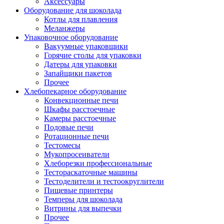
Аксессуары
Оборудование для шоколада
Котлы для плавления
Меланжеры
Упаковочное оборудование
Вакуумные упаковщики
Горячие столы для упаковки
Датеры для упаковки
Запайщики пакетов
Прочее
Хлебопекарное оборудование
Конвекционные печи
Шкафы расстоечные
Камеры расстоечные
Подовые печи
Ротационные печи
Тестомесы
Мукопросеиватели
Хлеборезки профессиональные
Тестораскаточные машины
Тестоделители и тестоокруглители
Пищевые принтеры
Темперы для шоколада
Витрины для выпечки
Прочее