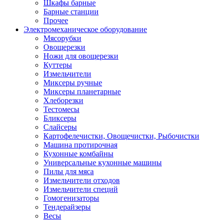
Шкафы барные
Барные станции
Прочее
Электромеханическое оборудование
Мясорубки
Овощерезки
Ножи для овощерезки
Куттеры
Измельчители
Миксеры ручные
Миксеры планетарные
Хлеборезки
Тестомесы
Бликсеры
Слайсеры
Картофелечистки, Овощечистки, Рыбочистки
Машина протирочная
Кухонные комбайны
Универсальные кухонные машины
Пилы для мяса
Измельчители отходов
Измельчители специй
Гомогенизаторы
Тендерайзеры
Весы