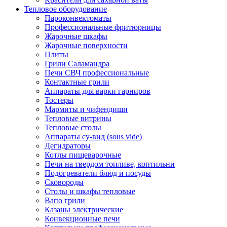
Тепловое оборудование
Пароконвектоматы
Профессиональные фритюрницы
Жарочные шкафы
Жарочные поверхности
Плиты
Грили Саламандра
Печи СВЧ профессиональные
Контактные грили
Аппараты для варки гарниров
Тостеры
Мармиты и чифендиши
Тепловые витрины
Тепловые столы
Аппараты су-вид (sous vide)
Дегидраторы
Котлы пищеварочные
Печи на твердом топливе, коптильни
Подогреватели блюд и посуды
Сковороды
Столы и шкафы тепловые
Вапо грили
Казаны электрические
Конвекционные печи