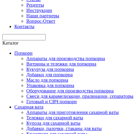
Рецепты
Инструкции
Наши партнеры
Вопрос-Ответ
Контакты
Каталог
Попкорн
Аппараты для производства попкорна
Витрины и тележки для попкорна
Кукуруза для попкорна
Добавки для попкорна
Масло для попкорна
Упаковка для попкорна
Оборудование для производства попкорна
Смеси для карамелизации, пралинации, сепараторы
Готовый и СВЧ попкорн
Сахарная вата
Аппараты для приготовления сахарной ваты
Тележки для сахарной ваты
Купола для сахарной ваты
Добавки, палочки, стаканы для ваты
Красители для сахарной ваты