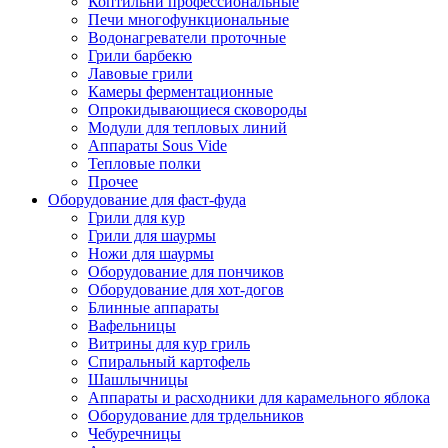
Коптильни профессиональные
Печи многофункциональные
Водонагреватели проточные
Грили барбекю
Лавовые грили
Камеры ферментационные
Опрокидывающиеся сковороды
Модули для тепловых линий
Аппараты Sous Vide
Тепловые полки
Прочее
Оборудование для фаст-фуда
Грили для кур
Грили для шаурмы
Ножи для шаурмы
Оборудование для пончиков
Оборудование для хот-догов
Блинные аппараты
Вафельницы
Витрины для кур гриль
Спиральный картофель
Шашлычницы
Аппараты и расходники для карамельного яблока
Оборудование для трдельников
Чебуречницы