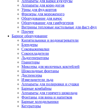
Аппараты для варки кукурузы
Аппараты для корн-догов
Урны для фуд-кортов
Фризеры для мороженого
Оборудование для начос
Оборудование для гамбургеров
Витрины тепловые настольные для фаст-фуд
Прочее
Барное оборудование
Кипятильники и водонагреватели
Блендеры
Соковыжималки
Сокоохладители
Льдогенераторы
Граниторы
Миксеры для молочных коктейлей
Шоколадные фонтаны
Диспенсеры
Измельчители льда
Аппараты для полировки и сушки
Барные комбайны
Аппараты для горячего шоколада
Фонтаны для вина и напитков
Барные холодильники
Кегераторы