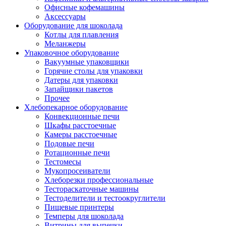
Офисные кофемашины
Аксессуары
Оборудование для шоколада
Котлы для плавления
Меланжеры
Упаковочное оборудование
Вакуумные упаковщики
Горячие столы для упаковки
Датеры для упаковки
Запайщики пакетов
Прочее
Хлебопекарное оборудование
Конвекционные печи
Шкафы расстоечные
Камеры расстоечные
Подовые печи
Ротационные печи
Тестомесы
Мукопросеиватели
Хлеборезки профессиональные
Тестораскаточные машины
Тестоделители и тестоокруглители
Пищевые принтеры
Темперы для шоколада
Витрины для выпечки