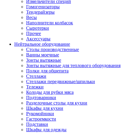
Измельчители специй
Гомогенизаторы
Тендерайзеры
Весы
Наполнители колбасок
Сыротерки
Прочее
Аксессуары
Нейтральное оборудование
Столы производственные
Ванны моечные
Зонты вытяжные
Зонты вытяжные для теплового оборудования
Полки для общепита
Стеллажи
Стеллажи передвижные/шпильки
Тележки
Колоды для рубки мяса
Подтоварники
Разделочные столы для кухни
Шкафы для кухни
Рукомойники
Гастроемкости
Подставки
Шкафы для одежды