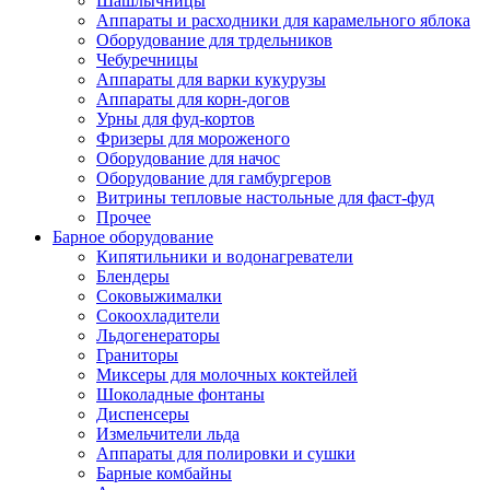
Шашлычницы
Аппараты и расходники для карамельного яблока
Оборудование для трдельников
Чебуречницы
Аппараты для варки кукурузы
Аппараты для корн-догов
Урны для фуд-кортов
Фризеры для мороженого
Оборудование для начос
Оборудование для гамбургеров
Витрины тепловые настольные для фаст-фуд
Прочее
Барное оборудование
Кипятильники и водонагреватели
Блендеры
Соковыжималки
Сокоохладители
Льдогенераторы
Граниторы
Миксеры для молочных коктейлей
Шоколадные фонтаны
Диспенсеры
Измельчители льда
Аппараты для полировки и сушки
Барные комбайны