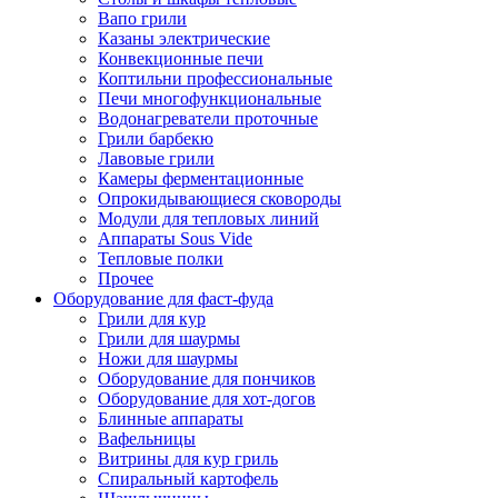
Вапо грили
Казаны электрические
Конвекционные печи
Коптильни профессиональные
Печи многофункциональные
Водонагреватели проточные
Грили барбекю
Лавовые грили
Камеры ферментационные
Опрокидывающиеся сковороды
Модули для тепловых линий
Аппараты Sous Vide
Тепловые полки
Прочее
Оборудование для фаст-фуда
Грили для кур
Грили для шаурмы
Ножи для шаурмы
Оборудование для пончиков
Оборудование для хот-догов
Блинные аппараты
Вафельницы
Витрины для кур гриль
Спиральный картофель