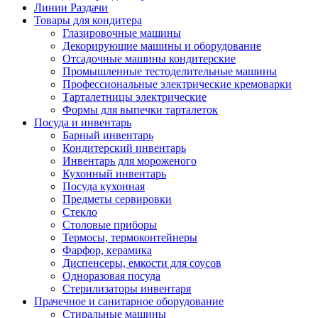
Линии Раздачи
Товары для кондитера
Глазировочные машины
Декорирующие машины и оборудование
Отсадочные машины кондитерские
Промышленные тестоделительные машины
Профессиональные электрические кремоварки
Тарталетницы электрические
Формы для выпечки тарталеток
Посуда и инвентарь
Барный инвентарь
Кондитерский инвентарь
Инвентарь для мороженого
Кухонный инвентарь
Посуда кухонная
Предметы сервировки
Стекло
Столовые приборы
Термосы, термоконтейнеры
Фарфор, керамика
Диспенсеры, емкости для соусов
Одноразовая посуда
Стерилизаторы инвентаря
Прачечное и санитарное оборудование
Стиральные машины