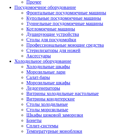
Прочее
Посудомоечное оборудование
Фронтальные посудомоечные машины
Купольные посудомоечные машины
Туннельные посудомоечные машины
Котломоечные машины
Душирующие устройства
Столы для посудомойки
Профессиональные моющие средства
Стерилизаторы для ножей
Аксессуары
Холодильное оборудование
Холодильные шкафы
Морозильные лари
Салат-бары
Морозильные шкафы
Ледогенераторы
Витрины холодильные настольные
Витрины кондитерские
Столы холодильные
Столы морозильные
Шкафы шоковой заморозки
Бонеты
Сплит-системы
Температурные моноблоки