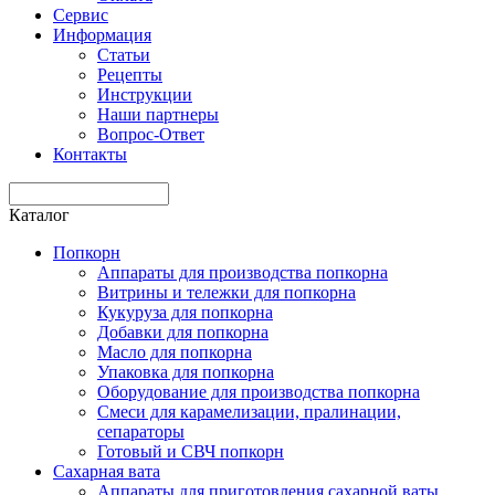
Сервис
Информация
Статьи
Рецепты
Инструкции
Наши партнеры
Вопрос-Ответ
Контакты
Каталог
Попкорн
Аппараты для производства попкорна
Витрины и тележки для попкорна
Кукуруза для попкорна
Добавки для попкорна
Масло для попкорна
Упаковка для попкорна
Оборудование для производства попкорна
Смеси для карамелизации, пралинации,
сепараторы
Готовый и СВЧ попкорн
Сахарная вата
Аппараты для приготовления сахарной ваты