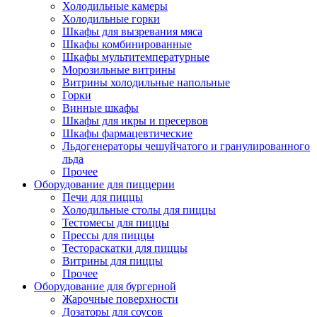
Холодильные камеры
Холодильные горки
Шкафы для вызревания мяса
Шкафы комбинированные
Шкафы мультитемпературные
Морозильные витрины
Витрины холодильные напольные
Горки
Винные шкафы
Шкафы для икры и пресервов
Шкафы фармацевтические
Льдогенераторы чешуйчатого и гранулированного
льда
Прочее
Оборудование для пиццерии
Печи для пиццы
Холодильные столы для пиццы
Тестомесы для пиццы
Прессы для пиццы
Тестораскатки для пиццы
Витрины для пиццы
Прочее
Оборудование для бургерной
Жарочные поверхности
Дозаторы для соусов