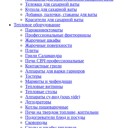
Тележки для сахарной ваты
Купола для сахарной ваты
Добавки, палочки, стаканы для ваты
Красители для сахарной ваты
Тепловое оборудование
Пароконвектоматы
Профессиональные фритюрницы
Жарочные шкафы
Жарочные поверхности
Плиты
Грили Саламандра
Печи СВЧ профессиональные
Контактные грили
Аппараты для варки гарниров
Тостеры
Мармиты и чифендиши
Тепловые витрины
Тепловые столы
Аппараты су-вид (sous vide)
Дегидраторы
Котлы пищеварочные
Печи на твердом топливе, коптильни
Подогреватели блюд и посуды
Сковороды
Столы и шкафы тепловые