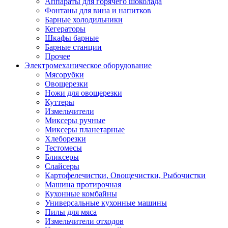
Аппараты для горячего шоколада
Фонтаны для вина и напитков
Барные холодильники
Кегераторы
Шкафы барные
Барные станции
Прочее
Электромеханическое оборудование
Мясорубки
Овощерезки
Ножи для овощерезки
Куттеры
Измельчители
Миксеры ручные
Миксеры планетарные
Хлеборезки
Тестомесы
Бликсеры
Слайсеры
Картофелечистки, Овощечистки, Рыбочистки
Машина протирочная
Кухонные комбайны
Универсальные кухонные машины
Пилы для мяса
Измельчители отходов