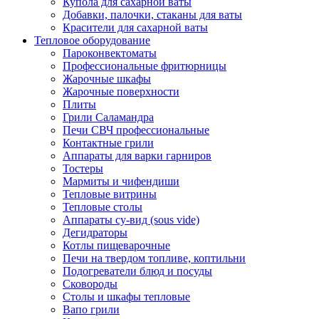
Купола для сахарной ваты
Добавки, палочки, стаканы для ваты
Красители для сахарной ваты
Тепловое оборудование
Пароконвектоматы
Профессиональные фритюрницы
Жарочные шкафы
Жарочные поверхности
Плиты
Грили Саламандра
Печи СВЧ профессиональные
Контактные грили
Аппараты для варки гарниров
Тостеры
Мармиты и чифендиши
Тепловые витрины
Тепловые столы
Аппараты су-вид (sous vide)
Дегидраторы
Котлы пищеварочные
Печи на твердом топливе, коптильни
Подогреватели блюд и посуды
Сковороды
Столы и шкафы тепловые
Вапо грили