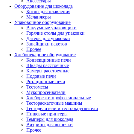
Аксессуары
Оборудование для шоколада
Котлы для плавления
Меланжеры
Упаковочное оборудование
Вакуумные упаковщики
Горячие столы для упаковки
Датеры для упаковки
Запайщики пакетов
Прочее
Хлебопекарное оборудование
Конвекционные печи
Шкафы расстоечные
Камеры расстоечные
Подовые печи
Ротационные печи
Тестомесы
Мукопросеиватели
Хлеборезки профессиональные
Тестораскаточные машины
Тестоделители и тестоокруглители
Пищевые принтеры
Темперы для шоколада
Витрины для выпечки
Прочее