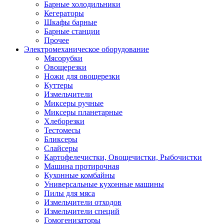
Барные холодильники
Кегераторы
Шкафы барные
Барные станции
Прочее
Электромеханическое оборудование
Мясорубки
Овощерезки
Ножи для овощерезки
Куттеры
Измельчители
Миксеры ручные
Миксеры планетарные
Хлеборезки
Тестомесы
Бликсеры
Слайсеры
Картофелечистки, Овощечистки, Рыбочистки
Машина протирочная
Кухонные комбайны
Универсальные кухонные машины
Пилы для мяса
Измельчители отходов
Измельчители специй
Гомогенизаторы