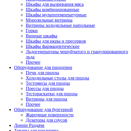
Шкафы для вызревания мяса
Шкафы комбинированные
Шкафы мультитемпературные
Морозильные витрины
Витрины холодильные напольные
Горки
Винные шкафы
Шкафы для икры и пресервов
Шкафы фармацевтические
Льдогенераторы чешуйчатого и гранулированного
льда
Прочее
Оборудование для пиццерии
Печи для пиццы
Холодильные столы для пиццы
Тестомесы для пиццы
Прессы для пиццы
Тестораскатки для пиццы
Витрины для пиццы
Прочее
Оборудование для бургерной
Жарочные поверхности
Дозаторы для соусов
Линии Раздачи
Товары для кондитера