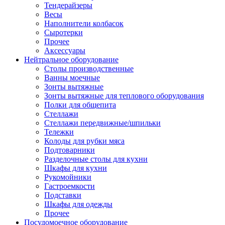
Тендерайзеры
Весы
Наполнители колбасок
Сыротерки
Прочее
Аксессуары
Нейтральное оборудование
Столы производственные
Ванны моечные
Зонты вытяжные
Зонты вытяжные для теплового оборудования
Полки для общепита
Стеллажи
Стеллажи передвижные/шпильки
Тележки
Колоды для рубки мяса
Подтоварники
Разделочные столы для кухни
Шкафы для кухни
Рукомойники
Гастроемкости
Подставки
Шкафы для одежды
Прочее
Посудомоечное оборудование