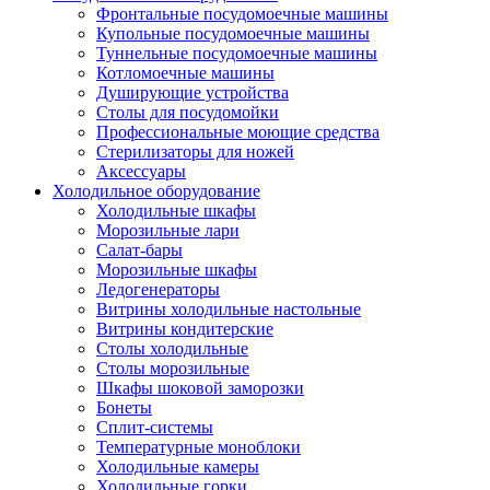
Фронтальные посудомоечные машины
Купольные посудомоечные машины
Туннельные посудомоечные машины
Котломоечные машины
Душирующие устройства
Столы для посудомойки
Профессиональные моющие средства
Стерилизаторы для ножей
Аксессуары
Холодильное оборудование
Холодильные шкафы
Морозильные лари
Салат-бары
Морозильные шкафы
Ледогенераторы
Витрины холодильные настольные
Витрины кондитерские
Столы холодильные
Столы морозильные
Шкафы шоковой заморозки
Бонеты
Сплит-системы
Температурные моноблоки
Холодильные камеры
Холодильные горки