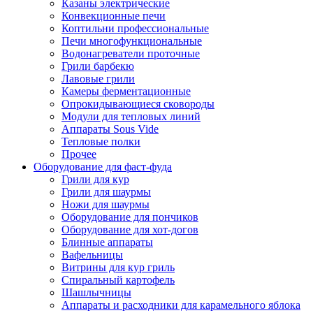
Казаны электрические
Конвекционные печи
Коптильни профессиональные
Печи многофункциональные
Водонагреватели проточные
Грили барбекю
Лавовые грили
Камеры ферментационные
Опрокидывающиеся сковороды
Модули для тепловых линий
Аппараты Sous Vide
Тепловые полки
Прочее
Оборудование для фаст-фуда
Грили для кур
Грили для шаурмы
Ножи для шаурмы
Оборудование для пончиков
Оборудование для хот-догов
Блинные аппараты
Вафельницы
Витрины для кур гриль
Спиральный картофель
Шашлычницы
Аппараты и расходники для карамельного яблока