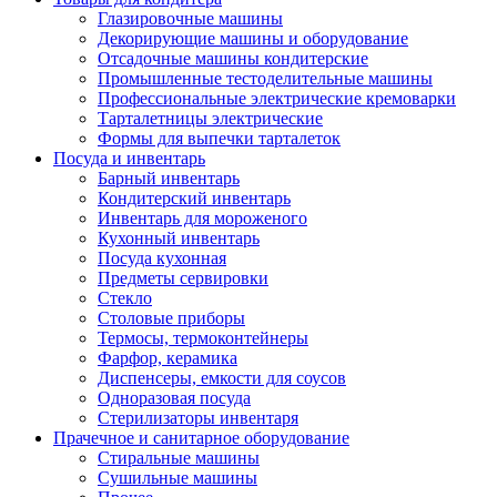
Глазировочные машины
Декорирующие машины и оборудование
Отсадочные машины кондитерские
Промышленные тестоделительные машины
Профессиональные электрические кремоварки
Тарталетницы электрические
Формы для выпечки тарталеток
Посуда и инвентарь
Барный инвентарь
Кондитерский инвентарь
Инвентарь для мороженого
Кухонный инвентарь
Посуда кухонная
Предметы сервировки
Стекло
Столовые приборы
Термосы, термоконтейнеры
Фарфор, керамика
Диспенсеры, емкости для соусов
Одноразовая посуда
Стерилизаторы инвентаря
Прачечное и санитарное оборудование
Стиральные машины
Сушильные машины