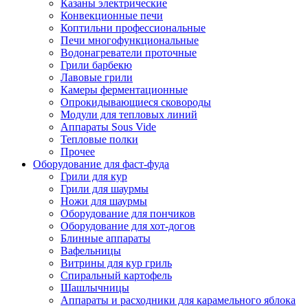
Казаны электрические
Конвекционные печи
Коптильни профессиональные
Печи многофункциональные
Водонагреватели проточные
Грили барбекю
Лавовые грили
Камеры ферментационные
Опрокидывающиеся сковороды
Модули для тепловых линий
Аппараты Sous Vide
Тепловые полки
Прочее
Оборудование для фаст-фуда
Грили для кур
Грили для шаурмы
Ножи для шаурмы
Оборудование для пончиков
Оборудование для хот-догов
Блинные аппараты
Вафельницы
Витрины для кур гриль
Спиральный картофель
Шашлычницы
Аппараты и расходники для карамельного яблока