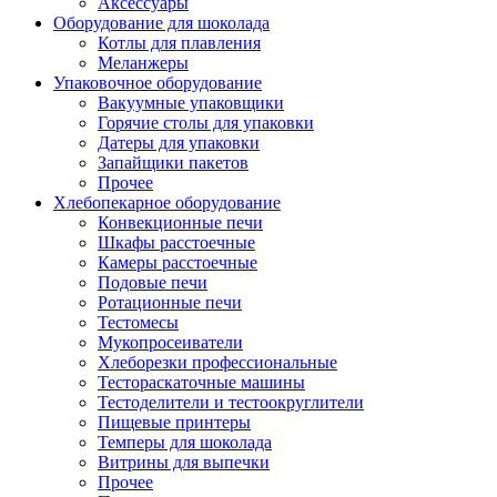
Аксессуары
Оборудование для шоколада
Котлы для плавления
Меланжеры
Упаковочное оборудование
Вакуумные упаковщики
Горячие столы для упаковки
Датеры для упаковки
Запайщики пакетов
Прочее
Хлебопекарное оборудование
Конвекционные печи
Шкафы расстоечные
Камеры расстоечные
Подовые печи
Ротационные печи
Тестомесы
Мукопросеиватели
Хлеборезки профессиональные
Тестораскаточные машины
Тестоделители и тестоокруглители
Пищевые принтеры
Темперы для шоколада
Витрины для выпечки
Прочее