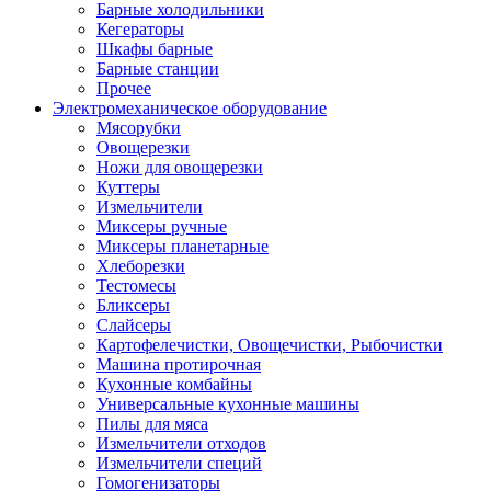
Барные холодильники
Кегераторы
Шкафы барные
Барные станции
Прочее
Электромеханическое оборудование
Мясорубки
Овощерезки
Ножи для овощерезки
Куттеры
Измельчители
Миксеры ручные
Миксеры планетарные
Хлеборезки
Тестомесы
Бликсеры
Слайсеры
Картофелечистки, Овощечистки, Рыбочистки
Машина протирочная
Кухонные комбайны
Универсальные кухонные машины
Пилы для мяса
Измельчители отходов
Измельчители специй
Гомогенизаторы