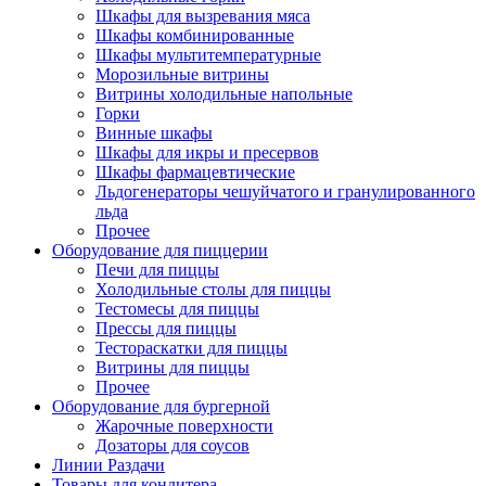
Шкафы для вызревания мяса
Шкафы комбинированные
Шкафы мультитемпературные
Морозильные витрины
Витрины холодильные напольные
Горки
Винные шкафы
Шкафы для икры и пресервов
Шкафы фармацевтические
Льдогенераторы чешуйчатого и гранулированного
льда
Прочее
Оборудование для пиццерии
Печи для пиццы
Холодильные столы для пиццы
Тестомесы для пиццы
Прессы для пиццы
Тестораскатки для пиццы
Витрины для пиццы
Прочее
Оборудование для бургерной
Жарочные поверхности
Дозаторы для соусов
Линии Раздачи
Товары для кондитера