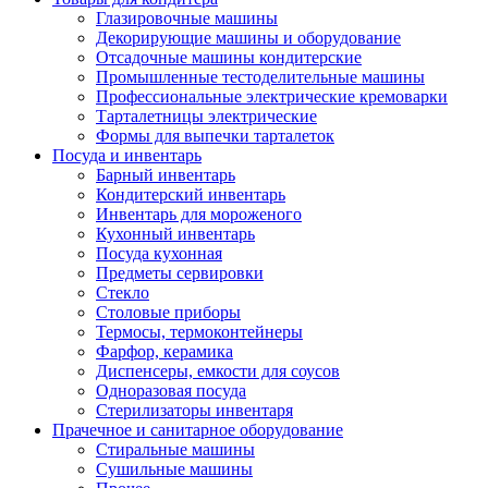
Глазировочные машины
Декорирующие машины и оборудование
Отсадочные машины кондитерские
Промышленные тестоделительные машины
Профессиональные электрические кремоварки
Тарталетницы электрические
Формы для выпечки тарталеток
Посуда и инвентарь
Барный инвентарь
Кондитерский инвентарь
Инвентарь для мороженого
Кухонный инвентарь
Посуда кухонная
Предметы сервировки
Стекло
Столовые приборы
Термосы, термоконтейнеры
Фарфор, керамика
Диспенсеры, емкости для соусов
Одноразовая посуда
Стерилизаторы инвентаря
Прачечное и санитарное оборудование
Стиральные машины
Сушильные машины