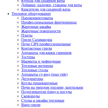
Купола для сахарной ваты
Добавки, палочки, стаканы для ваты
Красители для сахарной ваты
Тепловое оборудование
Пароконвектоматы
Профессиональные фритюрницы
Жарочные шкафы
Жарочные поверхности
Плиты
Грили Саламандра
Печи СВЧ профессиональные
Контактные грили
Аппараты для варки гарниров
Тостеры
Мармиты и чифендиши
Тепловые витрины
Тепловые столы
Аппараты су-вид (sous vide)
Дегидраторы
Котлы пищеварочные
Печи на твердом топливе, коптильни
Подогреватели блюд и посуды
Сковороды
Столы и шкафы тепловые
Вапо грили