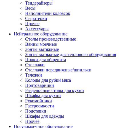
Тендерайзеры
Весы
Наполнители колбасок
Сыротерки
Прочее
Аксессуары
Нейтральное оборудование
Столы производственные
Ванны моечные
Зонты вытяжные
Зонты вытяжные для теплового оборудования
Полки для общепита
Стеллажи
Стеллажи передвижные/шпильки
Тележки
Колоды для рубки мяса
Подтоварники
Разделочные столы для кухни
Шкафы для кухни
Рукомойники
Гастроемкости
Подставки
Шкафы для одежды
Прочее
Посудомоечное оборудование