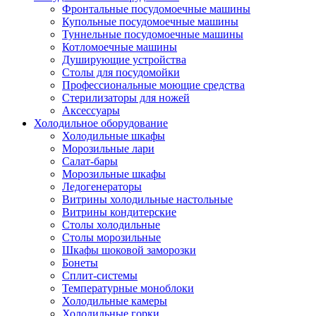
Фронтальные посудомоечные машины
Купольные посудомоечные машины
Туннельные посудомоечные машины
Котломоечные машины
Душирующие устройства
Столы для посудомойки
Профессиональные моющие средства
Стерилизаторы для ножей
Аксессуары
Холодильное оборудование
Холодильные шкафы
Морозильные лари
Салат-бары
Морозильные шкафы
Ледогенераторы
Витрины холодильные настольные
Витрины кондитерские
Столы холодильные
Столы морозильные
Шкафы шоковой заморозки
Бонеты
Сплит-системы
Температурные моноблоки
Холодильные камеры
Холодильные горки