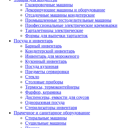
Глазировочные машины
Декорирующие машины и оборудование
Отсадочные машины кондитерские
Промышленные тестоделительные машины
Профессиональные электрические кремоварки
Тарталетницы электрические
Формы для выпечки тарталеток
Посуда и инвентарь
Барный инвентарь
Кондитерский инвентарь
Инвентарь для мороженого
Кухонный инвентарь
Посуда кухонная
Предметы сервировки
Стекло
Столовые приборы
Термосы, термоконтейнеры
Фарфор, керамика
Диспенсеры, емкости для соусов
Одноразовая посуда
Стерилизаторы инвентаря
Прачечное и санитарное оборудование
Стиральные машины
Сушильные машины