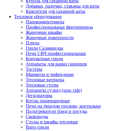
Купола для сахарной ваты
Добавки, палочки, стаканы для ваты
Красители для сахарной ваты
Тепловое оборудование
Пароконвектоматы
Профессиональные фритюрницы
Жарочные шкафы
Жарочные поверхности
Плиты
Грили Саламандра
Печи СВЧ профессиональные
Контактные грили
Аппараты для варки гарниров
Тостеры
Мармиты и чифендиши
Тепловые витрины
Тепловые столы
Аппараты су-вид (sous vide)
Дегидраторы
Котлы пищеварочные
Печи на твердом топливе, коптильни
Подогреватели блюд и посуды
Сковороды
Столы и шкафы тепловые
Вапо грили