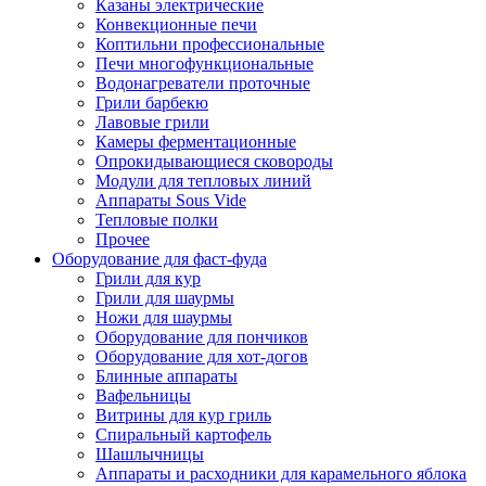
Казаны электрические
Конвекционные печи
Коптильни профессиональные
Печи многофункциональные
Водонагреватели проточные
Грили барбекю
Лавовые грили
Камеры ферментационные
Опрокидывающиеся сковороды
Модули для тепловых линий
Аппараты Sous Vide
Тепловые полки
Прочее
Оборудование для фаст-фуда
Грили для кур
Грили для шаурмы
Ножи для шаурмы
Оборудование для пончиков
Оборудование для хот-догов
Блинные аппараты
Вафельницы
Витрины для кур гриль
Спиральный картофель
Шашлычницы
Аппараты и расходники для карамельного яблока