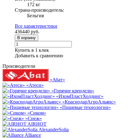
172 кг
Страна-производитель:
Бельгия
Все характеристики
436440
руб.
В корзину
Купить в 1 клик
Добавить к сравнению
Производители
«Абат»
«Атеси»
«Горячие крендели»
«ИхомПластХолдинг»
«КраснодарАгроАльянс»
«Пищевые технологии»
«Сиком»
«Снеж»
AIRHOT
AlexanderSolia
Alliance