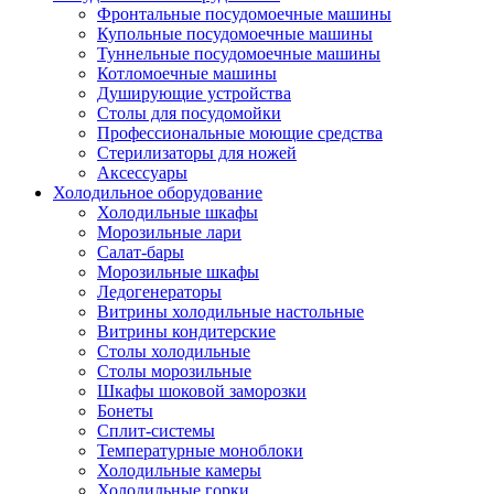
Фронтальные посудомоечные машины
Купольные посудомоечные машины
Туннельные посудомоечные машины
Котломоечные машины
Душирующие устройства
Столы для посудомойки
Профессиональные моющие средства
Стерилизаторы для ножей
Аксессуары
Холодильное оборудование
Холодильные шкафы
Морозильные лари
Салат-бары
Морозильные шкафы
Ледогенераторы
Витрины холодильные настольные
Витрины кондитерские
Столы холодильные
Столы морозильные
Шкафы шоковой заморозки
Бонеты
Сплит-системы
Температурные моноблоки
Холодильные камеры
Холодильные горки