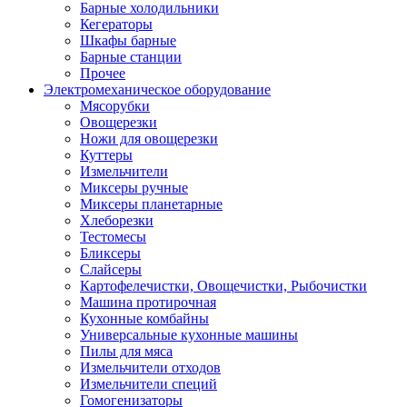
Барные холодильники
Кегераторы
Шкафы барные
Барные станции
Прочее
Электромеханическое оборудование
Мясорубки
Овощерезки
Ножи для овощерезки
Куттеры
Измельчители
Миксеры ручные
Миксеры планетарные
Хлеборезки
Тестомесы
Бликсеры
Слайсеры
Картофелечистки, Овощечистки, Рыбочистки
Машина протирочная
Кухонные комбайны
Универсальные кухонные машины
Пилы для мяса
Измельчители отходов
Измельчители специй
Гомогенизаторы