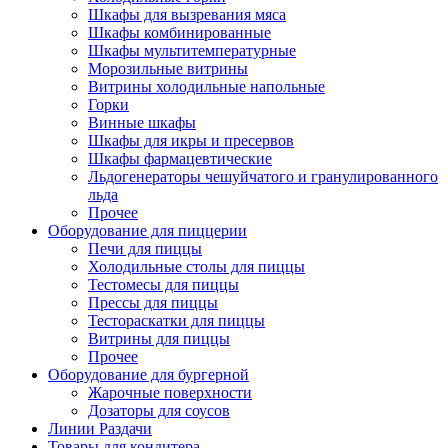
Шкафы для вызревания мяса
Шкафы комбинированные
Шкафы мультитемпературные
Морозильные витрины
Витрины холодильные напольные
Горки
Винные шкафы
Шкафы для икры и пресервов
Шкафы фармацевтические
Льдогенераторы чешуйчатого и гранулированного
льда
Прочее
Оборудование для пиццерии
Печи для пиццы
Холодильные столы для пиццы
Тестомесы для пиццы
Прессы для пиццы
Тестораскатки для пиццы
Витрины для пиццы
Прочее
Оборудование для бургерной
Жарочные поверхности
Дозаторы для соусов
Линии Раздачи
Товары для кондитера