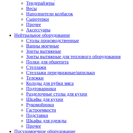
Тендерайзеры
Весы
Наполнители колбасок
Сыротерки
Прочее
Аксессуары
Нейтральное оборудование
Столы производственные
Ванны моечные
Зонты вытяжные
Зонты вытяжные для теплового оборудования
Полки для общепита
Стеллажи
Стеллажи передвижные/шпильки
Тележки
Колоды для рубки мяса
Подтоварники
Разделочные столы для кухни
Шкафы для кухни
Рукомойники
Гастроемкости
Подставки
Шкафы для одежды
Прочее
Посудомоечное оборудование