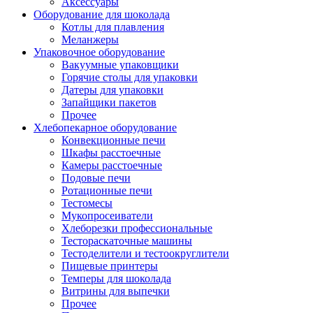
Аксессуары
Оборудование для шоколада
Котлы для плавления
Меланжеры
Упаковочное оборудование
Вакуумные упаковщики
Горячие столы для упаковки
Датеры для упаковки
Запайщики пакетов
Прочее
Хлебопекарное оборудование
Конвекционные печи
Шкафы расстоечные
Камеры расстоечные
Подовые печи
Ротационные печи
Тестомесы
Мукопросеиватели
Хлеборезки профессиональные
Тестораскаточные машины
Тестоделители и тестоокруглители
Пищевые принтеры
Темперы для шоколада
Витрины для выпечки
Прочее