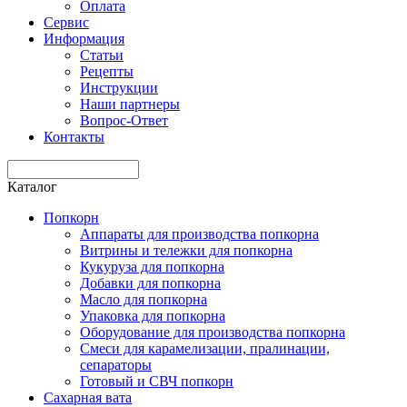
Оплата
Сервис
Информация
Статьи
Рецепты
Инструкции
Наши партнеры
Вопрос-Ответ
Контакты
Каталог
Попкорн
Аппараты для производства попкорна
Витрины и тележки для попкорна
Кукуруза для попкорна
Добавки для попкорна
Масло для попкорна
Упаковка для попкорна
Оборудование для производства попкорна
Смеси для карамелизации, пралинации,
сепараторы
Готовый и СВЧ попкорн
Сахарная вата