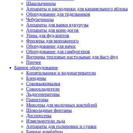
Шашлычницы
Аппараты и расходники для карамельного яблока
Оборудование для трдельников
Чебуречницы
Аппараты для варки кукурузы
Аппараты для корн-догов
Урны для фуд-кортов
Фризеры для мороженого
Оборудование для начос
Оборудование для гамбургеров
Витрины тепловые настольные для фаст-фуд
Прочее
Барное оборудование
Кипятильники и водонагреватели
Блендеры
Соковыжималки
Сокоохладители
Льдогенераторы
Граниторы
Миксеры для молочных коктейлей
Шоколадные фонтаны
Диспенсеры
Измельчители льда
Аппараты для полировки и сушки
Барные комбайны