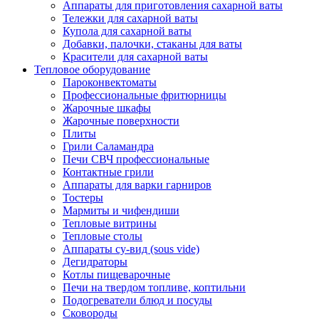
Аппараты для приготовления сахарной ваты
Тележки для сахарной ваты
Купола для сахарной ваты
Добавки, палочки, стаканы для ваты
Красители для сахарной ваты
Тепловое оборудование
Пароконвектоматы
Профессиональные фритюрницы
Жарочные шкафы
Жарочные поверхности
Плиты
Грили Саламандра
Печи СВЧ профессиональные
Контактные грили
Аппараты для варки гарниров
Тостеры
Мармиты и чифендиши
Тепловые витрины
Тепловые столы
Аппараты су-вид (sous vide)
Дегидраторы
Котлы пищеварочные
Печи на твердом топливе, коптильни
Подогреватели блюд и посуды
Сковороды