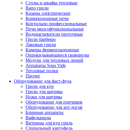
Столы и шкафы тепловые
Вапо грили
Казаны электрические
Конвекционные печи
Коптильни профессиональные
Печи многофункциональные
Водонагреватели проточные
Грили барбекю
Лавовые грили
Камеры ферментационные
Опрокидывающиеся сковороды
Модули для тепловых линий
Аппараты Sous Vide
Тепловые полки
Прочее
Оборудование для фаст-фуда
Грили для кур
Грили для шаурмы
Ножи для шаурмы
Оборудование для пончиков
Оборудование для хот-догов
Блинные аппараты
Вафельницы
Витрины для кур гриль
Спиральный картофель