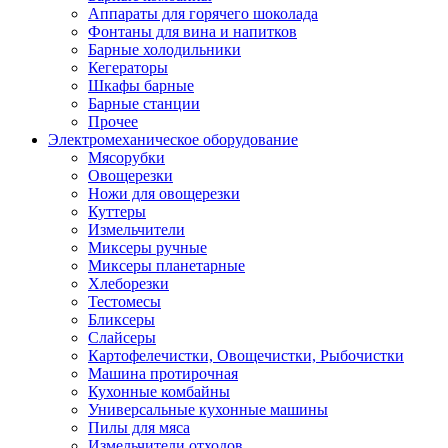
Аппараты для горячего шоколада
Фонтаны для вина и напитков
Барные холодильники
Кегераторы
Шкафы барные
Барные станции
Прочее
Электромеханическое оборудование
Мясорубки
Овощерезки
Ножи для овощерезки
Куттеры
Измельчители
Миксеры ручные
Миксеры планетарные
Хлеборезки
Тестомесы
Бликсеры
Слайсеры
Картофелечистки, Овощечистки, Рыбочистки
Машина протирочная
Кухонные комбайны
Универсальные кухонные машины
Пилы для мяса
Измельчители отходов