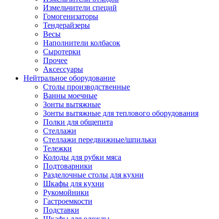
Измельчители специй
Гомогенизаторы
Тендерайзеры
Весы
Наполнители колбасок
Сыротерки
Прочее
Аксессуары
Нейтральное оборудование
Столы производственные
Ванны моечные
Зонты вытяжные
Зонты вытяжные для теплового оборудования
Полки для общепита
Стеллажи
Стеллажи передвижные/шпильки
Тележки
Колоды для рубки мяса
Подтоварники
Разделочные столы для кухни
Шкафы для кухни
Рукомойники
Гастроемкости
Подставки
Шкафы для одежды