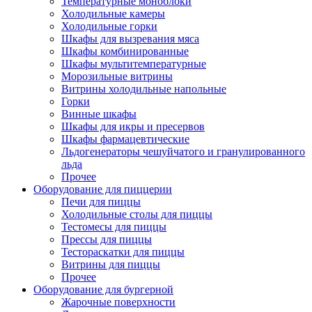
Температурные моноблоки
Холодильные камеры
Холодильные горки
Шкафы для вызревания мяса
Шкафы комбинированные
Шкафы мультитемпературные
Морозильные витрины
Витрины холодильные напольные
Горки
Винные шкафы
Шкафы для икры и пресервов
Шкафы фармацевтические
Льдогенераторы чешуйчатого и гранулированного
льда
Прочее
Оборудование для пиццерии
Печи для пиццы
Холодильные столы для пиццы
Тестомесы для пиццы
Прессы для пиццы
Тестораскатки для пиццы
Витрины для пиццы
Прочее
Оборудование для бургерной
Жарочные поверхности