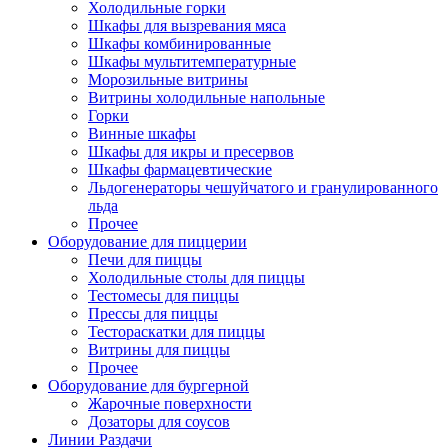
Холодильные горки
Шкафы для вызревания мяса
Шкафы комбинированные
Шкафы мультитемпературные
Морозильные витрины
Витрины холодильные напольные
Горки
Винные шкафы
Шкафы для икры и пресервов
Шкафы фармацевтические
Льдогенераторы чешуйчатого и гранулированного
льда
Прочее
Оборудование для пиццерии
Печи для пиццы
Холодильные столы для пиццы
Тестомесы для пиццы
Прессы для пиццы
Тестораскатки для пиццы
Витрины для пиццы
Прочее
Оборудование для бургерной
Жарочные поверхности
Дозаторы для соусов
Линии Раздачи