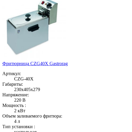
Фритюрница CZG40X Gastrorag
Артикул:
CZG-40X
Габариты:
230х405х279
Напряжение:
220 В
Мощность :
2 кВт
Объем заливаемого фритюра:
4 л
Тип установки :
настольная