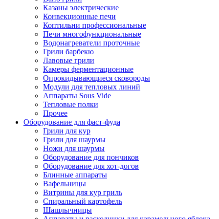
Казаны электрические
Конвекционные печи
Коптильни профессиональные
Печи многофункциональные
Водонагреватели проточные
Грили барбекю
Лавовые грили
Камеры ферментационные
Опрокидывающиеся сковороды
Модули для тепловых линий
Аппараты Sous Vide
Тепловые полки
Прочее
Оборудование для фаст-фуда
Грили для кур
Грили для шаурмы
Ножи для шаурмы
Оборудование для пончиков
Оборудование для хот-догов
Блинные аппараты
Вафельницы
Витрины для кур гриль
Спиральный картофель
Шашлычницы
Аппараты и расходники для карамельного яблока