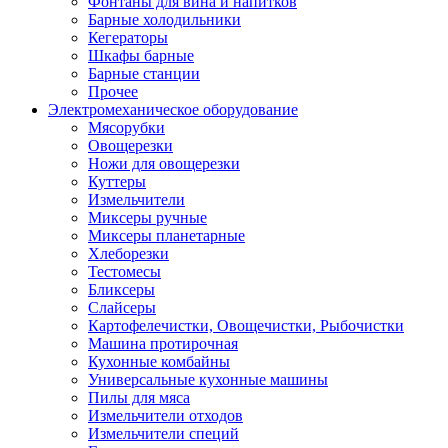
Фонтаны для вина и напитков
Барные холодильники
Кегераторы
Шкафы барные
Барные станции
Прочее
Электромеханическое оборудование
Мясорубки
Овощерезки
Ножи для овощерезки
Куттеры
Измельчители
Миксеры ручные
Миксеры планетарные
Хлеборезки
Тестомесы
Бликсеры
Слайсеры
Картофелечистки, Овощечистки, Рыбочистки
Машина протирочная
Кухонные комбайны
Универсальные кухонные машины
Пилы для мяса
Измельчители отходов
Измельчители специй