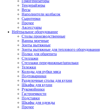
Гомогенизаторы
Тендерайзеры
Весы
Наполнители колбасок
Сыротерки
Прочее
Аксессуары
Нейтральное оборудование
Столы производственные
Ванны моечные
Зонты вытяжные
Зонты вытяжные для теплового оборудования
Полки для общепита
Стеллажи
Стеллажи передвижные/шпильки
Тележки
Колоды для рубки мяса
Подтоварники
Разделочные столы для кухни
Шкафы для кухни
Рукомойники
Гастроемкости
Подставки
Шкафы для одежды
Прочее