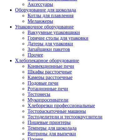
Аксессуары
Оборудование для шоколада
Котлы для плавления
Меланжеры
Упаковочное оборудование
Вакуумные упаковщики
Горячие столы для упаковки
Датеры для упаковки
Запайщики пакетов
Прочее
Хлебопекарное оборудование
Конвекционные печи
Шкафы расстоечные
Камеры расстоечные
Подовые печи
Ротационные печи
Тестомесы
Мукопросеиватели
Хлеборезки профессиональные
Тестораскаточные машины
Тестоделители и тестоокруглители
Пищевые принтеры
Темперы для шоколада
Витрины для выпечки
Прочее