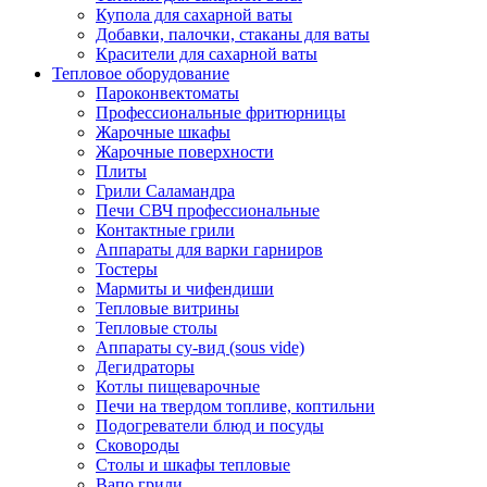
Купола для сахарной ваты
Добавки, палочки, стаканы для ваты
Красители для сахарной ваты
Тепловое оборудование
Пароконвектоматы
Профессиональные фритюрницы
Жарочные шкафы
Жарочные поверхности
Плиты
Грили Саламандра
Печи СВЧ профессиональные
Контактные грили
Аппараты для варки гарниров
Тостеры
Мармиты и чифендиши
Тепловые витрины
Тепловые столы
Аппараты су-вид (sous vide)
Дегидраторы
Котлы пищеварочные
Печи на твердом топливе, коптильни
Подогреватели блюд и посуды
Сковороды
Столы и шкафы тепловые
Вапо грили