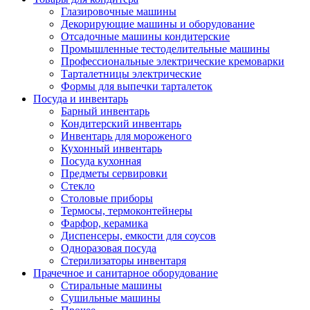
Глазировочные машины
Декорирующие машины и оборудование
Отсадочные машины кондитерские
Промышленные тестоделительные машины
Профессиональные электрические кремоварки
Тарталетницы электрические
Формы для выпечки тарталеток
Посуда и инвентарь
Барный инвентарь
Кондитерский инвентарь
Инвентарь для мороженого
Кухонный инвентарь
Посуда кухонная
Предметы сервировки
Стекло
Столовые приборы
Термосы, термоконтейнеры
Фарфор, керамика
Диспенсеры, емкости для соусов
Одноразовая посуда
Стерилизаторы инвентаря
Прачечное и санитарное оборудование
Стиральные машины
Сушильные машины