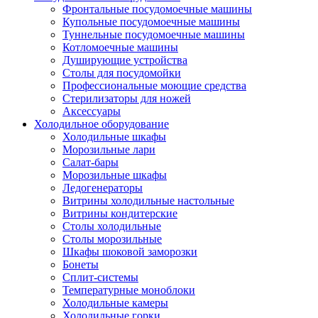
Фронтальные посудомоечные машины
Купольные посудомоечные машины
Туннельные посудомоечные машины
Котломоечные машины
Душирующие устройства
Столы для посудомойки
Профессиональные моющие средства
Стерилизаторы для ножей
Аксессуары
Холодильное оборудование
Холодильные шкафы
Морозильные лари
Салат-бары
Морозильные шкафы
Ледогенераторы
Витрины холодильные настольные
Витрины кондитерские
Столы холодильные
Столы морозильные
Шкафы шоковой заморозки
Бонеты
Сплит-системы
Температурные моноблоки
Холодильные камеры
Холодильные горки