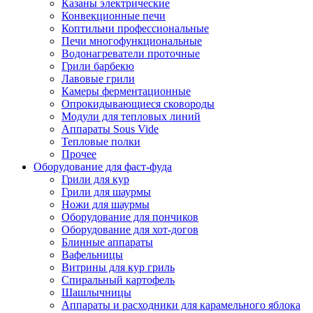
Казаны электрические
Конвекционные печи
Коптильни профессиональные
Печи многофункциональные
Водонагреватели проточные
Грили барбекю
Лавовые грили
Камеры ферментационные
Опрокидывающиеся сковороды
Модули для тепловых линий
Аппараты Sous Vide
Тепловые полки
Прочее
Оборудование для фаст-фуда
Грили для кур
Грили для шаурмы
Ножи для шаурмы
Оборудование для пончиков
Оборудование для хот-догов
Блинные аппараты
Вафельницы
Витрины для кур гриль
Спиральный картофель
Шашлычницы
Аппараты и расходники для карамельного яблока