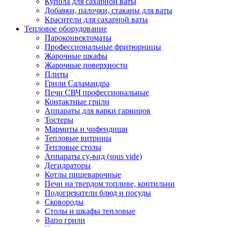
Купола для сахарной ваты
Добавки, палочки, стаканы для ваты
Красители для сахарной ваты
Тепловое оборудование
Пароконвектоматы
Профессиональные фритюрницы
Жарочные шкафы
Жарочные поверхности
Плиты
Грили Саламандра
Печи СВЧ профессиональные
Контактные грили
Аппараты для варки гарниров
Тостеры
Мармиты и чифендиши
Тепловые витрины
Тепловые столы
Аппараты су-вид (sous vide)
Дегидраторы
Котлы пищеварочные
Печи на твердом топливе, коптильни
Подогреватели блюд и посуды
Сковороды
Столы и шкафы тепловые
Вапо грили