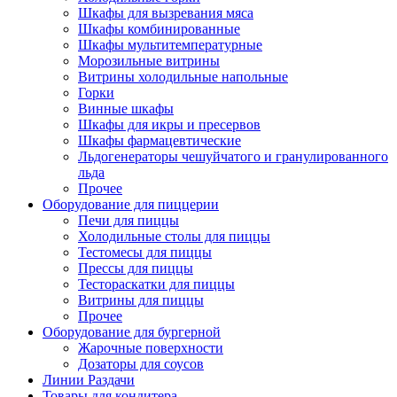
Шкафы для вызревания мяса
Шкафы комбинированные
Шкафы мультитемпературные
Морозильные витрины
Витрины холодильные напольные
Горки
Винные шкафы
Шкафы для икры и пресервов
Шкафы фармацевтические
Льдогенераторы чешуйчатого и гранулированного
льда
Прочее
Оборудование для пиццерии
Печи для пиццы
Холодильные столы для пиццы
Тестомесы для пиццы
Прессы для пиццы
Тестораскатки для пиццы
Витрины для пиццы
Прочее
Оборудование для бургерной
Жарочные поверхности
Дозаторы для соусов
Линии Раздачи
Товары для кондитера