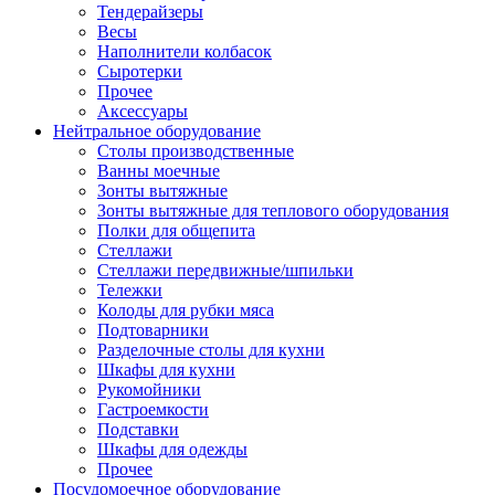
Тендерайзеры
Весы
Наполнители колбасок
Сыротерки
Прочее
Аксессуары
Нейтральное оборудование
Столы производственные
Ванны моечные
Зонты вытяжные
Зонты вытяжные для теплового оборудования
Полки для общепита
Стеллажи
Стеллажи передвижные/шпильки
Тележки
Колоды для рубки мяса
Подтоварники
Разделочные столы для кухни
Шкафы для кухни
Рукомойники
Гастроемкости
Подставки
Шкафы для одежды
Прочее
Посудомоечное оборудование