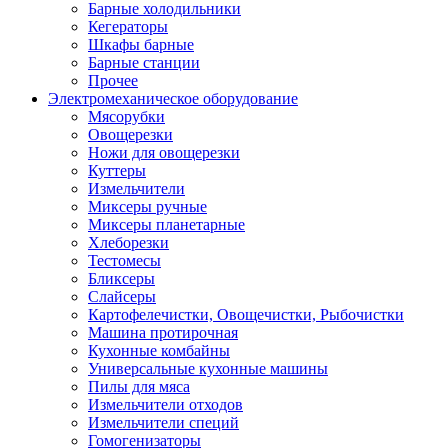
Барные холодильники
Кегераторы
Шкафы барные
Барные станции
Прочее
Электромеханическое оборудование
Мясорубки
Овощерезки
Ножи для овощерезки
Куттеры
Измельчители
Миксеры ручные
Миксеры планетарные
Хлеборезки
Тестомесы
Бликсеры
Слайсеры
Картофелечистки, Овощечистки, Рыбочистки
Машина протирочная
Кухонные комбайны
Универсальные кухонные машины
Пилы для мяса
Измельчители отходов
Измельчители специй
Гомогенизаторы