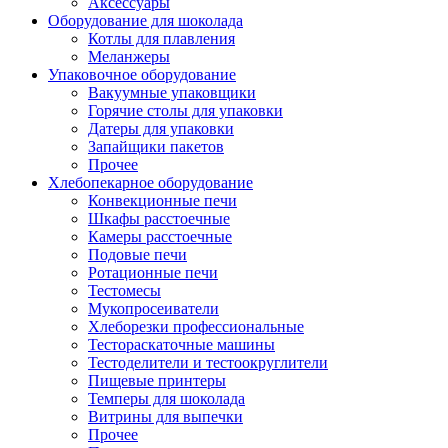
Аксессуары
Оборудование для шоколада
Котлы для плавления
Меланжеры
Упаковочное оборудование
Вакуумные упаковщики
Горячие столы для упаковки
Датеры для упаковки
Запайщики пакетов
Прочее
Хлебопекарное оборудование
Конвекционные печи
Шкафы расстоечные
Камеры расстоечные
Подовые печи
Ротационные печи
Тестомесы
Мукопросеиватели
Хлеборезки профессиональные
Тестораскаточные машины
Тестоделители и тестоокруглители
Пищевые принтеры
Темперы для шоколада
Витрины для выпечки
Прочее