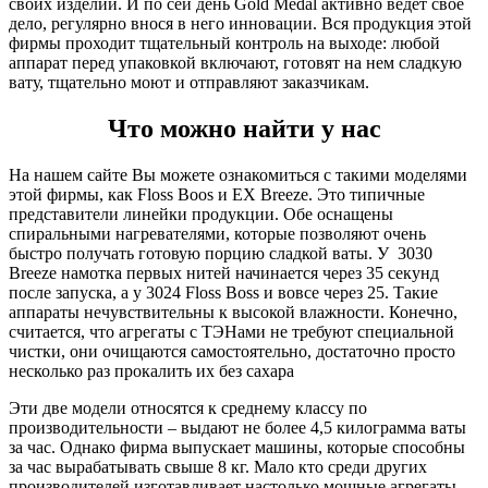
своих изделий. И по сей день Gold Medal активно ведет свое
дело, регулярно внося в него инновации. Вся продукция этой
фирмы проходит тщательный контроль на выходе: любой
аппарат перед упаковкой включают, готовят на нем сладкую
вату, тщательно моют и отправляют заказчикам.
Что можно найти у нас
На нашем сайте Вы можете ознакомиться с такими моделями
этой фирмы, как Floss Boos и EX Breeze. Это типичные
представители линейки продукции. Обе оснащены
спиральными нагревателями, которые позволяют очень
быстро получать готовую порцию сладкой ваты. У 3030
Breeze намотка первых нитей начинается через 35 секунд
после запуска, а у 3024 Floss Boss и вовсе через 25. Такие
аппараты нечувствительны к высокой влажности. Конечно,
считается, что агрегаты с ТЭНами не требуют специальной
чистки, они очищаются самостоятельно, достаточно просто
несколько раз прокалить их без сахара
Эти две модели относятся к среднему классу по
производительности – выдают не более 4,5 килограмма ваты
за час. Однако фирма выпускает машины, которые способны
за час вырабатывать свыше 8 кг. Мало кто среди других
производителей изготавливает настолько мощные агрегаты.