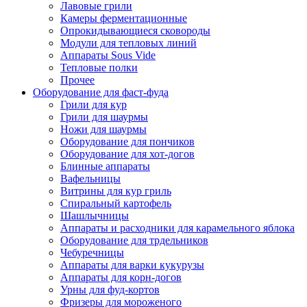
Лавовые грили
Камеры ферментационные
Опрокидывающиеся сковороды
Модули для тепловых линий
Аппараты Sous Vide
Тепловые полки
Прочее
Оборудование для фаст-фуда
Грили для кур
Грили для шаурмы
Ножи для шаурмы
Оборудование для пончиков
Оборудование для хот-догов
Блинные аппараты
Вафельницы
Витрины для кур гриль
Спиральный картофель
Шашлычницы
Аппараты и расходники для карамельного яблока
Оборудование для трдельников
Чебуречницы
Аппараты для варки кукурузы
Аппараты для корн-догов
Урны для фуд-кортов
Фризеры для мороженого