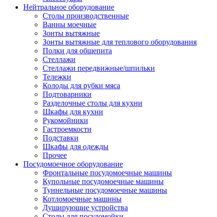
Нейтральное оборудование
Столы производственные
Ванны моечные
Зонты вытяжные
Зонты вытяжные для теплового оборудования
Полки для общепита
Стеллажи
Стеллажи передвижные/шпильки
Тележки
Колоды для рубки мяса
Подтоварники
Разделочные столы для кухни
Шкафы для кухни
Рукомойники
Гастроемкости
Подставки
Шкафы для одежды
Прочее
Посудомоечное оборудование
Фронтальные посудомоечные машины
Купольные посудомоечные машины
Туннельные посудомоечные машины
Котломоечные машины
Душирующие устройства
Столы для посудомойки