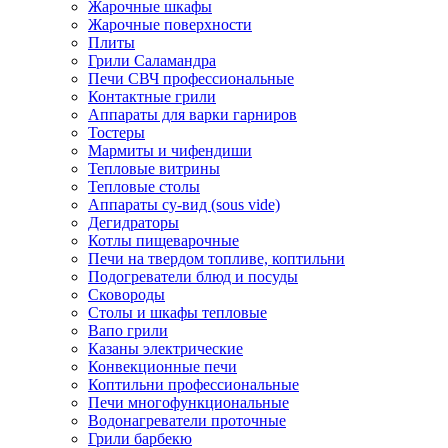
Жарочные шкафы
Жарочные поверхности
Плиты
Грили Саламандра
Печи СВЧ профессиональные
Контактные грили
Аппараты для варки гарниров
Тостеры
Мармиты и чифендиши
Тепловые витрины
Тепловые столы
Аппараты су-вид (sous vide)
Дегидраторы
Котлы пищеварочные
Печи на твердом топливе, коптильни
Подогреватели блюд и посуды
Сковороды
Столы и шкафы тепловые
Вапо грили
Казаны электрические
Конвекционные печи
Коптильни профессиональные
Печи многофункциональные
Водонагреватели проточные
Грили барбекю