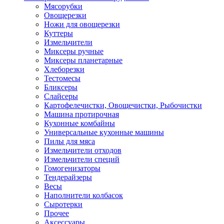
Мясорубки
Овощерезки
Ножи для овощерезки
Куттеры
Измельчители
Миксеры ручные
Миксеры планетарные
Хлеборезки
Тестомесы
Бликсеры
Слайсеры
Картофелечистки, Овощечистки, Рыбочистки
Машина протирочная
Кухонные комбайны
Универсальные кухонные машины
Пилы для мяса
Измельчители отходов
Измельчители специй
Гомогенизаторы
Тендерайзеры
Весы
Наполнители колбасок
Сыротерки
Прочее
Аксессуары