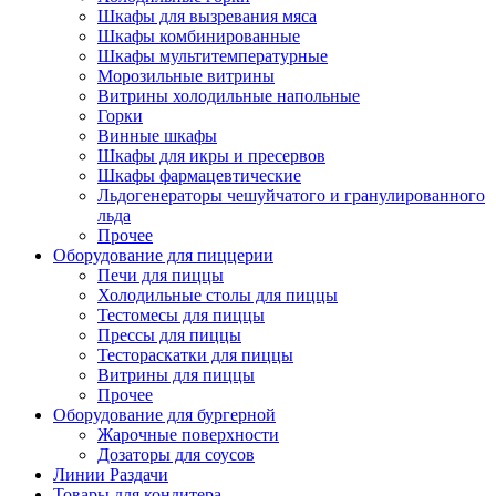
Шкафы для вызревания мяса
Шкафы комбинированные
Шкафы мультитемпературные
Морозильные витрины
Витрины холодильные напольные
Горки
Винные шкафы
Шкафы для икры и пресервов
Шкафы фармацевтические
Льдогенераторы чешуйчатого и гранулированного
льда
Прочее
Оборудование для пиццерии
Печи для пиццы
Холодильные столы для пиццы
Тестомесы для пиццы
Прессы для пиццы
Тестораскатки для пиццы
Витрины для пиццы
Прочее
Оборудование для бургерной
Жарочные поверхности
Дозаторы для соусов
Линии Раздачи
Товары для кондитера