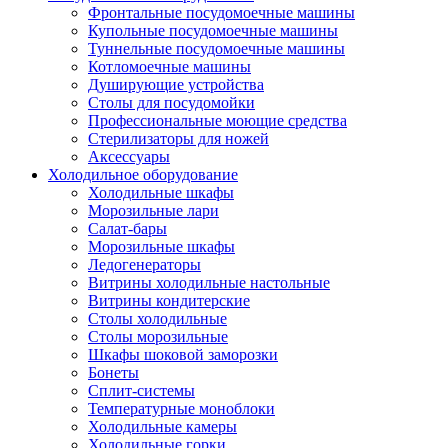
Фронтальные посудомоечные машины
Купольные посудомоечные машины
Туннельные посудомоечные машины
Котломоечные машины
Душирующие устройства
Столы для посудомойки
Профессиональные моющие средства
Стерилизаторы для ножей
Аксессуары
Холодильное оборудование
Холодильные шкафы
Морозильные лари
Салат-бары
Морозильные шкафы
Ледогенераторы
Витрины холодильные настольные
Витрины кондитерские
Столы холодильные
Столы морозильные
Шкафы шоковой заморозки
Бонеты
Сплит-системы
Температурные моноблоки
Холодильные камеры
Холодильные горки