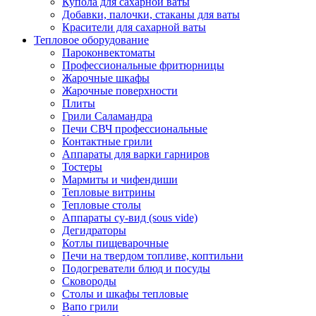
Купола для сахарной ваты
Добавки, палочки, стаканы для ваты
Красители для сахарной ваты
Тепловое оборудование
Пароконвектоматы
Профессиональные фритюрницы
Жарочные шкафы
Жарочные поверхности
Плиты
Грили Саламандра
Печи СВЧ профессиональные
Контактные грили
Аппараты для варки гарниров
Тостеры
Мармиты и чифендиши
Тепловые витрины
Тепловые столы
Аппараты су-вид (sous vide)
Дегидраторы
Котлы пищеварочные
Печи на твердом топливе, коптильни
Подогреватели блюд и посуды
Сковороды
Столы и шкафы тепловые
Вапо грили