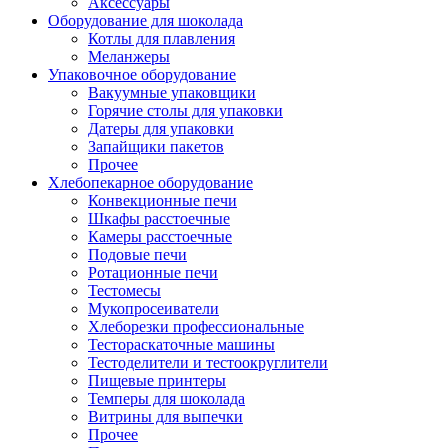
Аксессуары
Оборудование для шоколада
Котлы для плавления
Меланжеры
Упаковочное оборудование
Вакуумные упаковщики
Горячие столы для упаковки
Датеры для упаковки
Запайщики пакетов
Прочее
Хлебопекарное оборудование
Конвекционные печи
Шкафы расстоечные
Камеры расстоечные
Подовые печи
Ротационные печи
Тестомесы
Мукопросеиватели
Хлеборезки профессиональные
Тестораскаточные машины
Тестоделители и тестоокруглители
Пищевые принтеры
Темперы для шоколада
Витрины для выпечки
Прочее