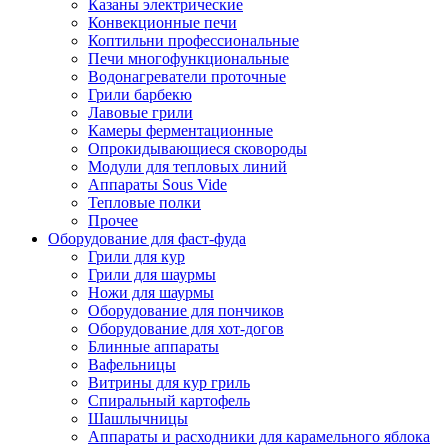
Казаны электрические
Конвекционные печи
Коптильни профессиональные
Печи многофункциональные
Водонагреватели проточные
Грили барбекю
Лавовые грили
Камеры ферментационные
Опрокидывающиеся сковороды
Модули для тепловых линий
Аппараты Sous Vide
Тепловые полки
Прочее
Оборудование для фаст-фуда
Грили для кур
Грили для шаурмы
Ножи для шаурмы
Оборудование для пончиков
Оборудование для хот-догов
Блинные аппараты
Вафельницы
Витрины для кур гриль
Спиральный картофель
Шашлычницы
Аппараты и расходники для карамельного яблока