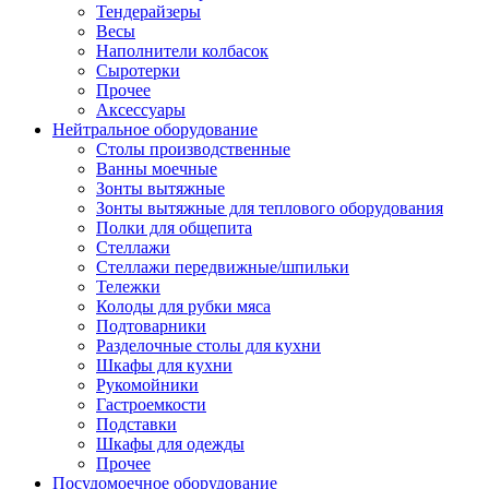
Тендерайзеры
Весы
Наполнители колбасок
Сыротерки
Прочее
Аксессуары
Нейтральное оборудование
Столы производственные
Ванны моечные
Зонты вытяжные
Зонты вытяжные для теплового оборудования
Полки для общепита
Стеллажи
Стеллажи передвижные/шпильки
Тележки
Колоды для рубки мяса
Подтоварники
Разделочные столы для кухни
Шкафы для кухни
Рукомойники
Гастроемкости
Подставки
Шкафы для одежды
Прочее
Посудомоечное оборудование