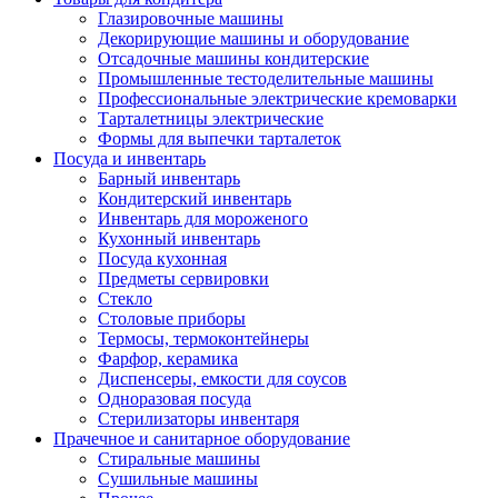
Глазировочные машины
Декорирующие машины и оборудование
Отсадочные машины кондитерские
Промышленные тестоделительные машины
Профессиональные электрические кремоварки
Тарталетницы электрические
Формы для выпечки тарталеток
Посуда и инвентарь
Барный инвентарь
Кондитерский инвентарь
Инвентарь для мороженого
Кухонный инвентарь
Посуда кухонная
Предметы сервировки
Стекло
Столовые приборы
Термосы, термоконтейнеры
Фарфор, керамика
Диспенсеры, емкости для соусов
Одноразовая посуда
Стерилизаторы инвентаря
Прачечное и санитарное оборудование
Стиральные машины
Сушильные машины