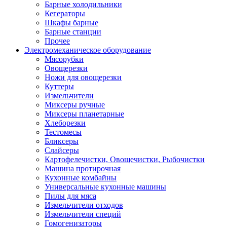
Барные холодильники
Кегераторы
Шкафы барные
Барные станции
Прочее
Электромеханическое оборудование
Мясорубки
Овощерезки
Ножи для овощерезки
Куттеры
Измельчители
Миксеры ручные
Миксеры планетарные
Хлеборезки
Тестомесы
Бликсеры
Слайсеры
Картофелечистки, Овощечистки, Рыбочистки
Машина протирочная
Кухонные комбайны
Универсальные кухонные машины
Пилы для мяса
Измельчители отходов
Измельчители специй
Гомогенизаторы