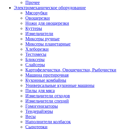
Прочее
Электромеханическое оборудование
Мясорубки
Овощерезки
Ножи для овощерезки
Куттеры
Измельчители
Миксеры ручные
Миксеры планетарные
Хлеборезки
Тестомесы
Бликсеры
Слайсеры
Картофелечистки, Овощечистки, Рыбочистки
Машина протирочная
Кухонные комбайны
Универсальные кухонные машины
Пилы для мяса
Измельчители отходов
Измельчители специй
Гомогенизаторы
Тендерайзеры
Весы
Наполнители колбасок
Сыротерки