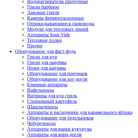
Водонагреватели проточные
Грили барбекю
Лавовые грили
Камеры ферментационные
Опрокидывающиеся сковороды
Модули для тепловых линий
Аппараты Sous Vide
Тепловые полки
Прочее
Оборудование для фаст-фуда
Грили для кур
Грили для шаурмы
Ножи для шаурмы
Оборудование для пончиков
Оборудование для хот-догов
Блинные аппараты
Вафельницы
Витрины для кур гриль
Спиральный картофель
Шашлычницы
Аппараты и расходники для карамельного яблока
Оборудование для трдельников
Чебуречницы
Аппараты для варки кукурузы
Аппараты для корн-догов