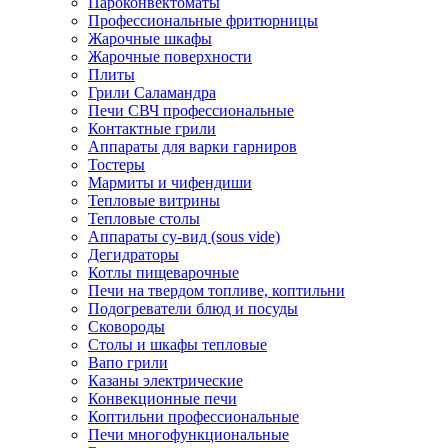
Пароконвектоматы
Профессиональные фритюрницы
Жарочные шкафы
Жарочные поверхности
Плиты
Грили Саламандра
Печи СВЧ профессиональные
Контактные грили
Аппараты для варки гарниров
Тостеры
Мармиты и чифендиши
Тепловые витрины
Тепловые столы
Аппараты су-вид (sous vide)
Дегидраторы
Котлы пищеварочные
Печи на твердом топливе, коптильни
Подогреватели блюд и посуды
Сковороды
Столы и шкафы тепловые
Вапо грили
Казаны электрические
Конвекционные печи
Коптильни профессиональные
Печи многофункциональные