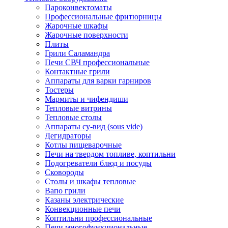
Пароконвектоматы
Профессиональные фритюрницы
Жарочные шкафы
Жарочные поверхности
Плиты
Грили Саламандра
Печи СВЧ профессиональные
Контактные грили
Аппараты для варки гарниров
Тостеры
Мармиты и чифендиши
Тепловые витрины
Тепловые столы
Аппараты су-вид (sous vide)
Дегидраторы
Котлы пищеварочные
Печи на твердом топливе, коптильни
Подогреватели блюд и посуды
Сковороды
Столы и шкафы тепловые
Вапо грили
Казаны электрические
Конвекционные печи
Коптильни профессиональные
Печи многофункциональные