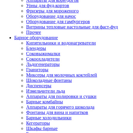
Аппараты для корн-догов
Урны для фуд-кортов
Фризеры для мороженого
Оборудование для начос
Оборудование для гамбургеров
Витрины тепловые настольные для фаст-фуд
Прочее
Барное оборудование
Кипятильники и водонагреватели
Блендеры
Соковыжималки
Сокоохладители
Льдогенераторы
Граниторы
Миксеры для молочных коктейлей
Шоколадные фонтаны
Диспенсеры
Измельчители льда
Аппараты для полировки и сушки
Барные комбайны
Аппараты для горячего шоколада
Фонтаны для вина и напитков
Барные холодильники
Кегераторы
Шкафы барные