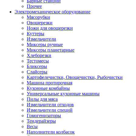
Барные станции
Прочее
Электромеханическое оборудование
Мясорубки
Овощерезки
Ножи для овощерезки
Куттеры
Измельчители
Миксеры ручные
Миксеры планетарные
Хлеборезки
Тестомесы
Бликсеры
Слайсеры
Картофелечистки, Овощечистки, Рыбочистки
Машина протирочная
Кухонные комбайны
Универсальные кухонные машины
Пилы для мяса
Измельчители отходов
Измельчители специй
Гомогенизаторы
Тендерайзеры
Весы
Наполнители колбасок