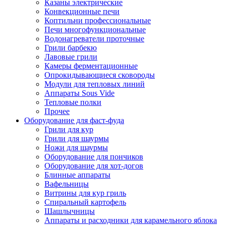
Казаны электрические
Конвекционные печи
Коптильни профессиональные
Печи многофункциональные
Водонагреватели проточные
Грили барбекю
Лавовые грили
Камеры ферментационные
Опрокидывающиеся сковороды
Модули для тепловых линий
Аппараты Sous Vide
Тепловые полки
Прочее
Оборудование для фаст-фуда
Грили для кур
Грили для шаурмы
Ножи для шаурмы
Оборудование для пончиков
Оборудование для хот-догов
Блинные аппараты
Вафельницы
Витрины для кур гриль
Спиральный картофель
Шашлычницы
Аппараты и расходники для карамельного яблока