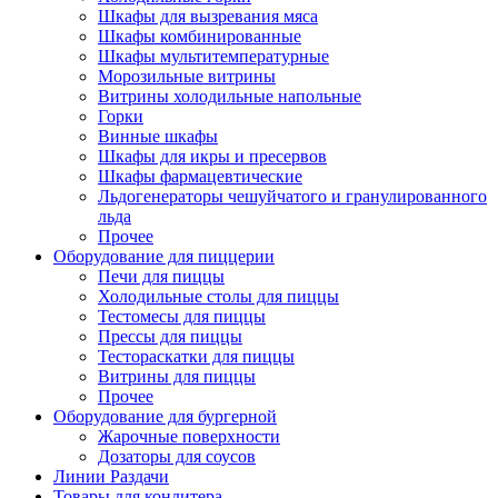
Шкафы для вызревания мяса
Шкафы комбинированные
Шкафы мультитемпературные
Морозильные витрины
Витрины холодильные напольные
Горки
Винные шкафы
Шкафы для икры и пресервов
Шкафы фармацевтические
Льдогенераторы чешуйчатого и гранулированного
льда
Прочее
Оборудование для пиццерии
Печи для пиццы
Холодильные столы для пиццы
Тестомесы для пиццы
Прессы для пиццы
Тестораскатки для пиццы
Витрины для пиццы
Прочее
Оборудование для бургерной
Жарочные поверхности
Дозаторы для соусов
Линии Раздачи
Товары для кондитера