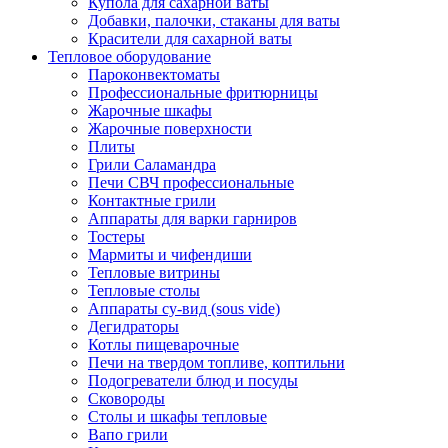
Купола для сахарной ваты
Добавки, палочки, стаканы для ваты
Красители для сахарной ваты
Тепловое оборудование
Пароконвектоматы
Профессиональные фритюрницы
Жарочные шкафы
Жарочные поверхности
Плиты
Грили Саламандра
Печи СВЧ профессиональные
Контактные грили
Аппараты для варки гарниров
Тостеры
Мармиты и чифендиши
Тепловые витрины
Тепловые столы
Аппараты су-вид (sous vide)
Дегидраторы
Котлы пищеварочные
Печи на твердом топливе, коптильни
Подогреватели блюд и посуды
Сковороды
Столы и шкафы тепловые
Вапо грили