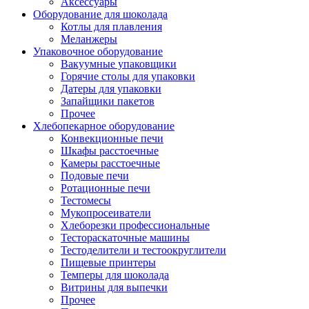
Аксессуары
Оборудование для шоколада
Котлы для плавления
Меланжеры
Упаковочное оборудование
Вакуумные упаковщики
Горячие столы для упаковки
Датеры для упаковки
Запайщики пакетов
Прочее
Хлебопекарное оборудование
Конвекционные печи
Шкафы расстоечные
Камеры расстоечные
Подовые печи
Ротационные печи
Тестомесы
Мукопросеиватели
Хлеборезки профессиональные
Тестораскаточные машины
Тестоделители и тестоокруглители
Пищевые принтеры
Темперы для шоколада
Витрины для выпечки
Прочее