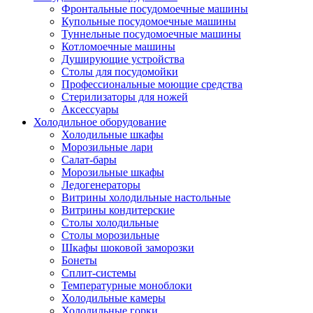
Фронтальные посудомоечные машины
Купольные посудомоечные машины
Туннельные посудомоечные машины
Котломоечные машины
Душирующие устройства
Столы для посудомойки
Профессиональные моющие средства
Стерилизаторы для ножей
Аксессуары
Холодильное оборудование
Холодильные шкафы
Морозильные лари
Салат-бары
Морозильные шкафы
Ледогенераторы
Витрины холодильные настольные
Витрины кондитерские
Столы холодильные
Столы морозильные
Шкафы шоковой заморозки
Бонеты
Сплит-системы
Температурные моноблоки
Холодильные камеры
Холодильные горки