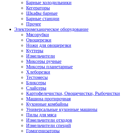
Барные холодильники
Кегераторы
Шкафы барные
Барные станции
Прочее
Электромеханическое оборудование
Мясорубки
Овощерезки
Ножи для овощерезки
Куттеры
Измельчители
Миксеры ручные
Миксеры планетарные
Хлеборезки
Тестомесы
Бликсеры
Слайсеры
Картофелечистки, Овощечистки, Рыбочистки
Машина протирочная
Кухонные комбайны
Универсальные кухонные машины
Пилы для мяса
Измельчители отходов
Измельчители специй
Гомогенизаторы