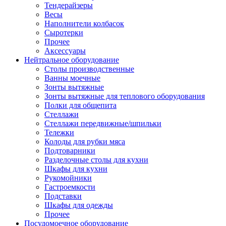
Тендерайзеры
Весы
Наполнители колбасок
Сыротерки
Прочее
Аксессуары
Нейтральное оборудование
Столы производственные
Ванны моечные
Зонты вытяжные
Зонты вытяжные для теплового оборудования
Полки для общепита
Стеллажи
Стеллажи передвижные/шпильки
Тележки
Колоды для рубки мяса
Подтоварники
Разделочные столы для кухни
Шкафы для кухни
Рукомойники
Гастроемкости
Подставки
Шкафы для одежды
Прочее
Посудомоечное оборудование