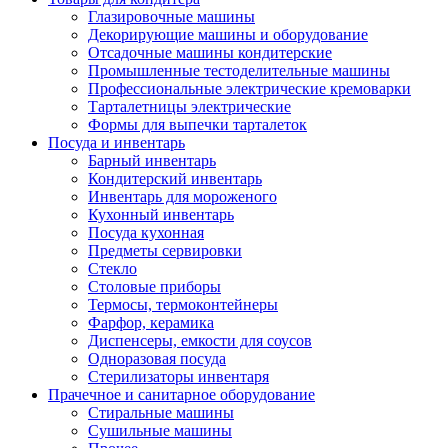
Глазировочные машины
Декорирующие машины и оборудование
Отсадочные машины кондитерские
Промышленные тестоделительные машины
Профессиональные электрические кремоварки
Тарталетницы электрические
Формы для выпечки тарталеток
Посуда и инвентарь
Барный инвентарь
Кондитерский инвентарь
Инвентарь для мороженого
Кухонный инвентарь
Посуда кухонная
Предметы сервировки
Стекло
Столовые приборы
Термосы, термоконтейнеры
Фарфор, керамика
Диспенсеры, емкости для соусов
Одноразовая посуда
Стерилизаторы инвентаря
Прачечное и санитарное оборудование
Стиральные машины
Сушильные машины