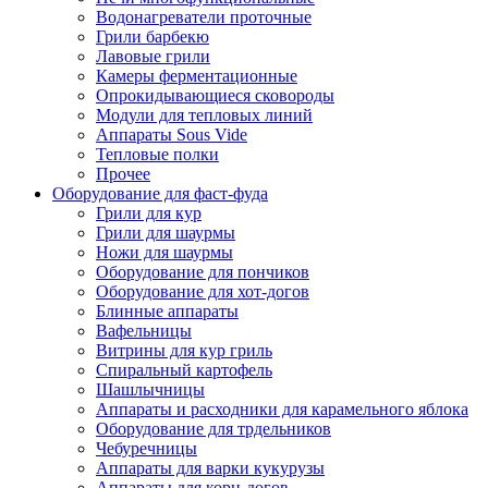
Водонагреватели проточные
Грили барбекю
Лавовые грили
Камеры ферментационные
Опрокидывающиеся сковороды
Модули для тепловых линий
Аппараты Sous Vide
Тепловые полки
Прочее
Оборудование для фаст-фуда
Грили для кур
Грили для шаурмы
Ножи для шаурмы
Оборудование для пончиков
Оборудование для хот-догов
Блинные аппараты
Вафельницы
Витрины для кур гриль
Спиральный картофель
Шашлычницы
Аппараты и расходники для карамельного яблока
Оборудование для трдельников
Чебуречницы
Аппараты для варки кукурузы
Аппараты для корн-догов