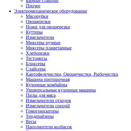
Барные станции
Прочее
Электромеханическое оборудование
Мясорубки
Овощерезки
Ножи для овощерезки
Куттеры
Измельчители
Миксеры ручные
Миксеры планетарные
Хлеборезки
Тестомесы
Бликсеры
Слайсеры
Картофелечистки, Овощечистки, Рыбочистки
Машина протирочная
Кухонные комбайны
Универсальные кухонные машины
Пилы для мяса
Измельчители отходов
Измельчители специй
Гомогенизаторы
Тендерайзеры
Весы
Наполнители колбасок