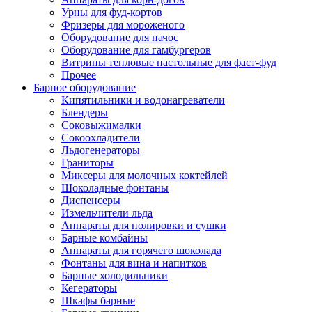
Урны для фуд-кортов
Фризеры для мороженого
Оборудование для начос
Оборудование для гамбургеров
Витрины тепловые настольные для фаст-фуд
Прочее
Барное оборудование
Кипятильники и водонагреватели
Блендеры
Соковыжималки
Сокоохладители
Льдогенераторы
Граниторы
Миксеры для молочных коктейлей
Шоколадные фонтаны
Диспенсеры
Измельчители льда
Аппараты для полировки и сушки
Барные комбайны
Аппараты для горячего шоколада
Фонтаны для вина и напитков
Барные холодильники
Кегераторы
Шкафы барные