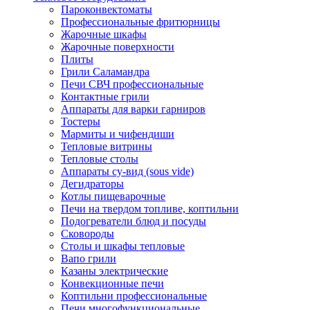
Пароконвектоматы
Профессиональные фритюрницы
Жарочные шкафы
Жарочные поверхности
Плиты
Грили Саламандра
Печи СВЧ профессиональные
Контактные грили
Аппараты для варки гарниров
Тостеры
Мармиты и чифендиши
Тепловые витрины
Тепловые столы
Аппараты су-вид (sous vide)
Дегидраторы
Котлы пищеварочные
Печи на твердом топливе, коптильни
Подогреватели блюд и посуды
Сковороды
Столы и шкафы тепловые
Вапо грили
Казаны электрические
Конвекционные печи
Коптильни профессиональные
Печи многофункциональные