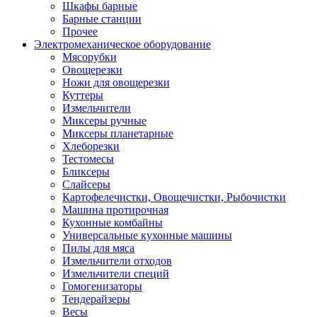
Шкафы барные
Барные станции
Прочее
Электромеханическое оборудование
Мясорубки
Овощерезки
Ножи для овощерезки
Куттеры
Измельчители
Миксеры ручные
Миксеры планетарные
Хлеборезки
Тестомесы
Бликсеры
Слайсеры
Картофелечистки, Овощечистки, Рыбочистки
Машина протирочная
Кухонные комбайны
Универсальные кухонные машины
Пилы для мяса
Измельчители отходов
Измельчители специй
Гомогенизаторы
Тендерайзеры
Весы