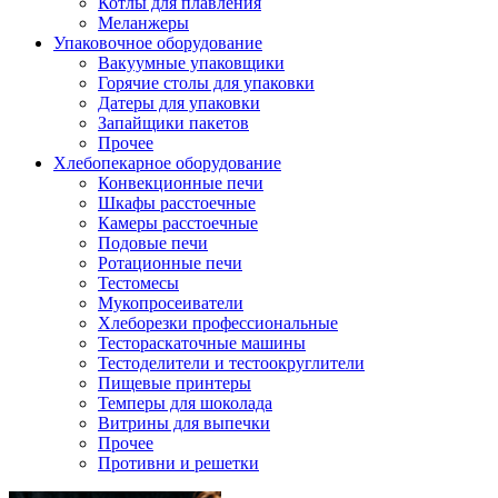
Котлы для плавления
Меланжеры
Упаковочное оборудование
Вакуумные упаковщики
Горячие столы для упаковки
Датеры для упаковки
Запайщики пакетов
Прочее
Хлебопекарное оборудование
Конвекционные печи
Шкафы расстоечные
Камеры расстоечные
Подовые печи
Ротационные печи
Тестомесы
Мукопросеиватели
Хлеборезки профессиональные
Тестораскаточные машины
Тестоделители и тестоокруглители
Пищевые принтеры
Темперы для шоколада
Витрины для выпечки
Прочее
Противни и решетки