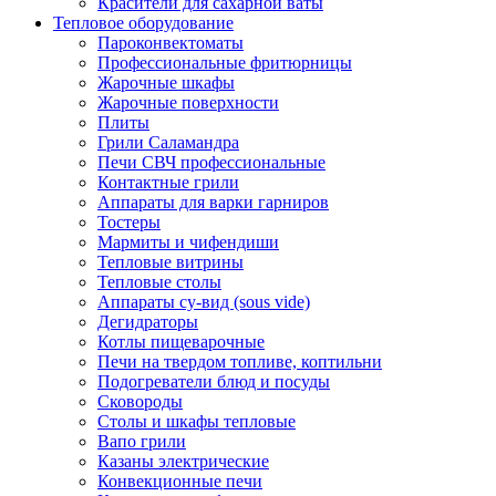
Красители для сахарной ваты
Тепловое оборудование
Пароконвектоматы
Профессиональные фритюрницы
Жарочные шкафы
Жарочные поверхности
Плиты
Грили Саламандра
Печи СВЧ профессиональные
Контактные грили
Аппараты для варки гарниров
Тостеры
Мармиты и чифендиши
Тепловые витрины
Тепловые столы
Аппараты су-вид (sous vide)
Дегидраторы
Котлы пищеварочные
Печи на твердом топливе, коптильни
Подогреватели блюд и посуды
Сковороды
Столы и шкафы тепловые
Вапо грили
Казаны электрические
Конвекционные печи