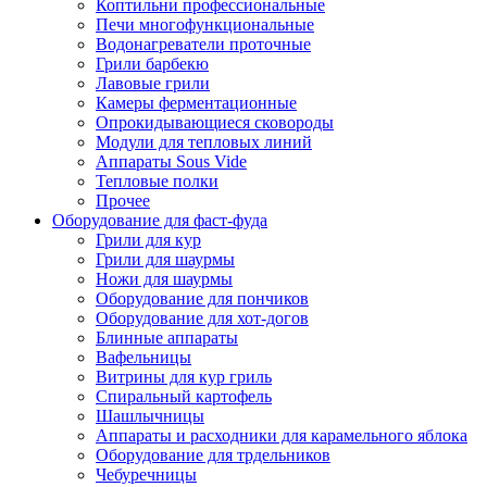
Коптильни профессиональные
Печи многофункциональные
Водонагреватели проточные
Грили барбекю
Лавовые грили
Камеры ферментационные
Опрокидывающиеся сковороды
Модули для тепловых линий
Аппараты Sous Vide
Тепловые полки
Прочее
Оборудование для фаст-фуда
Грили для кур
Грили для шаурмы
Ножи для шаурмы
Оборудование для пончиков
Оборудование для хот-догов
Блинные аппараты
Вафельницы
Витрины для кур гриль
Спиральный картофель
Шашлычницы
Аппараты и расходники для карамельного яблока
Оборудование для трдельников
Чебуречницы