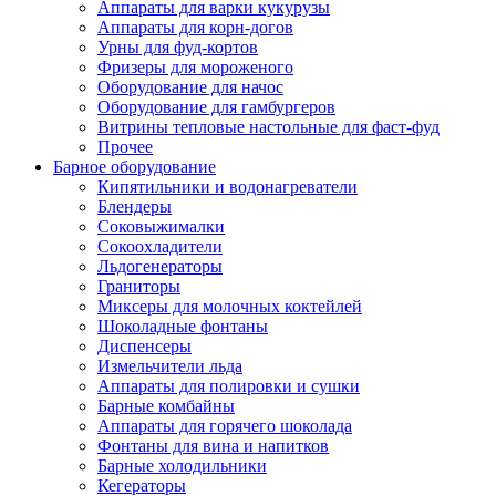
Аппараты для варки кукурузы
Аппараты для корн-догов
Урны для фуд-кортов
Фризеры для мороженого
Оборудование для начос
Оборудование для гамбургеров
Витрины тепловые настольные для фаст-фуд
Прочее
Барное оборудование
Кипятильники и водонагреватели
Блендеры
Соковыжималки
Сокоохладители
Льдогенераторы
Граниторы
Миксеры для молочных коктейлей
Шоколадные фонтаны
Диспенсеры
Измельчители льда
Аппараты для полировки и сушки
Барные комбайны
Аппараты для горячего шоколада
Фонтаны для вина и напитков
Барные холодильники
Кегераторы