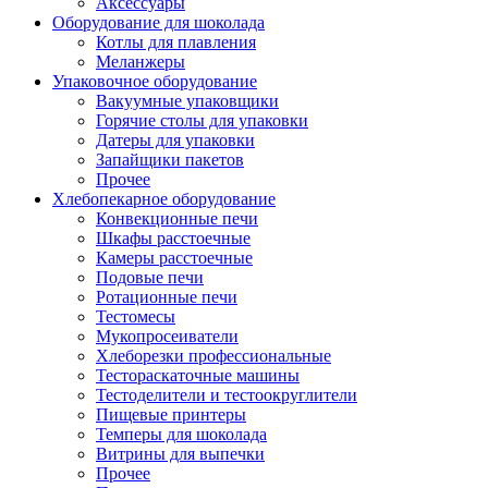
Аксессуары
Оборудование для шоколада
Котлы для плавления
Меланжеры
Упаковочное оборудование
Вакуумные упаковщики
Горячие столы для упаковки
Датеры для упаковки
Запайщики пакетов
Прочее
Хлебопекарное оборудование
Конвекционные печи
Шкафы расстоечные
Камеры расстоечные
Подовые печи
Ротационные печи
Тестомесы
Мукопросеиватели
Хлеборезки профессиональные
Тестораскаточные машины
Тестоделители и тестоокруглители
Пищевые принтеры
Темперы для шоколада
Витрины для выпечки
Прочее