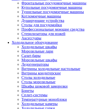
Фронтальные посудомоечные машины
Купольные посудомоечные машины
Туннельные посудомоечные машины
Котломоечные машины
Душирующие устройства
Столы для посудомойки
Профессиональные моющие средства
Стерилизаторы для ножей
Аксессуары
Холодильное оборудование
Холодильные шкафы
Морозильные лари
Салат-бары
Морозильные шкафы
Ледогенераторы
Витрины холодильные настольные
Витрины кондитерские
Столы холодильные
Столы морозильные
Шкафы шоковой заморозки
Бонеты
Сплит-системы
Температурные моноблоки
Холодильные камеры
Холодильные горки