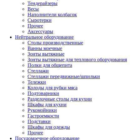
Тендерайзеры
Весы
Наполнители колбасок
Сыротерки
Прочее
Аксессуары
Нейтральное оборудование
Столы производственные
Ванны моечные
Зонты вытяжные
Зонты вытяжные для теплового оборудования
Полки для общепита
Стеллажи
Стеллажи передвижные/шпильки
Тележки
Колоды для рубки мяса
Подтоварники
Разделочные столы для кухни
Шкафы для кухни
Рукомойники
Гастроемкости
Подставки
Шкафы для одежды
Прочее
Посудомоечное оборудование