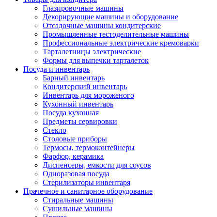
Глазировочные машины
Декорирующие машины и оборудование
Отсадочные машины кондитерские
Промышленные тестоделительные машины
Профессиональные электрические кремоварки
Тарталетницы электрические
Формы для выпечки тарталеток
Посуда и инвентарь
Барный инвентарь
Кондитерский инвентарь
Инвентарь для мороженого
Кухонный инвентарь
Посуда кухонная
Предметы сервировки
Стекло
Столовые приборы
Термосы, термоконтейнеры
Фарфор, керамика
Диспенсеры, емкости для соусов
Одноразовая посуда
Стерилизаторы инвентаря
Прачечное и санитарное оборудование
Стиральные машины
Сушильные машины