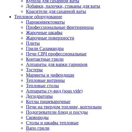
Купола для сахарной ваты
Добавки, палочки, стаканы для ваты
Красители для сахарной ваты
Тепловое оборудование
Пароконвектоматы
Профессиональные фритюрницы
Жарочные шкафы
Жарочные поверхности
Плиты
Грили Саламандра
Печи СВЧ профессиональные
Контактные грили
Аппараты для варки гарниров
Тостеры
Мармиты и чифендиши
Тепловые витрины
Тепловые столы
Аппараты су-вид (sous vide)
Дегидраторы
Котлы пищеварочные
Печи на твердом топливе, коптильни
Подогреватели блюд и посуды
Сковороды
Столы и шкафы тепловые
Вапо грили