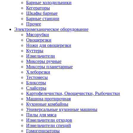
Барные холодильники
Кегераторы
Шкафы барные
Барные станции
Прочее
Электромеханическое оборудование
Мясорубки
Овощерезки
Ножи для овощерезки
Куттеры
Измельчители
Миксеры ручные
Миксеры планетарные
Хлеборезки
Тестомесы
Бликсеры
Слайсеры
Картофелечистки, Овощечистки, Рыбочистки
Машина протирочная
Кухонные комбайны
Универсальные кухонные машины
Пилы для мяса
Измельчители отходов
Измельчители специй
Гомогенизаторы