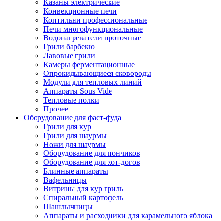
Казаны электрические
Конвекционные печи
Коптильни профессиональные
Печи многофункциональные
Водонагреватели проточные
Грили барбекю
Лавовые грили
Камеры ферментационные
Опрокидывающиеся сковороды
Модули для тепловых линий
Аппараты Sous Vide
Тепловые полки
Прочее
Оборудование для фаст-фуда
Грили для кур
Грили для шаурмы
Ножи для шаурмы
Оборудование для пончиков
Оборудование для хот-догов
Блинные аппараты
Вафельницы
Витрины для кур гриль
Спиральный картофель
Шашлычницы
Аппараты и расходники для карамельного яблока