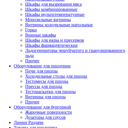
Шкафы для вызревания мяса
Шкафы комбинированные
Шкафы мультитемпературные
Морозильные витрины
Витрины холодильные напольные
Горки
Винные шкафы
Шкафы для икры и пресервов
Шкафы фармацевтические
Льдогенераторы чешуйчатого и гранулированного
льда
Прочее
Оборудование для пиццерии
Печи для пиццы
Холодильные столы для пиццы
Тестомесы для пиццы
Прессы для пиццы
Тестораскатки для пиццы
Витрины для пиццы
Прочее
Оборудование для бургерной
Жарочные поверхности
Дозаторы для соусов
Линии Раздачи
Товары для кондитера