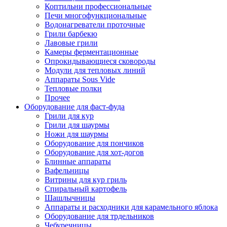
Коптильни профессиональные
Печи многофункциональные
Водонагреватели проточные
Грили барбекю
Лавовые грили
Камеры ферментационные
Опрокидывающиеся сковороды
Модули для тепловых линий
Аппараты Sous Vide
Тепловые полки
Прочее
Оборудование для фаст-фуда
Грили для кур
Грили для шаурмы
Ножи для шаурмы
Оборудование для пончиков
Оборудование для хот-догов
Блинные аппараты
Вафельницы
Витрины для кур гриль
Спиральный картофель
Шашлычницы
Аппараты и расходники для карамельного яблока
Оборудование для трдельников
Чебуречницы