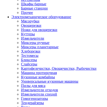
Шкафы барные
Барные станции
Прочее
Электромеханическое оборудование
Мясорубки
Овощерезки
Ножи для овощерезки
Куттеры
Измельчители
Миксеры ручные
Миксеры планетарные
Хлеборезки
Тестомесы
Бликсеры
Слайсеры
Картофелечистки, Овощечистки, Рыбочистки
Машина протирочная
Кухонные комбайны
Универсальные кухонные машины
Пилы для мяса
Измельчители отходов
Измельчители специй
Гомогенизаторы
Тендерайзеры