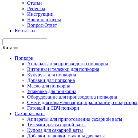
Статьи
Рецепты
Инструкции
Наши партнеры
Вопрос-Ответ
Контакты
Каталог
Попкорн
Аппараты для производства попкорна
Витрины и тележки для попкорна
Кукуруза для попкорна
Добавки для попкорна
Масло для попкорна
Упаковка для попкорна
Оборудование для производства попкорна
Смеси для карамелизации, пралинации, сепараторы
Готовый и СВЧ попкорн
Сахарная вата
Аппараты для приготовления сахарной ваты
Тележки для сахарной ваты
Купола для сахарной ваты
Добавки, палочки, стаканы для ваты