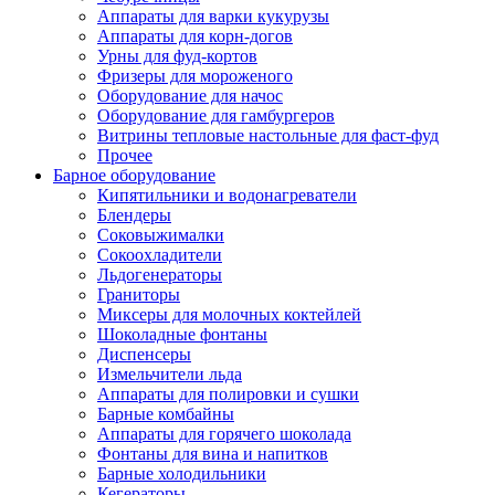
Аппараты для варки кукурузы
Аппараты для корн-догов
Урны для фуд-кортов
Фризеры для мороженого
Оборудование для начос
Оборудование для гамбургеров
Витрины тепловые настольные для фаст-фуд
Прочее
Барное оборудование
Кипятильники и водонагреватели
Блендеры
Соковыжималки
Сокоохладители
Льдогенераторы
Граниторы
Миксеры для молочных коктейлей
Шоколадные фонтаны
Диспенсеры
Измельчители льда
Аппараты для полировки и сушки
Барные комбайны
Аппараты для горячего шоколада
Фонтаны для вина и напитков
Барные холодильники
Кегераторы