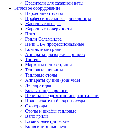
Красители для сахарной ваты
Тепловое оборудование
Пароконвектоматы
Профессиональные фритюрницы
Жарочные шкафы
Жарочные поверхности
Плиты
Грили Саламандра
Печи СВЧ профессиональные
Контактные грили
Аппараты для варки гарниров
Тостеры
Мармиты и чифендиши
Тепловые витрины
Тепловые столы
Аппараты су-вид (sous vide)
Дегидраторы
Котлы пищеварочные
Печи на твердом топливе, коптильни
Подогреватели блюд и посуды
Сковороды
Столы и шкафы тепловые
Вапо грили
Казаны электрические
Конвекционные печи