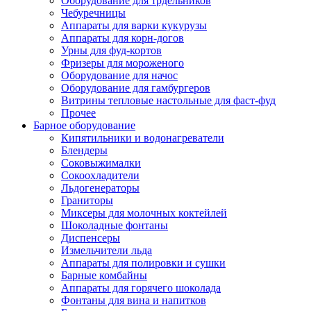
Оборудование для трдельников
Чебуречницы
Аппараты для варки кукурузы
Аппараты для корн-догов
Урны для фуд-кортов
Фризеры для мороженого
Оборудование для начос
Оборудование для гамбургеров
Витрины тепловые настольные для фаст-фуд
Прочее
Барное оборудование
Кипятильники и водонагреватели
Блендеры
Соковыжималки
Сокоохладители
Льдогенераторы
Граниторы
Миксеры для молочных коктейлей
Шоколадные фонтаны
Диспенсеры
Измельчители льда
Аппараты для полировки и сушки
Барные комбайны
Аппараты для горячего шоколада
Фонтаны для вина и напитков