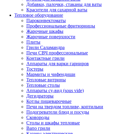
Добавки, палочки, стаканы для ваты
Красители для сахарной ваты
Тепловое оборудование
Пароконвектоматы
Профессиональные фритюрницы
Жарочные шкафы
Жарочные поверхности
Плиты
Грили Саламандра
Печи СВЧ профессиональные
Контактные грили
Аппараты для варки гарниров
Тостеры
Мармиты и чифендиши
Тепловые витрины
Тепловые столы
Аппараты су-вид (sous vide)
Дегидраторы
Котлы пищеварочные
Печи на твердом топливе, коптильни
Подогреватели блюд и посуды
Сковороды
Столы и шкафы тепловые
Вапо грили
Казаны электрические