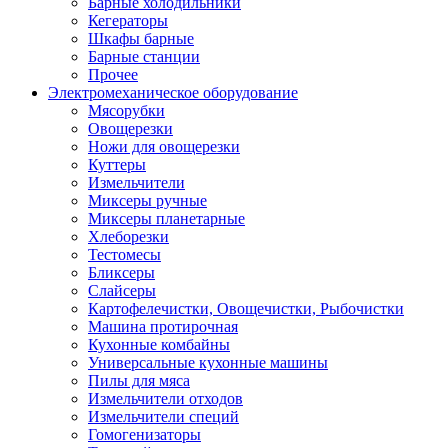
Барные холодильники
Кегераторы
Шкафы барные
Барные станции
Прочее
Электромеханическое оборудование
Мясорубки
Овощерезки
Ножи для овощерезки
Куттеры
Измельчители
Миксеры ручные
Миксеры планетарные
Хлеборезки
Тестомесы
Бликсеры
Слайсеры
Картофелечистки, Овощечистки, Рыбочистки
Машина протирочная
Кухонные комбайны
Универсальные кухонные машины
Пилы для мяса
Измельчители отходов
Измельчители специй
Гомогенизаторы