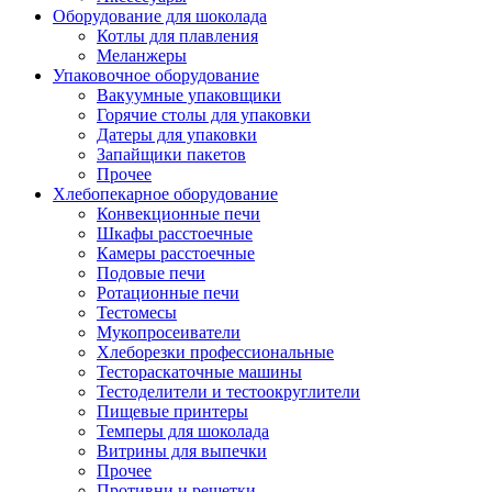
Оборудование для шоколада
Котлы для плавления
Меланжеры
Упаковочное оборудование
Вакуумные упаковщики
Горячие столы для упаковки
Датеры для упаковки
Запайщики пакетов
Прочее
Хлебопекарное оборудование
Конвекционные печи
Шкафы расстоечные
Камеры расстоечные
Подовые печи
Ротационные печи
Тестомесы
Мукопросеиватели
Хлеборезки профессиональные
Тестораскаточные машины
Тестоделители и тестоокруглители
Пищевые принтеры
Темперы для шоколада
Витрины для выпечки
Прочее
Противни и решетки