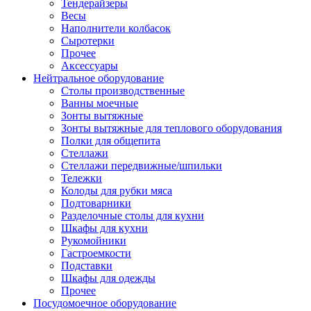
Тендерайзеры
Весы
Наполнители колбасок
Сыротерки
Прочее
Аксессуары
Нейтральное оборудование
Столы производственные
Ванны моечные
Зонты вытяжные
Зонты вытяжные для теплового оборудования
Полки для общепита
Стеллажи
Стеллажи передвижные/шпильки
Тележки
Колоды для рубки мяса
Подтоварники
Разделочные столы для кухни
Шкафы для кухни
Рукомойники
Гастроемкости
Подставки
Шкафы для одежды
Прочее
Посудомоечное оборудование