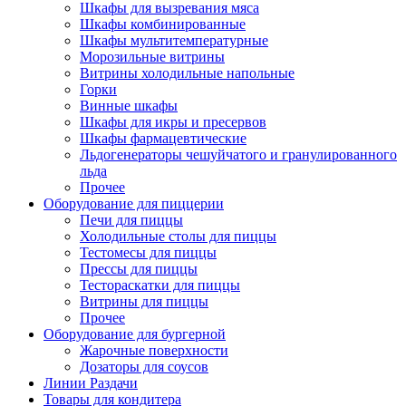
Шкафы для вызревания мяса
Шкафы комбинированные
Шкафы мультитемпературные
Морозильные витрины
Витрины холодильные напольные
Горки
Винные шкафы
Шкафы для икры и пресервов
Шкафы фармацевтические
Льдогенераторы чешуйчатого и гранулированного
льда
Прочее
Оборудование для пиццерии
Печи для пиццы
Холодильные столы для пиццы
Тестомесы для пиццы
Прессы для пиццы
Тестораскатки для пиццы
Витрины для пиццы
Прочее
Оборудование для бургерной
Жарочные поверхности
Дозаторы для соусов
Линии Раздачи
Товары для кондитера