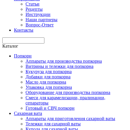
Статьи
Рецепты
Инструкции
Наши партнеры
Вопрос-Ответ
Контакты
Каталог
Попкорн
Аппараты для производства попкорна
Витрины и тележки для попкорна
Кукуруза для попкорна
Добавки для попкорна
Масло для попкорна
Упаковка для попкорна
Оборудование для производства попкорна
Смеси для карамелизации, пралинации,
сепараторы
Готовый и СВЧ попкорн
Сахарная вата
Аппараты для приготовления сахарной ваты
Тележки для сахарной ваты
Купола для сахарной ваты