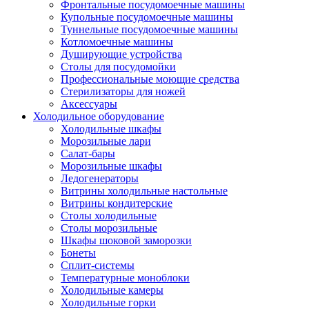
Фронтальные посудомоечные машины
Купольные посудомоечные машины
Туннельные посудомоечные машины
Котломоечные машины
Душирующие устройства
Столы для посудомойки
Профессиональные моющие средства
Стерилизаторы для ножей
Аксессуары
Холодильное оборудование
Холодильные шкафы
Морозильные лари
Салат-бары
Морозильные шкафы
Ледогенераторы
Витрины холодильные настольные
Витрины кондитерские
Столы холодильные
Столы морозильные
Шкафы шоковой заморозки
Бонеты
Сплит-системы
Температурные моноблоки
Холодильные камеры
Холодильные горки