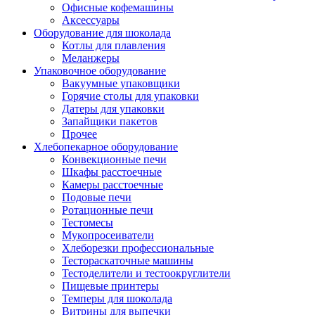
Офисные кофемашины
Аксессуары
Оборудование для шоколада
Котлы для плавления
Меланжеры
Упаковочное оборудование
Вакуумные упаковщики
Горячие столы для упаковки
Датеры для упаковки
Запайщики пакетов
Прочее
Хлебопекарное оборудование
Конвекционные печи
Шкафы расстоечные
Камеры расстоечные
Подовые печи
Ротационные печи
Тестомесы
Мукопросеиватели
Хлеборезки профессиональные
Тестораскаточные машины
Тестоделители и тестоокруглители
Пищевые принтеры
Темперы для шоколада
Витрины для выпечки