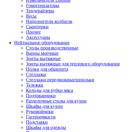
Измельчители специй
Гомогенизаторы
Тендерайзеры
Весы
Наполнители колбасок
Сыротерки
Прочее
Аксессуары
Нейтральное оборудование
Столы производственные
Ванны моечные
Зонты вытяжные
Зонты вытяжные для теплового оборудования
Полки для общепита
Стеллажи
Стеллажи передвижные/шпильки
Тележки
Колоды для рубки мяса
Подтоварники
Разделочные столы для кухни
Шкафы для кухни
Рукомойники
Гастроемкости
Подставки
Шкафы для одежды