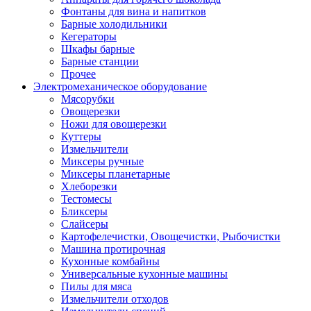
Фонтаны для вина и напитков
Барные холодильники
Кегераторы
Шкафы барные
Барные станции
Прочее
Электромеханическое оборудование
Мясорубки
Овощерезки
Ножи для овощерезки
Куттеры
Измельчители
Миксеры ручные
Миксеры планетарные
Хлеборезки
Тестомесы
Бликсеры
Слайсеры
Картофелечистки, Овощечистки, Рыбочистки
Машина протирочная
Кухонные комбайны
Универсальные кухонные машины
Пилы для мяса
Измельчители отходов