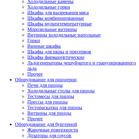
Холодильные камеры
Холодильные горки
Шкафы для вызревания мяса
Шкафы комбинированные
Шкафы мультитемпературные
Морозильные витрины
Витрины холодильные напольные
Горки
Винные шкафы
Шкафы для икры и пресервов
Шкафы фармацевтические
Льдогенераторы чешуйчатого и гранулированного
льда
Прочее
Оборудование для пиццерии
Печи для пиццы
Холодильные столы для пиццы
Тестомесы для пиццы
Прессы для пиццы
Тестораскатки для пиццы
Витрины для пиццы
Прочее
Оборудование для бургерной
Жарочные поверхности
Дозаторы для соусов