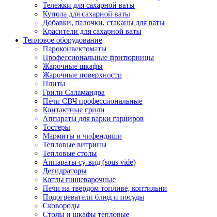
Тележки для сахарной ваты
Купола для сахарной ваты
Добавки, палочки, стаканы для ваты
Красители для сахарной ваты
Тепловое оборудование
Пароконвектоматы
Профессиональные фритюрницы
Жарочные шкафы
Жарочные поверхности
Плиты
Грили Саламандра
Печи СВЧ профессиональные
Контактные грили
Аппараты для варки гарниров
Тостеры
Мармиты и чифендиши
Тепловые витрины
Тепловые столы
Аппараты су-вид (sous vide)
Дегидраторы
Котлы пищеварочные
Печи на твердом топливе, коптильни
Подогреватели блюд и посуды
Сковороды
Столы и шкафы тепловые