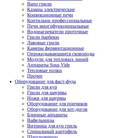
Вапо грили
Казаны электрические
Конвекционные печи
Коптильни профессиональные
Печи многофункциональные
Водонагреватели проточные
Грили барбекю
Лавовые грили
Камеры ферментационные
Опрокидывающиеся сковороды
Модули для тепловых линий
Аппараты Sous Vide
Тепловые полки
Прочее
Оборудование для фаст-фуда
Грили для кур
Грили для шаурмы
Ножи для шаурмы
Оборудование для пончиков
Оборудование для хот-догов
Блинные аппараты
Вафельницы
Витрины для кур гриль
Спиральный картофель
Шашлычницы