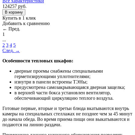
Все характеристики
124257
руб.
В корзину
Купить в 1 клик
Добавить к сравнению
← Пред.
1
...
2
3
4
5
След. →
Особенности тепловых шкафов:
дверные проемы снабжены специальными
герметизирующими уплотнителями;
изнутри в панели встроены ТЭНы;
предусмотрена самозакрывающаяся дверная защелка;
в верхней части бокса установлен вентилятор,
обеспечивающий циркуляцию теплого воздуха.
Готовые первые, вторые и третьи блюда вкатываются внутрь
камеры на специальных стеллажах не позднее чем за 45 минут
до начала обеда. Во время приема пищи они выкатываются и
подаются на линию раздачи.
Применение данного кухонного оборудования позволяет: