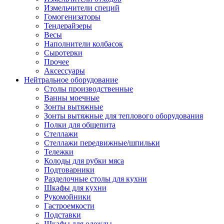
Измельчители специй
Гомогенизаторы
Тендерайзеры
Весы
Наполнители колбасок
Сыротерки
Прочее
Аксессуары
Нейтральное оборудование
Столы производственные
Ванны моечные
Зонты вытяжные
Зонты вытяжные для теплового оборудования
Полки для общепита
Стеллажи
Стеллажи передвижные/шпильки
Тележки
Колоды для рубки мяса
Подтоварники
Разделочные столы для кухни
Шкафы для кухни
Рукомойники
Гастроемкости
Подставки
Шкафы для одежды