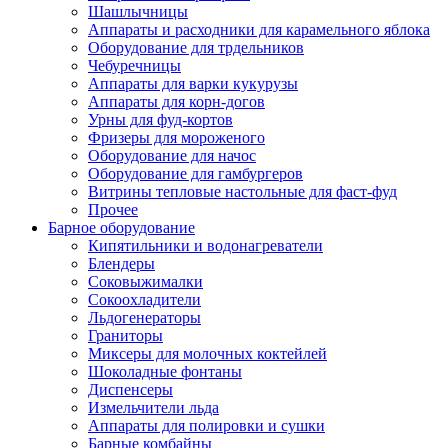
Шашлычницы
Аппараты и расходники для карамельного яблока
Оборудование для трдельников
Чебуречницы
Аппараты для варки кукурузы
Аппараты для корн-догов
Урны для фуд-кортов
Фризеры для мороженого
Оборудование для начос
Оборудование для гамбургеров
Витрины тепловые настольные для фаст-фуд
Прочее
Барное оборудование
Кипятильники и водонагреватели
Блендеры
Соковыжималки
Сокоохладители
Льдогенераторы
Граниторы
Миксеры для молочных коктейлей
Шоколадные фонтаны
Диспенсеры
Измельчители льда
Аппараты для полировки и сушки
Барные комбайны