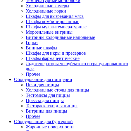
Температурные моноблоки
Холодильные камеры
Холодильные горки
Шкафы для вызревания мяса
Шкафы комбинированные
Шкафы мультитемпературные
Морозильные витрины
Витрины холодильные напольные
Горки
Винные шкафы
Шкафы для икры и пресервов
Шкафы фармацевтические
Льдогенераторы чешуйчатого и гранулированного
льда
Прочее
Оборудование для пиццерии
Печи для пиццы
Холодильные столы для пиццы
Тестомесы для пиццы
Прессы для пиццы
Тестораскатки для пиццы
Витрины для пиццы
Прочее
Оборудование для бургерной
Жарочные поверхности