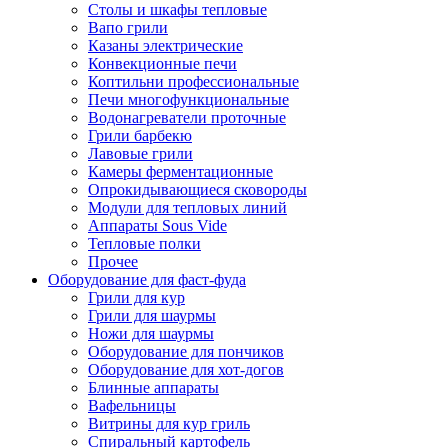
Столы и шкафы тепловые
Вапо грили
Казаны электрические
Конвекционные печи
Коптильни профессиональные
Печи многофункциональные
Водонагреватели проточные
Грили барбекю
Лавовые грили
Камеры ферментационные
Опрокидывающиеся сковороды
Модули для тепловых линий
Аппараты Sous Vide
Тепловые полки
Прочее
Оборудование для фаст-фуда
Грили для кур
Грили для шаурмы
Ножи для шаурмы
Оборудование для пончиков
Оборудование для хот-догов
Блинные аппараты
Вафельницы
Витрины для кур гриль
Спиральный картофель