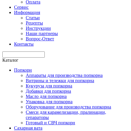
Оплата
Сервис
Информация
Статьи
Рецепты
Инструкции
Наши партнеры
Вопрос-Ответ
Контакты
Каталог
Попкорн
Аппараты для производства попкорна
Витрины и тележки для попкорна
Кукуруза для попкорна
Добавки для попкорна
Масло для попкорна
Упаковка для попкорна
Оборудование для производства попкорна
Смеси для карамелизации, пралинации,
сепараторы
Готовый и СВЧ попкорн
Сахарная вата