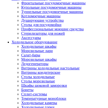
Фронтальные посудомоечные машины
Купольные посудомоечные машины
Туннельные посудомоечные машины
Котломоечные машины
Душирующие устройства
Столы для посудомойки
Профессиональные моющие средства
Стерилизаторы для ножей
Аксессуары
Холодильное оборудование
Холодильные шкафы
Морозильные лари
Салат-бары
Морозильные шкафы
Ледогенераторы
Витрины холодильные настольные
Витрины кондитерские
Столы холодильные
Столы морозильные
Шкафы шоковой заморозки
Бонеты
Сплит-системы
Температурные моноблоки
Холодильные камеры
Холодильные горки