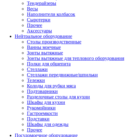
Тендерайзеры
Весы
Наполнители колбасок
Сыротерки
Прочее
Аксессуары
Нейтральное оборудование
Столы производственные
Ванны моечные
Зонты вытяжные
Зонты вытяжные для теплового оборудования
Полки для общепита
Стеллажи
Стеллажи передвижные/шпильки
Тележки
Колоды для рубки мяса
Подтоварники
Разделочные столы для кухни
Шкафы для кухни
Рукомойники
Гастроемкости
Подставки
Шкафы для одежды
Прочее
Посудомоечное оборудование