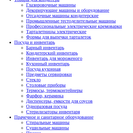
Глазировочные машины
Декорирующие машины и оборудование
Отсадочные машины кондитерские
Промышленные тестоделительные машины
Профессиональные электрические кремоварки
Тарталетницы электрические
Формы для выпечки тарталеток
Посуда и инвентарь
Барный инвентарь
Кондитерский инвентарь
Инвентарь для мороженого
Кухонный инвентарь
Посуда кухонная
Предметы сервировки
Стекло
Столовые приборы
Термосы, термоконтейнеры
Фарфор, керамика
Диспенсеры, емкости для соусов
Одноразовая посуда
Стерилизаторы инвентаря
Прачечное и санитарное оборудование
Стиральные машины
Сушильные машины