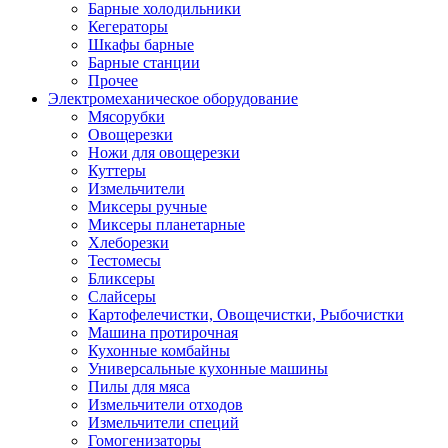
Барные холодильники
Кегераторы
Шкафы барные
Барные станции
Прочее
Электромеханическое оборудование
Мясорубки
Овощерезки
Ножи для овощерезки
Куттеры
Измельчители
Миксеры ручные
Миксеры планетарные
Хлеборезки
Тестомесы
Бликсеры
Слайсеры
Картофелечистки, Овощечистки, Рыбочистки
Машина протирочная
Кухонные комбайны
Универсальные кухонные машины
Пилы для мяса
Измельчители отходов
Измельчители специй
Гомогенизаторы