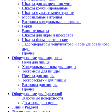
Шкафы для вызревания мяса
Шкафы комбинированные
Шкафы мультитемпературные
Морозильные витрины
Витрины холодильные напольные
Горки
Винные шкафы
Шкафы для икры и пресервов
Шкафы фармацевтические
Льдогенераторы чешуйчатого и гранулированного
льда
Прочее
Оборудование для пиццерии
Печи для пиццы
Холодильные столы для пиццы
Тестомесы для пиццы
Прессы для пиццы
Тестораскатки для пиццы
Витрины для пиццы
Прочее
Оборудование для бургерной
Жарочные поверхности
Дозаторы для соусов
Линии Раздачи
Товары для кондитера