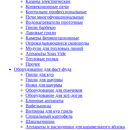
Казаны электрические
Конвекционные печи
Коптильни профессиональные
Печи многофункциональные
Водонагреватели проточные
Грили барбекю
Лавовые грили
Камеры ферментационные
Опрокидывающиеся сковороды
Модули для тепловых линий
Аппараты Sous Vide
Тепловые полки
Прочее
Оборудование для фаст-фуда
Грили для кур
Грили для шаурмы
Ножи для шаурмы
Оборудование для пончиков
Оборудование для хот-догов
Блинные аппараты
Вафельницы
Витрины для кур гриль
Спиральный картофель
Шашлычницы
Аппараты и расходники для карамельного яблока