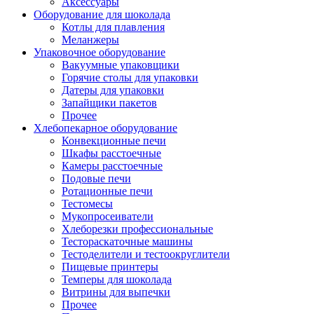
Аксессуары
Оборудование для шоколада
Котлы для плавления
Меланжеры
Упаковочное оборудование
Вакуумные упаковщики
Горячие столы для упаковки
Датеры для упаковки
Запайщики пакетов
Прочее
Хлебопекарное оборудование
Конвекционные печи
Шкафы расстоечные
Камеры расстоечные
Подовые печи
Ротационные печи
Тестомесы
Мукопросеиватели
Хлеборезки профессиональные
Тестораскаточные машины
Тестоделители и тестоокруглители
Пищевые принтеры
Темперы для шоколада
Витрины для выпечки
Прочее