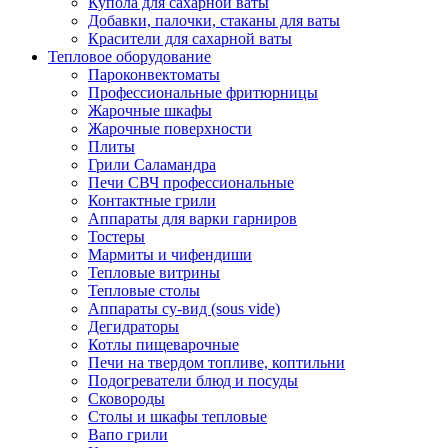
Купола для сахарной ваты
Добавки, палочки, стаканы для ваты
Красители для сахарной ваты
Тепловое оборудование
Пароконвектоматы
Профессиональные фритюрницы
Жарочные шкафы
Жарочные поверхности
Плиты
Грили Саламандра
Печи СВЧ профессиональные
Контактные грили
Аппараты для варки гарниров
Тостеры
Мармиты и чифендиши
Тепловые витрины
Тепловые столы
Аппараты су-вид (sous vide)
Дегидраторы
Котлы пищеварочные
Печи на твердом топливе, коптильни
Подогреватели блюд и посуды
Сковороды
Столы и шкафы тепловые
Вапо грили