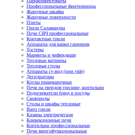
Пароконвектоматы
Профессиональные фритюрницы
Жарочные шкафы
Жарочные поверхности
Плиты
Грили Саламандра
Печи СВЧ профессиональные
Контактные грили
Аппараты для варки гарниров
Тостеры
Мармиты и чифендиши
Тепловые витрины
Тепловые столы
Аппараты су-вид (sous vide)
Дегидраторы
Котлы пищеварочные
Печи на твердом топливе, коптильни
Подогреватели блюд и посуды
Сковороды
Столы и шкафы тепловые
Вапо грили
Казаны электрические
Конвекционные печи
Коптильни профессиональные
Печи многофункциональные