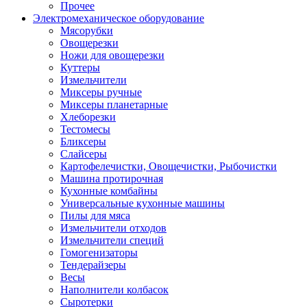
Прочее
Электромеханическое оборудование
Мясорубки
Овощерезки
Ножи для овощерезки
Куттеры
Измельчители
Миксеры ручные
Миксеры планетарные
Хлеборезки
Тестомесы
Бликсеры
Слайсеры
Картофелечистки, Овощечистки, Рыбочистки
Машина протирочная
Кухонные комбайны
Универсальные кухонные машины
Пилы для мяса
Измельчители отходов
Измельчители специй
Гомогенизаторы
Тендерайзеры
Весы
Наполнители колбасок
Сыротерки