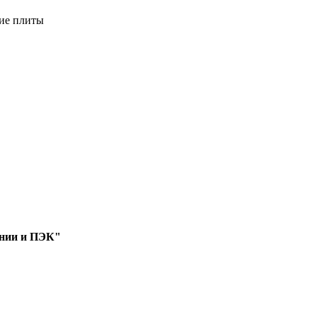
кие плиты
инии и ПЭК"