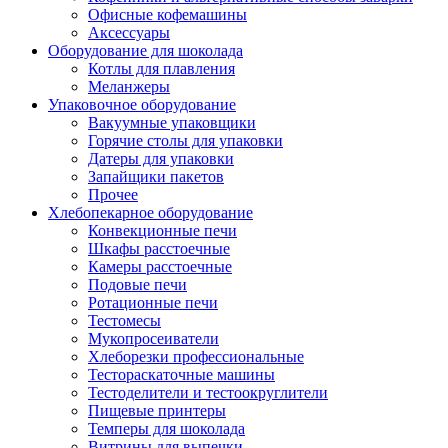
Офисные кофемашины
Аксессуары
Оборудование для шоколада
Котлы для плавления
Меланжеры
Упаковочное оборудование
Вакуумные упаковщики
Горячие столы для упаковки
Датеры для упаковки
Запайщики пакетов
Прочее
Хлебопекарное оборудование
Конвекционные печи
Шкафы расстоечные
Камеры расстоечные
Подовые печи
Ротационные печи
Тестомесы
Мукопросеиватели
Хлеборезки профессиональные
Тестораскаточные машины
Тестоделители и тестоокруглители
Пищевые принтеры
Темперы для шоколада
Витрины для выпечки