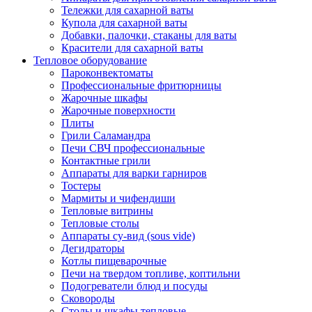
Тележки для сахарной ваты
Купола для сахарной ваты
Добавки, палочки, стаканы для ваты
Красители для сахарной ваты
Тепловое оборудование
Пароконвектоматы
Профессиональные фритюрницы
Жарочные шкафы
Жарочные поверхности
Плиты
Грили Саламандра
Печи СВЧ профессиональные
Контактные грили
Аппараты для варки гарниров
Тостеры
Мармиты и чифендиши
Тепловые витрины
Тепловые столы
Аппараты су-вид (sous vide)
Дегидраторы
Котлы пищеварочные
Печи на твердом топливе, коптильни
Подогреватели блюд и посуды
Сковороды
Столы и шкафы тепловые