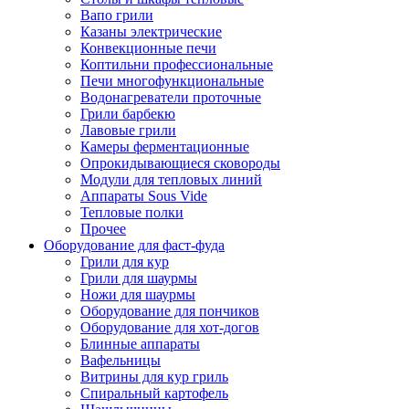
Вапо грили
Казаны электрические
Конвекционные печи
Коптильни профессиональные
Печи многофункциональные
Водонагреватели проточные
Грили барбекю
Лавовые грили
Камеры ферментационные
Опрокидывающиеся сковороды
Модули для тепловых линий
Аппараты Sous Vide
Тепловые полки
Прочее
Оборудование для фаст-фуда
Грили для кур
Грили для шаурмы
Ножи для шаурмы
Оборудование для пончиков
Оборудование для хот-догов
Блинные аппараты
Вафельницы
Витрины для кур гриль
Спиральный картофель