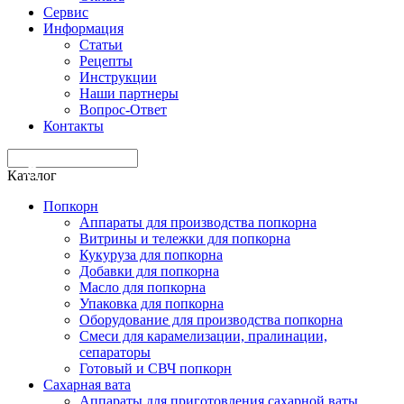
Сервис
Информация
Статьи
Рецепты
Инструкции
Наши партнеры
Вопрос-Ответ
Контакты
Каталог
Попкорн
Аппараты для производства попкорна
Витрины и тележки для попкорна
Кукуруза для попкорна
Добавки для попкорна
Масло для попкорна
Упаковка для попкорна
Оборудование для производства попкорна
Смеси для карамелизации, пралинации,
сепараторы
Готовый и СВЧ попкорн
Сахарная вата
Аппараты для приготовления сахарной ваты