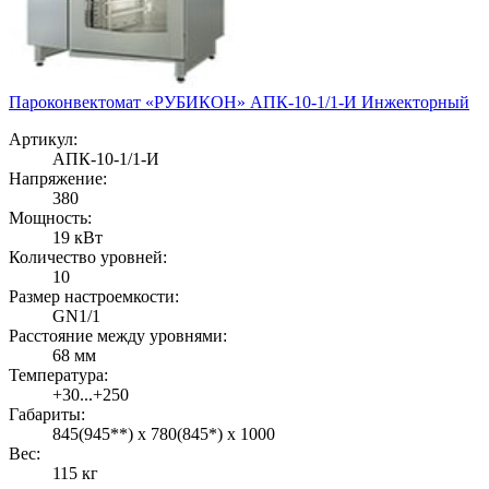
Пароконвектомат «РУБИКОН» АПК-10-1/1-И Инжекторный
Артикул:
АПК-10-1/1-И
Напряжение:
380
Мощность:
19 кВт
Количество уровней:
10
Размер настроемкости:
GN1/1
Расстояние между уровнями:
68 мм
Температура:
+30...+250
Габариты:
845(945**) х 780(845*) х 1000
Вес:
115 кг