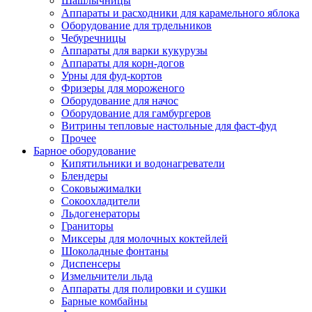
Шашлычницы
Аппараты и расходники для карамельного яблока
Оборудование для трдельников
Чебуречницы
Аппараты для варки кукурузы
Аппараты для корн-догов
Урны для фуд-кортов
Фризеры для мороженого
Оборудование для начос
Оборудование для гамбургеров
Витрины тепловые настольные для фаст-фуд
Прочее
Барное оборудование
Кипятильники и водонагреватели
Блендеры
Соковыжималки
Сокоохладители
Льдогенераторы
Граниторы
Миксеры для молочных коктейлей
Шоколадные фонтаны
Диспенсеры
Измельчители льда
Аппараты для полировки и сушки
Барные комбайны