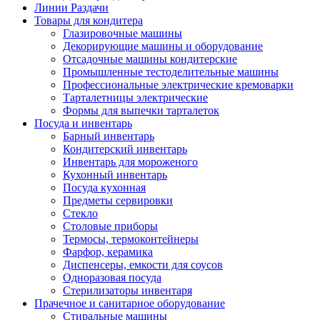
Линии Раздачи
Товары для кондитера
Глазировочные машины
Декорирующие машины и оборудование
Отсадочные машины кондитерские
Промышленные тестоделительные машины
Профессиональные электрические кремоварки
Тарталетницы электрические
Формы для выпечки тарталеток
Посуда и инвентарь
Барный инвентарь
Кондитерский инвентарь
Инвентарь для мороженого
Кухонный инвентарь
Посуда кухонная
Предметы сервировки
Стекло
Столовые приборы
Термосы, термоконтейнеры
Фарфор, керамика
Диспенсеры, емкости для соусов
Одноразовая посуда
Стерилизаторы инвентаря
Прачечное и санитарное оборудование
Стиральные машины