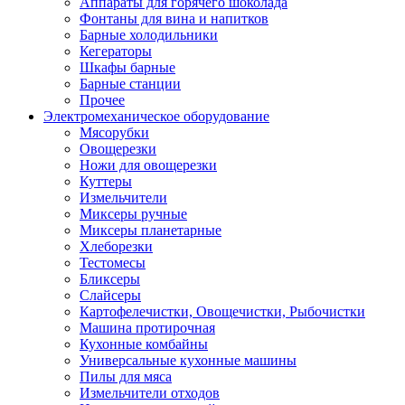
Аппараты для горячего шоколада
Фонтаны для вина и напитков
Барные холодильники
Кегераторы
Шкафы барные
Барные станции
Прочее
Электромеханическое оборудование
Мясорубки
Овощерезки
Ножи для овощерезки
Куттеры
Измельчители
Миксеры ручные
Миксеры планетарные
Хлеборезки
Тестомесы
Бликсеры
Слайсеры
Картофелечистки, Овощечистки, Рыбочистки
Машина протирочная
Кухонные комбайны
Универсальные кухонные машины
Пилы для мяса
Измельчители отходов