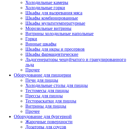
Холодильные камеры
Холодильные горки
Шкафы для вызревания мяса
Шкафы комбинированные
Шкафы мультитемпературные
Морозильные витрины
Витрины холодильные напольные
Горки
Винные шкафы
Шкафы для икры и пресервов
Шкафы фармацевтические
Льдогенераторы чешуйчатого и гранулированного
льда
Прочее
Оборудование для пиццерии
Печи для пиццы
Холодильные столы для пиццы
Тестомесы для пиццы
Прессы для пиццы
Тестораскатки для пиццы
Витрины для пиццы
Прочее
Оборудование для бургерной
Жарочные поверхности
Дозаторы для соусов