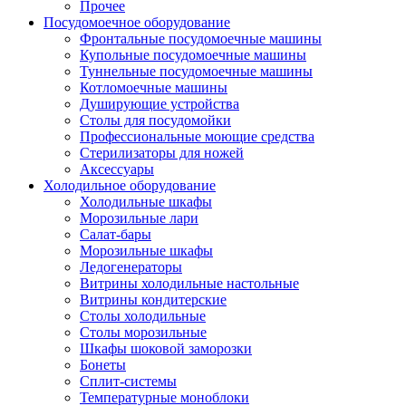
Прочее
Посудомоечное оборудование
Фронтальные посудомоечные машины
Купольные посудомоечные машины
Туннельные посудомоечные машины
Котломоечные машины
Душирующие устройства
Столы для посудомойки
Профессиональные моющие средства
Стерилизаторы для ножей
Аксессуары
Холодильное оборудование
Холодильные шкафы
Морозильные лари
Салат-бары
Морозильные шкафы
Ледогенераторы
Витрины холодильные настольные
Витрины кондитерские
Столы холодильные
Столы морозильные
Шкафы шоковой заморозки
Бонеты
Сплит-системы
Температурные моноблоки