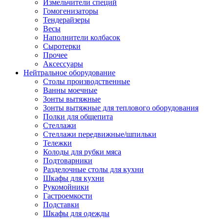
Измельчители специй
Гомогенизаторы
Тендерайзеры
Весы
Наполнители колбасок
Сыротерки
Прочее
Аксессуары
Нейтральное оборудование
Столы производственные
Ванны моечные
Зонты вытяжные
Зонты вытяжные для теплового оборудования
Полки для общепита
Стеллажи
Стеллажи передвижные/шпильки
Тележки
Колоды для рубки мяса
Подтоварники
Разделочные столы для кухни
Шкафы для кухни
Рукомойники
Гастроемкости
Подставки
Шкафы для одежды