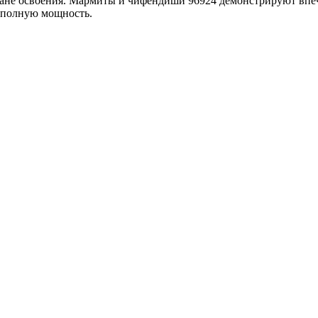
плане освоения. Мармиты и чифендиши 96924 демонстрируют вп
на полную мощность.