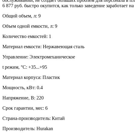
обслуживании, не создает больших проблем для персонала в 
6 877 руб. быстро окупится, как только заведение заработает 
Общий объем, л:
9
Объем одной емкости, л:
9
Количество емкостей:
1
Материал емкости:
Нержавеющая сталь
Управление:
Электромеханическое
t режим, °С:
+35...+95
Материал корпуса:
Пластик
Мощность, кВт:
0.4
Напряжение, В:
220
Срок гарантии, мес:
6
Страна-производитель:
Китай
Производитель:
Hurakan