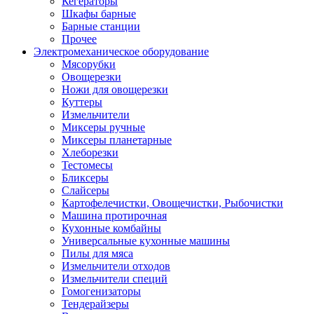
Кегераторы
Шкафы барные
Барные станции
Прочее
Электромеханическое оборудование
Мясорубки
Овощерезки
Ножи для овощерезки
Куттеры
Измельчители
Миксеры ручные
Миксеры планетарные
Хлеборезки
Тестомесы
Бликсеры
Слайсеры
Картофелечистки, Овощечистки, Рыбочистки
Машина протирочная
Кухонные комбайны
Универсальные кухонные машины
Пилы для мяса
Измельчители отходов
Измельчители специй
Гомогенизаторы
Тендерайзеры