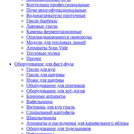
Коптильни профессиональные
Печи многофункциональные
Водонагреватели проточные
Грили барбекю
Лавовые грили
Камеры ферментационные
Опрокидывающиеся сковороды
Модули для тепловых линий
Аппараты Sous Vide
Тепловые полки
Прочее
Оборудование для фаст-фуда
Грили для кур
Грили для шаурмы
Ножи для шаурмы
Оборудование для пончиков
Оборудование для хот-догов
Блинные аппараты
Вафельницы
Витрины для кур гриль
Спиральный картофель
Шашлычницы
Аппараты и расходники для карамельного яблока
Оборудование для трдельников
Чебуречницы