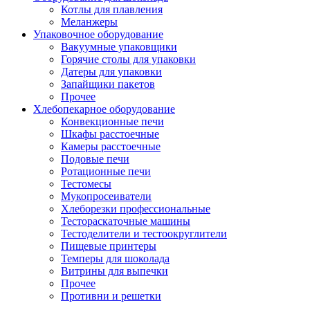
Котлы для плавления
Меланжеры
Упаковочное оборудование
Вакуумные упаковщики
Горячие столы для упаковки
Датеры для упаковки
Запайщики пакетов
Прочее
Хлебопекарное оборудование
Конвекционные печи
Шкафы расстоечные
Камеры расстоечные
Подовые печи
Ротационные печи
Тестомесы
Мукопросеиватели
Хлеборезки профессиональные
Тестораскаточные машины
Тестоделители и тестоокруглители
Пищевые принтеры
Темперы для шоколада
Витрины для выпечки
Прочее
Противни и решетки