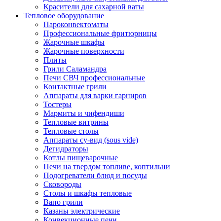
Красители для сахарной ваты
Тепловое оборудование
Пароконвектоматы
Профессиональные фритюрницы
Жарочные шкафы
Жарочные поверхности
Плиты
Грили Саламандра
Печи СВЧ профессиональные
Контактные грили
Аппараты для варки гарниров
Тостеры
Мармиты и чифендиши
Тепловые витрины
Тепловые столы
Аппараты су-вид (sous vide)
Дегидраторы
Котлы пищеварочные
Печи на твердом топливе, коптильни
Подогреватели блюд и посуды
Сковороды
Столы и шкафы тепловые
Вапо грили
Казаны электрические
Конвекционные печи