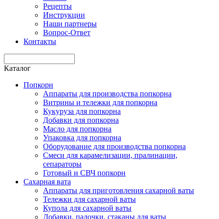
Рецепты
Инструкции
Наши партнеры
Вопрос-Ответ
Контакты
Каталог
Попкорн
Аппараты для производства попкорна
Витрины и тележки для попкорна
Кукуруза для попкорна
Добавки для попкорна
Масло для попкорна
Упаковка для попкорна
Оборудование для производства попкорна
Смеси для карамелизации, пралинации,
сепараторы
Готовый и СВЧ попкорн
Сахарная вата
Аппараты для приготовления сахарной ваты
Тележки для сахарной ваты
Купола для сахарной ваты
Добавки, палочки, стаканы для ваты