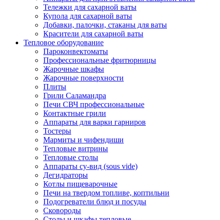
Тележки для сахарной ваты
Купола для сахарной ваты
Добавки, палочки, стаканы для ваты
Красители для сахарной ваты
Тепловое оборудование
Пароконвектоматы
Профессиональные фритюрницы
Жарочные шкафы
Жарочные поверхности
Плиты
Грили Саламандра
Печи СВЧ профессиональные
Контактные грили
Аппараты для варки гарниров
Тостеры
Мармиты и чифендиши
Тепловые витрины
Тепловые столы
Аппараты су-вид (sous vide)
Дегидраторы
Котлы пищеварочные
Печи на твердом топливе, коптильни
Подогреватели блюд и посуды
Сковороды
Столы и шкафы тепловые