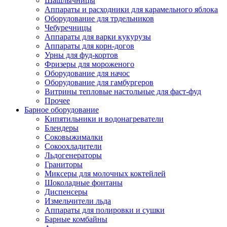
Шашлычницы
Аппараты и расходники для карамельного яблока
Оборудование для трдельников
Чебуречницы
Аппараты для варки кукурузы
Аппараты для корн-догов
Урны для фуд-кортов
Фризеры для мороженого
Оборудование для начос
Оборудование для гамбургеров
Витрины тепловые настольные для фаст-фуд
Прочее
Барное оборудование
Кипятильники и водонагреватели
Блендеры
Соковыжималки
Сокоохладители
Льдогенераторы
Граниторы
Миксеры для молочных коктейлей
Шоколадные фонтаны
Диспенсеры
Измельчители льда
Аппараты для полировки и сушки
Барные комбайны