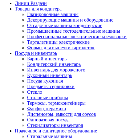
Линии Раздачи
Товары для кондитера
Глазировочные машины
Декорирующие машины и оборудование
Отсадочные машины кондитерские
Промышленные тестоделительные машины
Профессиональные электрические кремоварки
Тарталетницы электрические
Формы для выпечки тарталеток
Посуда и инвентарь
Барный инвентарь
Кондитерский инвентарь
Инвентарь для мороженого
Кухонный инвентарь
Посуда кухонная
Предметы сервировки
Стекло
Столовые приборы
Термосы, термоконтейнеры
Фарфор, керамика
Диспенсеры, емкости для соусов
Одноразовая посуда
Стерилизаторы инвентаря
Прачечное и санитарное оборудование
Стиральные машины