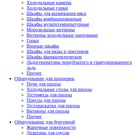
Холодильные камеры
Холодильные горки
Шкафы для вызревания мяса
Шкафы комбинированные
Шкафы мультитемпературные
Морозильные витрины
Витрины холодильные напольные
Горки
Винные шкафы
Шкафы для икры и пресервов
Шкафы фармацевтические
Льдогенераторы чешуйчатого и гранулированного
льда
Прочее
Оборудование для пиццерии
Печи для пиццы
Холодильные столы для пиццы
Тестомесы для пиццы
Прессы для пиццы
Тестораскатки для пиццы
Витрины для пиццы
Прочее
Оборудование для бургерной
Жарочные поверхности
Дозаторы для соусов