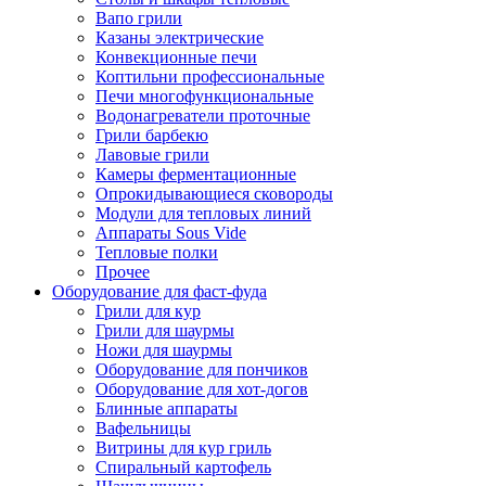
Вапо грили
Казаны электрические
Конвекционные печи
Коптильни профессиональные
Печи многофункциональные
Водонагреватели проточные
Грили барбекю
Лавовые грили
Камеры ферментационные
Опрокидывающиеся сковороды
Модули для тепловых линий
Аппараты Sous Vide
Тепловые полки
Прочее
Оборудование для фаст-фуда
Грили для кур
Грили для шаурмы
Ножи для шаурмы
Оборудование для пончиков
Оборудование для хот-догов
Блинные аппараты
Вафельницы
Витрины для кур гриль
Спиральный картофель