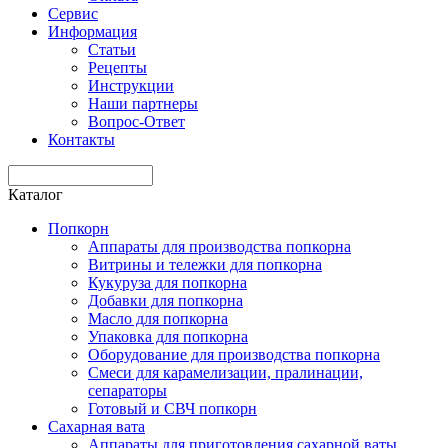
Сервис
Информация
Статьи
Рецепты
Инструкции
Наши партнеры
Вопрос-Ответ
Контакты
Каталог
Попкорн
Аппараты для производства попкорна
Витрины и тележки для попкорна
Кукуруза для попкорна
Добавки для попкорна
Масло для попкорна
Упаковка для попкорна
Оборудование для производства попкорна
Смеси для карамелизации, пралинации,
сепараторы
Готовый и СВЧ попкорн
Сахарная вата
Аппараты для приготовления сахарной ваты