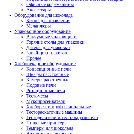
Офисные кофемашины
Аксессуары
Оборудование для шоколада
Котлы для плавления
Меланжеры
Упаковочное оборудование
Вакуумные упаковщики
Горячие столы для упаковки
Датеры для упаковки
Запайщики пакетов
Прочее
Хлебопекарное оборудование
Конвекционные печи
Шкафы расстоечные
Камеры расстоечные
Подовые печи
Ротационные печи
Тестомесы
Мукопросеиватели
Хлеборезки профессиональные
Тестораскаточные машины
Тестоделители и тестоокруглители
Пищевые принтеры
Темперы для шоколада
Витрины для выпечки