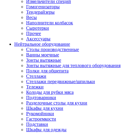
Измельчители специй
Гомогенизаторы
Тендерайзеры
Весы
Наполнители колбасок
Сыротерки
Прочее
Аксессуары
Нейтральное оборудование
Столы производственные
Ванны моечные
Зонты вытяжные
Зонты вытяжные для теплового оборудования
Полки для общепита
Стеллажи
Стеллажи передвижные/шпильки
Тележки
Колоды для рубки мяса
Подтоварники
Разделочные столы для кухни
Шкафы для кухни
Рукомойники
Гастроемкости
Подставки
Шкафы для одежды