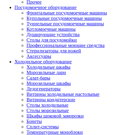
Прочее
Посудомоечное оборудование
Фронтальные посудомоечные машины
Купольные посудомоечные машины
Туннельные посудомоечные машины
Котломоечные машины
Душирующие устройства
Столы для посудомойки
Профессиональные моющие средства
Стерилизаторы для ножей
Аксессуары
Холодильное оборудование
Холодильные шкафы
Морозильные лари
Салат-бары
Морозильные шкафы
Ледогенераторы
Витрины холодильные настольные
Витрины кондитерские
Столы холодильные
Столы морозильные
Шкафы шоковой заморозки
Бонеты
Сплит-системы
Температурные моноблоки