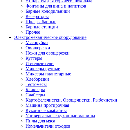
Аппараты для горячего шоколада
Фонтаны для вина и напитков
Барные холодильники
Кегераторы
Шкафы барные
Барные станции
Прочее
Электромеханическое оборудование
Мясорубки
Овощерезки
Ножи для овощерезки
Куттеры
Измельчители
Миксеры ручные
Миксеры планетарные
Хлеборезки
Тестомесы
Бликсеры
Слайсеры
Картофелечистки, Овощечистки, Рыбочистки
Машина протирочная
Кухонные комбайны
Универсальные кухонные машины
Пилы для мяса
Измельчители отходов