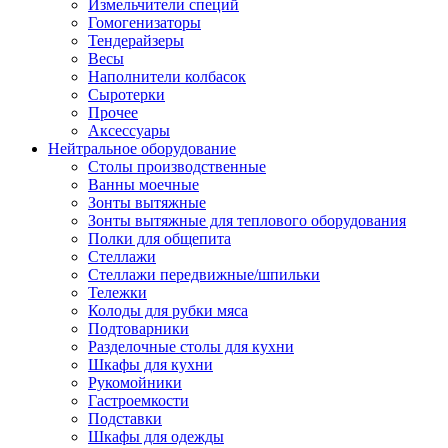
Измельчители специй
Гомогенизаторы
Тендерайзеры
Весы
Наполнители колбасок
Сыротерки
Прочее
Аксессуары
Нейтральное оборудование
Столы производственные
Ванны моечные
Зонты вытяжные
Зонты вытяжные для теплового оборудования
Полки для общепита
Стеллажи
Стеллажи передвижные/шпильки
Тележки
Колоды для рубки мяса
Подтоварники
Разделочные столы для кухни
Шкафы для кухни
Рукомойники
Гастроемкости
Подставки
Шкафы для одежды