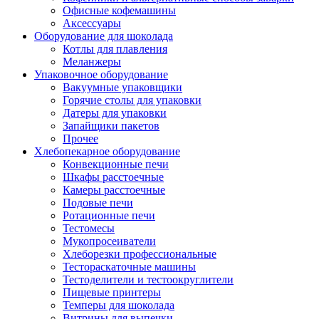
Офисные кофемашины
Аксессуары
Оборудование для шоколада
Котлы для плавления
Меланжеры
Упаковочное оборудование
Вакуумные упаковщики
Горячие столы для упаковки
Датеры для упаковки
Запайщики пакетов
Прочее
Хлебопекарное оборудование
Конвекционные печи
Шкафы расстоечные
Камеры расстоечные
Подовые печи
Ротационные печи
Тестомесы
Мукопросеиватели
Хлеборезки профессиональные
Тестораскаточные машины
Тестоделители и тестоокруглители
Пищевые принтеры
Темперы для шоколада
Витрины для выпечки