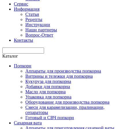
Сервис
Информация
Статьи
Рецепты
Инструкции
Наши партнеры
Вопрос-Ответ
Контакты
Каталог
Попкорн
Аппараты для производства попкорна
Витрины и тележки для попкорна
Кукуруза для попкорна
Добавки для попкорна
Масло для попкорна
Упаковка для попкорна
Оборудование для производства попкорна
Смеси для карамелизации, пралинации,
сепараторы
Готовый и СВЧ попкорн
Сахарная вата
Аппараты для приготовления сахарной ваты