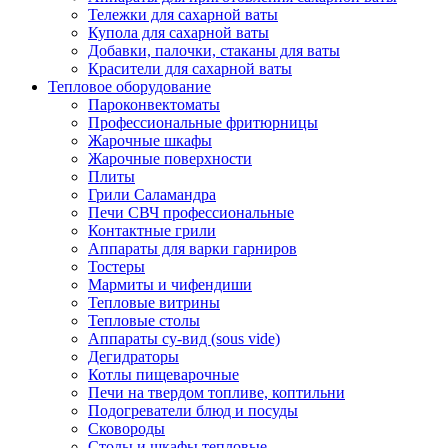
Тележки для сахарной ваты
Купола для сахарной ваты
Добавки, палочки, стаканы для ваты
Красители для сахарной ваты
Тепловое оборудование
Пароконвектоматы
Профессиональные фритюрницы
Жарочные шкафы
Жарочные поверхности
Плиты
Грили Саламандра
Печи СВЧ профессиональные
Контактные грили
Аппараты для варки гарниров
Тостеры
Мармиты и чифендиши
Тепловые витрины
Тепловые столы
Аппараты су-вид (sous vide)
Дегидраторы
Котлы пищеварочные
Печи на твердом топливе, коптильни
Подогреватели блюд и посуды
Сковороды
Столы и шкафы тепловые