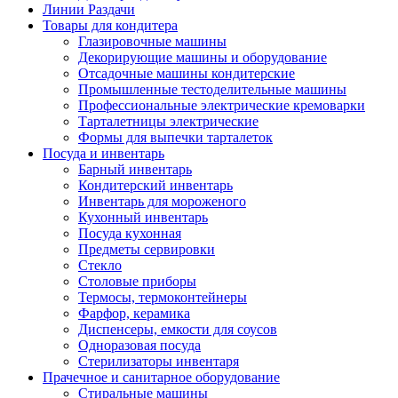
Линии Раздачи
Товары для кондитера
Глазировочные машины
Декорирующие машины и оборудование
Отсадочные машины кондитерские
Промышленные тестоделительные машины
Профессиональные электрические кремоварки
Тарталетницы электрические
Формы для выпечки тарталеток
Посуда и инвентарь
Барный инвентарь
Кондитерский инвентарь
Инвентарь для мороженого
Кухонный инвентарь
Посуда кухонная
Предметы сервировки
Стекло
Столовые приборы
Термосы, термоконтейнеры
Фарфор, керамика
Диспенсеры, емкости для соусов
Одноразовая посуда
Стерилизаторы инвентаря
Прачечное и санитарное оборудование
Стиральные машины