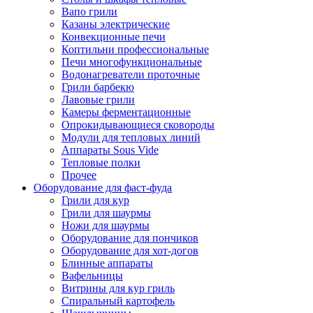
Вапо грили
Казаны электрические
Конвекционные печи
Коптильни профессиональные
Печи многофункциональные
Водонагреватели проточные
Грили барбекю
Лавовые грили
Камеры ферментационные
Опрокидывающиеся сковороды
Модули для тепловых линий
Аппараты Sous Vide
Тепловые полки
Прочее
Оборудование для фаст-фуда
Грили для кур
Грили для шаурмы
Ножи для шаурмы
Оборудование для пончиков
Оборудование для хот-догов
Блинные аппараты
Вафельницы
Витрины для кур гриль
Спиральный картофель