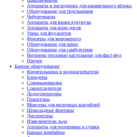
Шашлычницы
Аппараты и расходники для карамельного яблока
Оборудование для трдельников
Чебуречницы
Аппараты для варки кукурузы
Аппараты для корн-догов
Урны для фуд-кортов
Фризеры для мороженого
Оборудование для начос
Оборудование для гамбургеров
Витрины тепловые настольные для фаст-фуд
Прочее
Барное оборудование
Кипятильники и водонагреватели
Блендеры
Соковыжималки
Сокоохладители
Льдогенераторы
Граниторы
Миксеры для молочных коктейлей
Шоколадные фонтаны
Диспенсеры
Измельчители льда
Аппараты для полировки и сушки
Барные комбайны