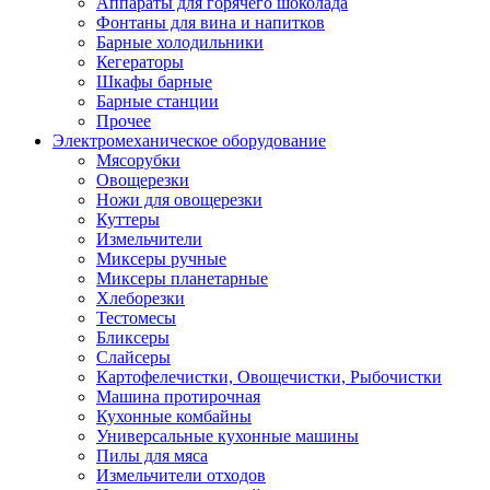
Аппараты для горячего шоколада
Фонтаны для вина и напитков
Барные холодильники
Кегераторы
Шкафы барные
Барные станции
Прочее
Электромеханическое оборудование
Мясорубки
Овощерезки
Ножи для овощерезки
Куттеры
Измельчители
Миксеры ручные
Миксеры планетарные
Хлеборезки
Тестомесы
Бликсеры
Слайсеры
Картофелечистки, Овощечистки, Рыбочистки
Машина протирочная
Кухонные комбайны
Универсальные кухонные машины
Пилы для мяса
Измельчители отходов