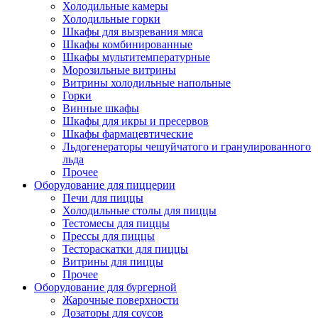
Холодильные камеры
Холодильные горки
Шкафы для вызревания мяса
Шкафы комбинированные
Шкафы мультитемпературные
Морозильные витрины
Витрины холодильные напольные
Горки
Винные шкафы
Шкафы для икры и пресервов
Шкафы фармацевтические
Льдогенераторы чешуйчатого и гранулированного
льда
Прочее
Оборудование для пиццерии
Печи для пиццы
Холодильные столы для пиццы
Тестомесы для пиццы
Прессы для пиццы
Тестораскатки для пиццы
Витрины для пиццы
Прочее
Оборудование для бургерной
Жарочные поверхности
Дозаторы для соусов