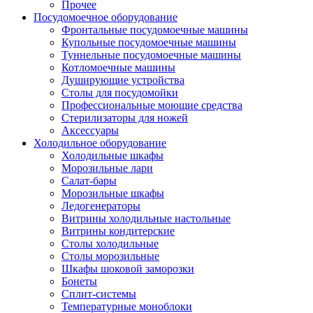
Прочее
Посудомоечное оборудование
Фронтальные посудомоечные машины
Купольные посудомоечные машины
Туннельные посудомоечные машины
Котломоечные машины
Душирующие устройства
Столы для посудомойки
Профессиональные моющие средства
Стерилизаторы для ножей
Аксессуары
Холодильное оборудование
Холодильные шкафы
Морозильные лари
Салат-бары
Морозильные шкафы
Ледогенераторы
Витрины холодильные настольные
Витрины кондитерские
Столы холодильные
Столы морозильные
Шкафы шоковой заморозки
Бонеты
Сплит-системы
Температурные моноблоки