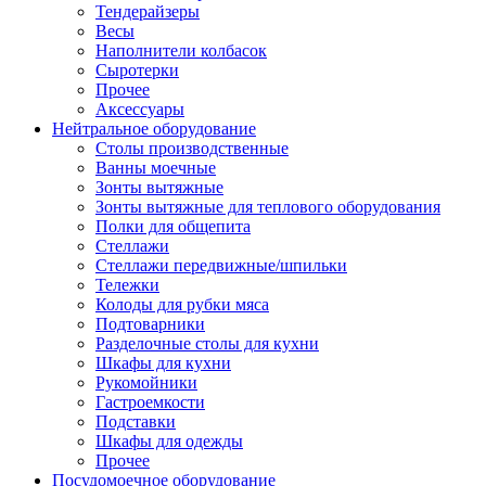
Тендерайзеры
Весы
Наполнители колбасок
Сыротерки
Прочее
Аксессуары
Нейтральное оборудование
Столы производственные
Ванны моечные
Зонты вытяжные
Зонты вытяжные для теплового оборудования
Полки для общепита
Стеллажи
Стеллажи передвижные/шпильки
Тележки
Колоды для рубки мяса
Подтоварники
Разделочные столы для кухни
Шкафы для кухни
Рукомойники
Гастроемкости
Подставки
Шкафы для одежды
Прочее
Посудомоечное оборудование