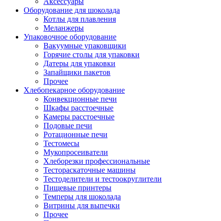
Аксессуары
Оборудование для шоколада
Котлы для плавления
Меланжеры
Упаковочное оборудование
Вакуумные упаковщики
Горячие столы для упаковки
Датеры для упаковки
Запайщики пакетов
Прочее
Хлебопекарное оборудование
Конвекционные печи
Шкафы расстоечные
Камеры расстоечные
Подовые печи
Ротационные печи
Тестомесы
Мукопросеиватели
Хлеборезки профессиональные
Тестораскаточные машины
Тестоделители и тестоокруглители
Пищевые принтеры
Темперы для шоколада
Витрины для выпечки
Прочее