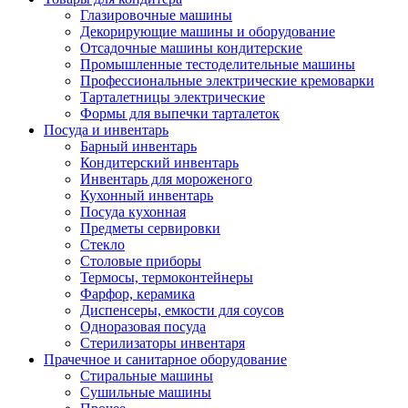
Глазировочные машины
Декорирующие машины и оборудование
Отсадочные машины кондитерские
Промышленные тестоделительные машины
Профессиональные электрические кремоварки
Тарталетницы электрические
Формы для выпечки тарталеток
Посуда и инвентарь
Барный инвентарь
Кондитерский инвентарь
Инвентарь для мороженого
Кухонный инвентарь
Посуда кухонная
Предметы сервировки
Стекло
Столовые приборы
Термосы, термоконтейнеры
Фарфор, керамика
Диспенсеры, емкости для соусов
Одноразовая посуда
Стерилизаторы инвентаря
Прачечное и санитарное оборудование
Стиральные машины
Сушильные машины