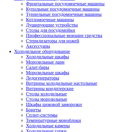
Фронтальные посудомоечные машины
Купольные посудомоечные машины
Туннельные посудомоечные машины
Котломоечные машины
Душирующие устройства
Столы для посудомойки
Профессиональные моющие средства
Стерилизаторы для ножей
Аксессуары
Холодильное оборудование
Холодильные шкафы
Морозильные лари
Салат-бары
Морозильные шкафы
Ледогенераторы
Витрины холодильные настольные
Витрины кондитерские
Столы холодильные
Столы морозильные
Шкафы шоковой заморозки
Бонеты
Сплит-системы
Температурные моноблоки
Холодильные камеры
Холодильные горки