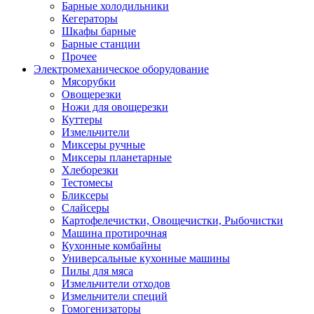
Барные холодильники
Кегераторы
Шкафы барные
Барные станции
Прочее
Электромеханическое оборудование
Мясорубки
Овощерезки
Ножи для овощерезки
Куттеры
Измельчители
Миксеры ручные
Миксеры планетарные
Хлеборезки
Тестомесы
Бликсеры
Слайсеры
Картофелечистки, Овощечистки, Рыбочистки
Машина протирочная
Кухонные комбайны
Универсальные кухонные машины
Пилы для мяса
Измельчители отходов
Измельчители специй
Гомогенизаторы