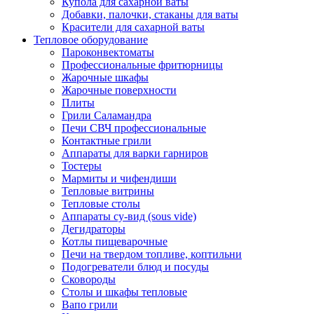
Купола для сахарной ваты
Добавки, палочки, стаканы для ваты
Красители для сахарной ваты
Тепловое оборудование
Пароконвектоматы
Профессиональные фритюрницы
Жарочные шкафы
Жарочные поверхности
Плиты
Грили Саламандра
Печи СВЧ профессиональные
Контактные грили
Аппараты для варки гарниров
Тостеры
Мармиты и чифендиши
Тепловые витрины
Тепловые столы
Аппараты су-вид (sous vide)
Дегидраторы
Котлы пищеварочные
Печи на твердом топливе, коптильни
Подогреватели блюд и посуды
Сковороды
Столы и шкафы тепловые
Вапо грили