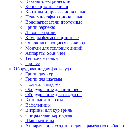
Казаны электрические
Конвекционные печи
Коптильни профессиональные
Печи многофункциональные
Водонагреватели проточные
Грили барбекю
Лавовые грили
Камеры ферментационные
Опрокидывающиеся сковороды
Модули для тепловых линий
Аппараты Sous Vide
Тепловые полки
Прочее
Оборудование для фаст-фуда
Грили для кур
Грили для шаурмы
Ножи для шаурмы
Оборудование для пончиков
Оборудование для хот-догов
Блинные аппараты
Вафельницы
Витрины для кур гриль
Спиральный картофель
Шашлычницы
Аппараты и расходники для карамельного яблока