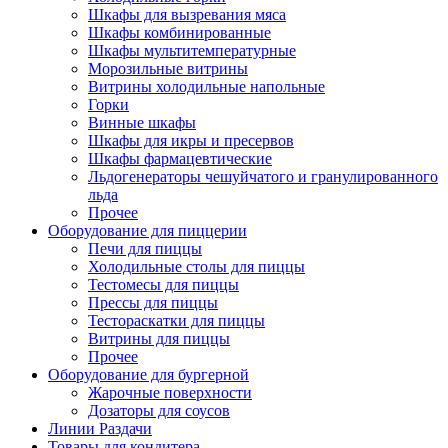
Шкафы для вызревания мяса
Шкафы комбинированные
Шкафы мультитемпературные
Морозильные витрины
Витрины холодильные напольные
Горки
Винные шкафы
Шкафы для икры и пресервов
Шкафы фармацевтические
Льдогенераторы чешуйчатого и гранулированного
льда
Прочее
Оборудование для пиццерии
Печи для пиццы
Холодильные столы для пиццы
Тестомесы для пиццы
Прессы для пиццы
Тестораскатки для пиццы
Витрины для пиццы
Прочее
Оборудование для бургерной
Жарочные поверхности
Дозаторы для соусов
Линии Раздачи
Товары для кондитера