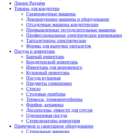
Линии Раздачи
Товары для кондитера
Глазировочные машины
Декорирующие машины и оборудование
Отсадочные машины кондитерские
Промышленные тестоделительные машины
Профессиональные электрические кремоварки
Тарталетницы электрические
Формы для выпечки тарталеток
Посуда и инвентарь
Барный инвентарь
Кондитерский инвентарь
Инвентарь для мороженого
Кухонный инвентарь
Посуда кухонная
Предметы сервировки
Стекло
Столовые приборы
Термосы, термоконтейнеры
Фарфор, керамика
Диспенсеры, емкости для соусов
Одноразовая посуда
Стерилизаторы инвентаря
Прачечное и санитарное оборудование
Стиральные машины