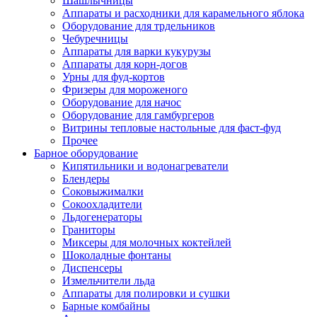
Шашлычницы
Аппараты и расходники для карамельного яблока
Оборудование для трдельников
Чебуречницы
Аппараты для варки кукурузы
Аппараты для корн-догов
Урны для фуд-кортов
Фризеры для мороженого
Оборудование для начос
Оборудование для гамбургеров
Витрины тепловые настольные для фаст-фуд
Прочее
Барное оборудование
Кипятильники и водонагреватели
Блендеры
Соковыжималки
Сокоохладители
Льдогенераторы
Граниторы
Миксеры для молочных коктейлей
Шоколадные фонтаны
Диспенсеры
Измельчители льда
Аппараты для полировки и сушки
Барные комбайны