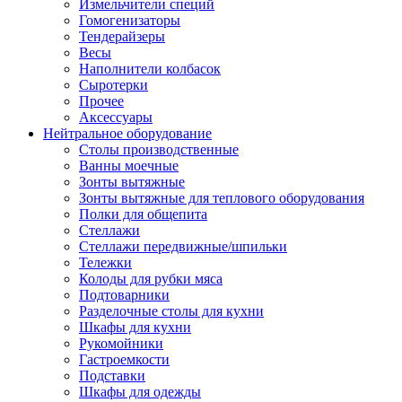
Измельчители специй
Гомогенизаторы
Тендерайзеры
Весы
Наполнители колбасок
Сыротерки
Прочее
Аксессуары
Нейтральное оборудование
Столы производственные
Ванны моечные
Зонты вытяжные
Зонты вытяжные для теплового оборудования
Полки для общепита
Стеллажи
Стеллажи передвижные/шпильки
Тележки
Колоды для рубки мяса
Подтоварники
Разделочные столы для кухни
Шкафы для кухни
Рукомойники
Гастроемкости
Подставки
Шкафы для одежды