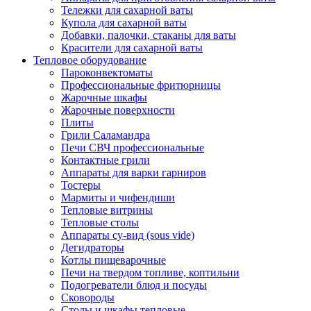
Тележки для сахарной ваты
Купола для сахарной ваты
Добавки, палочки, стаканы для ваты
Красители для сахарной ваты
Тепловое оборудование
Пароконвектоматы
Профессиональные фритюрницы
Жарочные шкафы
Жарочные поверхности
Плиты
Грили Саламандра
Печи СВЧ профессиональные
Контактные грили
Аппараты для варки гарниров
Тостеры
Мармиты и чифендиши
Тепловые витрины
Тепловые столы
Аппараты су-вид (sous vide)
Дегидраторы
Котлы пищеварочные
Печи на твердом топливе, коптильни
Подогреватели блюд и посуды
Сковороды
Столы и шкафы тепловые