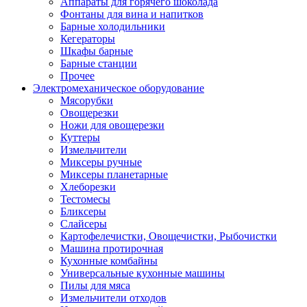
Аппараты для горячего шоколада
Фонтаны для вина и напитков
Барные холодильники
Кегераторы
Шкафы барные
Барные станции
Прочее
Электромеханическое оборудование
Мясорубки
Овощерезки
Ножи для овощерезки
Куттеры
Измельчители
Миксеры ручные
Миксеры планетарные
Хлеборезки
Тестомесы
Бликсеры
Слайсеры
Картофелечистки, Овощечистки, Рыбочистки
Машина протирочная
Кухонные комбайны
Универсальные кухонные машины
Пилы для мяса
Измельчители отходов