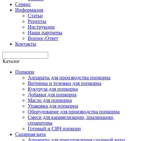
Сервис
Информация
Статьи
Рецепты
Инструкции
Наши партнеры
Вопрос-Ответ
Контакты
Каталог
Попкорн
Аппараты для производства попкорна
Витрины и тележки для попкорна
Кукуруза для попкорна
Добавки для попкорна
Масло для попкорна
Упаковка для попкорна
Оборудование для производства попкорна
Смеси для карамелизации, пралинации,
сепараторы
Готовый и СВЧ попкорн
Сахарная вата
Аппараты для приготовления сахарной ваты