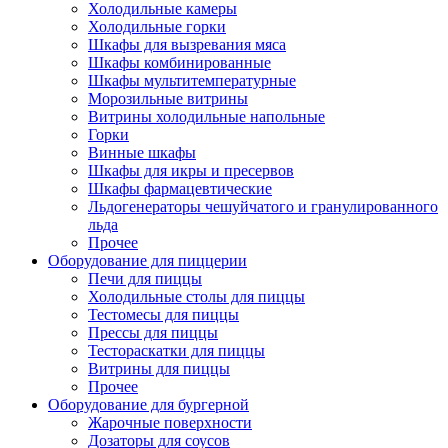
Холодильные камеры
Холодильные горки
Шкафы для вызревания мяса
Шкафы комбинированные
Шкафы мультитемпературные
Морозильные витрины
Витрины холодильные напольные
Горки
Винные шкафы
Шкафы для икры и пресервов
Шкафы фармацевтические
Льдогенераторы чешуйчатого и гранулированного
льда
Прочее
Оборудование для пиццерии
Печи для пиццы
Холодильные столы для пиццы
Тестомесы для пиццы
Прессы для пиццы
Тестораскатки для пиццы
Витрины для пиццы
Прочее
Оборудование для бургерной
Жарочные поверхности
Дозаторы для соусов