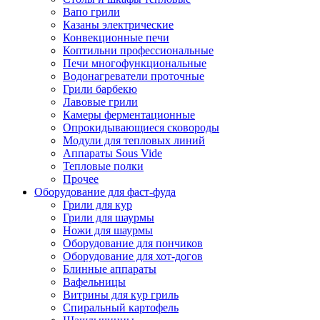
Вапо грили
Казаны электрические
Конвекционные печи
Коптильни профессиональные
Печи многофункциональные
Водонагреватели проточные
Грили барбекю
Лавовые грили
Камеры ферментационные
Опрокидывающиеся сковороды
Модули для тепловых линий
Аппараты Sous Vide
Тепловые полки
Прочее
Оборудование для фаст-фуда
Грили для кур
Грили для шаурмы
Ножи для шаурмы
Оборудование для пончиков
Оборудование для хот-догов
Блинные аппараты
Вафельницы
Витрины для кур гриль
Спиральный картофель