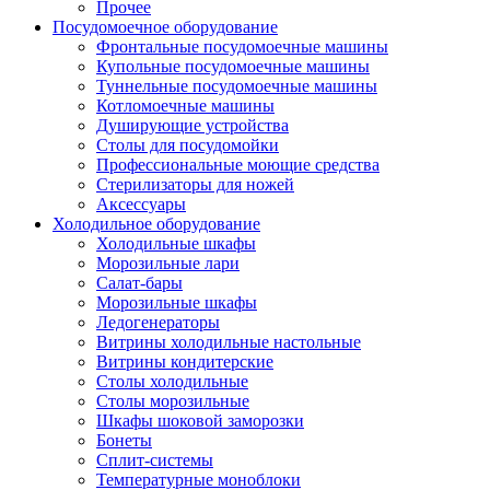
Прочее
Посудомоечное оборудование
Фронтальные посудомоечные машины
Купольные посудомоечные машины
Туннельные посудомоечные машины
Котломоечные машины
Душирующие устройства
Столы для посудомойки
Профессиональные моющие средства
Стерилизаторы для ножей
Аксессуары
Холодильное оборудование
Холодильные шкафы
Морозильные лари
Салат-бары
Морозильные шкафы
Ледогенераторы
Витрины холодильные настольные
Витрины кондитерские
Столы холодильные
Столы морозильные
Шкафы шоковой заморозки
Бонеты
Сплит-системы
Температурные моноблоки