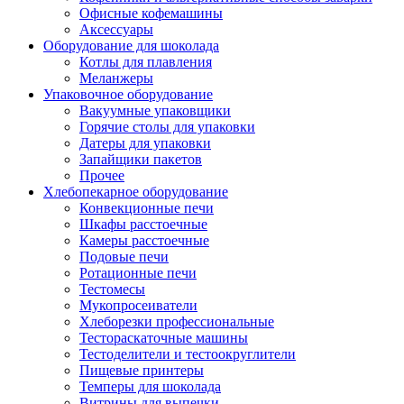
Офисные кофемашины
Аксессуары
Оборудование для шоколада
Котлы для плавления
Меланжеры
Упаковочное оборудование
Вакуумные упаковщики
Горячие столы для упаковки
Датеры для упаковки
Запайщики пакетов
Прочее
Хлебопекарное оборудование
Конвекционные печи
Шкафы расстоечные
Камеры расстоечные
Подовые печи
Ротационные печи
Тестомесы
Мукопросеиватели
Хлеборезки профессиональные
Тестораскаточные машины
Тестоделители и тестоокруглители
Пищевые принтеры
Темперы для шоколада
Витрины для выпечки