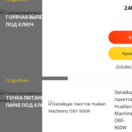
24
ГОРЯЧАЯ ВЫПЕЧКА
ПОД КЛЮЧ
В
Купи
Добавит
Подробнее
Запай
ТОЧКА ПИТАНИЯ В
пакето
ПАРКЕ ПОД КЛЮЧ
Hualian
Machin
DBF-
900W