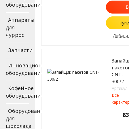
оборудование
В
Аппараты
Купи
для
чуррос
Добавит
Запчасти
Запай
Инновационное
пакето
оборудование
CNT-
300/2
Кофейное
Артикул:
оборудование
Все
характе
Оборудование
8
для
шоколада