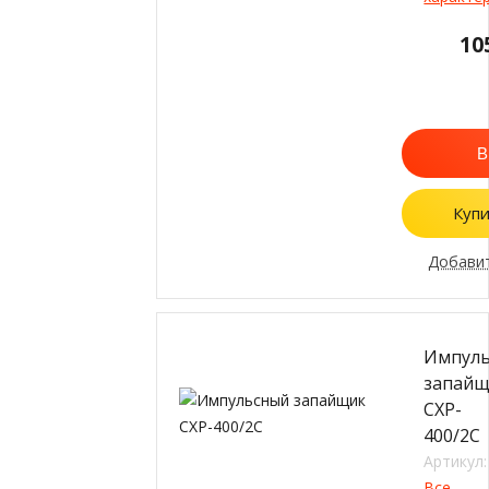
10
В
Купи
Добавит
Импул
запай
CXP-
400/2C
Артикул:
Все