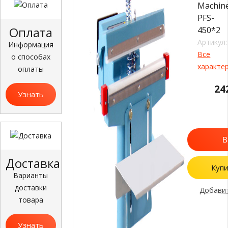
Machin
PFS-
Оплата
450*2
Артикул:
Информация
Все
о способах
характе
оплаты
24
Узнать
больше
В
Доставка
Купи
Варианты
доставки
Добавит
товара
Узнать