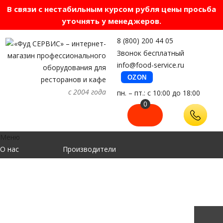
В связи с нестабильным курсом рубля цены просьба
уточнять у менеджеров.
8 (800) 200 44 05
Звонок бесплатный
info@food-service.ru
OZON
с 2004 года
пн. – пт.: с 10:00 до 18:00
0
Меню
О нас
Производители
Готовые решения
Доставка/Оплата
Сервис
Информация
Контакты