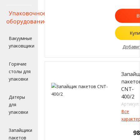
Упаковочное
В
оборудование
Купи
Вакуумные
упаковщики
Добавит
Горячие
столы для
Запай
упаковки
пакето
CNT-
400/2
Датеры
Артикул:
для
Все
упаковки
характе
Запайщики
9
пакетов