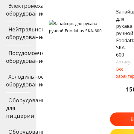
Электромеханическое
Запай
оборудование
для
рукава
Нейтральное
ручной
оборудование
Foodatl
SKA-
Посудомоечное
600
оборудование
Артикул:
Все
Холодильное
характе
оборудование
15
Оборудование
для
пиццерии
В
Оборудование