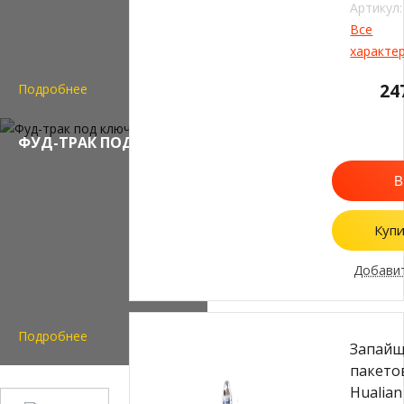
Артикул:
Все
характе
24
Подробнее
ФУД-ТРАК ПОД КЛЮЧ
В
Купи
Добавит
Подробнее
Запай
пакето
Hualian