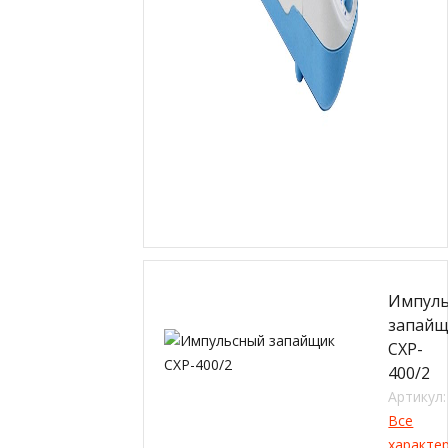
Импул
запай
CXP-
400/2
Артикул:
Все
характе