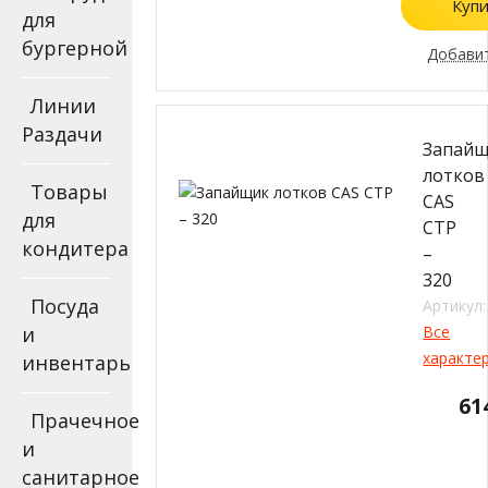
Купи
для
бургерной
Добавит
Линии
Раздачи
Запай
лотков
Товары
CAS
для
CTP
кондитера
–
320
Посуда
Артикул:
и
Все
характе
инвентарь
61
Прачечное
и
санитарное