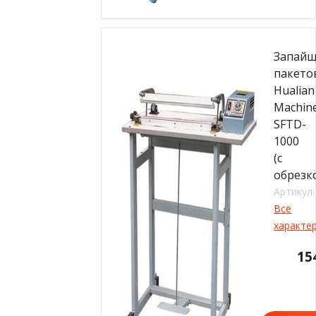
Запай
пакето
Hualian
Machin
SFTD-
1000
(с
обрезк
Артикул:
Все
характе
15