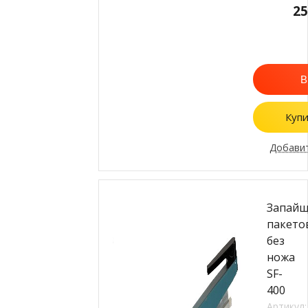
2
В
Купи
Добавит
Запай
пакето
без
ножа
SF-
400
Артикул: