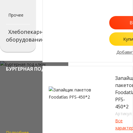
Прочее
В
Хлебопекарное
оборудование
Купи
Добавит
БУРГЕРНАЯ ПОД КЛЮЧ
Запай
пакето
Foodatl
PFS-
450*2
Артикул:
Все
характе
Подробнее