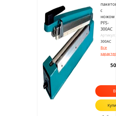
пакето
с
ножом
PFS-
300AC
Артикул:
300AC
Все
характе
5
В
Купи