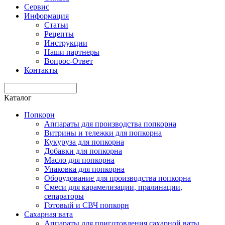
Сервис
Информация
Статьи
Рецепты
Инструкции
Наши партнеры
Вопрос-Ответ
Контакты
Каталог
Попкорн
Аппараты для производства попкорна
Витрины и тележки для попкорна
Кукуруза для попкорна
Добавки для попкорна
Масло для попкорна
Упаковка для попкорна
Оборудование для производства попкорна
Смеси для карамелизации, пралинации,
сепараторы
Готовый и СВЧ попкорн
Сахарная вата
Аппараты для приготовления сахарной ваты