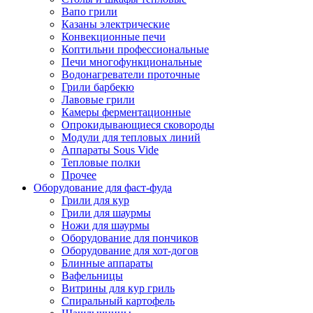
Вапо грили
Казаны электрические
Конвекционные печи
Коптильни профессиональные
Печи многофункциональные
Водонагреватели проточные
Грили барбекю
Лавовые грили
Камеры ферментационные
Опрокидывающиеся сковороды
Модули для тепловых линий
Аппараты Sous Vide
Тепловые полки
Прочее
Оборудование для фаст-фуда
Грили для кур
Грили для шаурмы
Ножи для шаурмы
Оборудование для пончиков
Оборудование для хот-догов
Блинные аппараты
Вафельницы
Витрины для кур гриль
Спиральный картофель