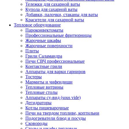
Тележки для сахарной ваты
Купола для сахарной ваты
Добавки, палочки, стаканы для ваты
Красители для сахарной ваты
Тепловое оборудование
Пароконвектоматы
Профессиональные фритюрницы
Жарочные шкафы
Жарочные поверхности
Плиты
Грили Саламандра
Печи СВЧ профессиональные
Контактные грили
Аппараты для варки гарниров
Тостеры
Мармиты и чифендиши
Тепловые витрины
Тепловые столы
Аппараты су-вид (sous vide)
Дегидраторы
Котлы пищеварочные
Печи на твердом топливе, коптильни
Подогреватели блюд и посуды
Сковороды
Столы и шкафы тепловые