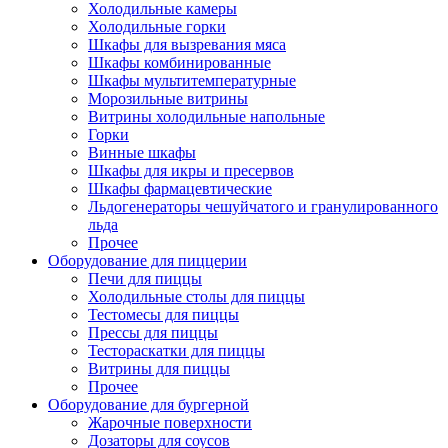
Холодильные камеры
Холодильные горки
Шкафы для вызревания мяса
Шкафы комбинированные
Шкафы мультитемпературные
Морозильные витрины
Витрины холодильные напольные
Горки
Винные шкафы
Шкафы для икры и пресервов
Шкафы фармацевтические
Льдогенераторы чешуйчатого и гранулированного
льда
Прочее
Оборудование для пиццерии
Печи для пиццы
Холодильные столы для пиццы
Тестомесы для пиццы
Прессы для пиццы
Тестораскатки для пиццы
Витрины для пиццы
Прочее
Оборудование для бургерной
Жарочные поверхности
Дозаторы для соусов