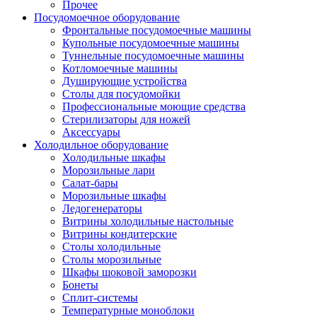
Прочее
Посудомоечное оборудование
Фронтальные посудомоечные машины
Купольные посудомоечные машины
Туннельные посудомоечные машины
Котломоечные машины
Душирующие устройства
Столы для посудомойки
Профессиональные моющие средства
Стерилизаторы для ножей
Аксессуары
Холодильное оборудование
Холодильные шкафы
Морозильные лари
Салат-бары
Морозильные шкафы
Ледогенераторы
Витрины холодильные настольные
Витрины кондитерские
Столы холодильные
Столы морозильные
Шкафы шоковой заморозки
Бонеты
Сплит-системы
Температурные моноблоки