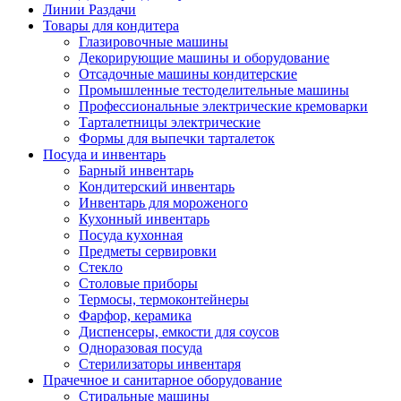
Линии Раздачи
Товары для кондитера
Глазировочные машины
Декорирующие машины и оборудование
Отсадочные машины кондитерские
Промышленные тестоделительные машины
Профессиональные электрические кремоварки
Тарталетницы электрические
Формы для выпечки тарталеток
Посуда и инвентарь
Барный инвентарь
Кондитерский инвентарь
Инвентарь для мороженого
Кухонный инвентарь
Посуда кухонная
Предметы сервировки
Стекло
Столовые приборы
Термосы, термоконтейнеры
Фарфор, керамика
Диспенсеры, емкости для соусов
Одноразовая посуда
Стерилизаторы инвентаря
Прачечное и санитарное оборудование
Стиральные машины