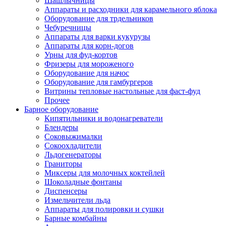
Шашлычницы
Аппараты и расходники для карамельного яблока
Оборудование для трдельников
Чебуречницы
Аппараты для варки кукурузы
Аппараты для корн-догов
Урны для фуд-кортов
Фризеры для мороженого
Оборудование для начос
Оборудование для гамбургеров
Витрины тепловые настольные для фаст-фуд
Прочее
Барное оборудование
Кипятильники и водонагреватели
Блендеры
Соковыжималки
Сокоохладители
Льдогенераторы
Граниторы
Миксеры для молочных коктейлей
Шоколадные фонтаны
Диспенсеры
Измельчители льда
Аппараты для полировки и сушки
Барные комбайны