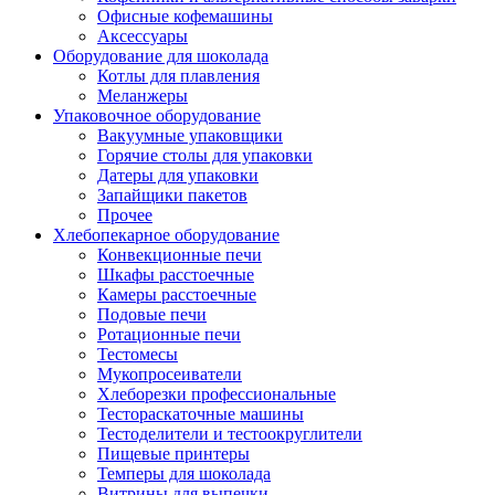
Офисные кофемашины
Аксессуары
Оборудование для шоколада
Котлы для плавления
Меланжеры
Упаковочное оборудование
Вакуумные упаковщики
Горячие столы для упаковки
Датеры для упаковки
Запайщики пакетов
Прочее
Хлебопекарное оборудование
Конвекционные печи
Шкафы расстоечные
Камеры расстоечные
Подовые печи
Ротационные печи
Тестомесы
Мукопросеиватели
Хлеборезки профессиональные
Тестораскаточные машины
Тестоделители и тестоокруглители
Пищевые принтеры
Темперы для шоколада
Витрины для выпечки