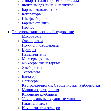
Аппараты для горячего шоколада
Фонтаны для вина и напитков
Барные холодильники
Кегераторы
Шкафы барные
Барные станции
Прочее
Электромеханическое оборудование
Мясорубки
Овощерезки
Ножи для овощерезки
Куттеры
Измельчители
Миксеры ручные
Миксеры планетарные
Хлеборезки
Тестомесы
Бликсеры
Слайсеры
Картофелечистки, Овощечистки, Рыбочистки
Машина протирочная
Кухонные комбайны
Универсальные кухонные машины
Пилы для мяса
Измельчители отходов