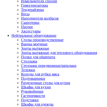
Измельчители специй
Гомогенизаторы
Тендерайзеры
Весы
Наполнители колбасок
Сыротерки
Прочее
Аксессуары
Нейтральное оборудование
Столы производственные
Ванны моечные
Зонты вытяжные
Зонты вытяжные для теплового оборудования
Полки для общепита
Стеллажи
Стеллажи передвижные/шпильки
Тележки
Колоды для рубки мяса
Подтоварники
Разделочные столы для кухни
Шкафы для кухни
Рукомойники
Гастроемкости
Подставки
Шкафы для одежды