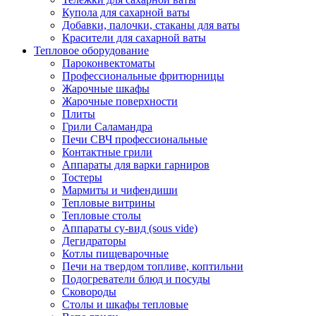
Купола для сахарной ваты
Добавки, палочки, стаканы для ваты
Красители для сахарной ваты
Тепловое оборудование
Пароконвектоматы
Профессиональные фритюрницы
Жарочные шкафы
Жарочные поверхности
Плиты
Грили Саламандра
Печи СВЧ профессиональные
Контактные грили
Аппараты для варки гарниров
Тостеры
Мармиты и чифендиши
Тепловые витрины
Тепловые столы
Аппараты су-вид (sous vide)
Дегидраторы
Котлы пищеварочные
Печи на твердом топливе, коптильни
Подогреватели блюд и посуды
Сковороды
Столы и шкафы тепловые