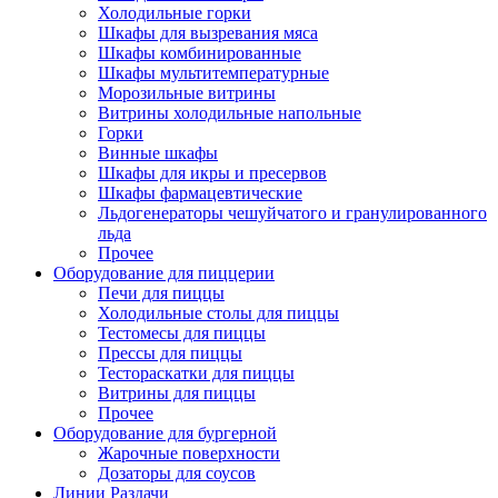
Холодильные горки
Шкафы для вызревания мяса
Шкафы комбинированные
Шкафы мультитемпературные
Морозильные витрины
Витрины холодильные напольные
Горки
Винные шкафы
Шкафы для икры и пресервов
Шкафы фармацевтические
Льдогенераторы чешуйчатого и гранулированного
льда
Прочее
Оборудование для пиццерии
Печи для пиццы
Холодильные столы для пиццы
Тестомесы для пиццы
Прессы для пиццы
Тестораскатки для пиццы
Витрины для пиццы
Прочее
Оборудование для бургерной
Жарочные поверхности
Дозаторы для соусов
Линии Раздачи