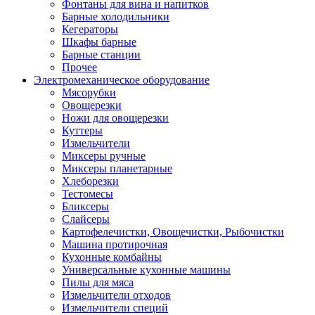
Фонтаны для вина и напитков
Барные холодильники
Кегераторы
Шкафы барные
Барные станции
Прочее
Электромеханическое оборудование
Мясорубки
Овощерезки
Ножи для овощерезки
Куттеры
Измельчители
Миксеры ручные
Миксеры планетарные
Хлеборезки
Тестомесы
Бликсеры
Слайсеры
Картофелечистки, Овощечистки, Рыбочистки
Машина протирочная
Кухонные комбайны
Универсальные кухонные машины
Пилы для мяса
Измельчители отходов
Измельчители специй