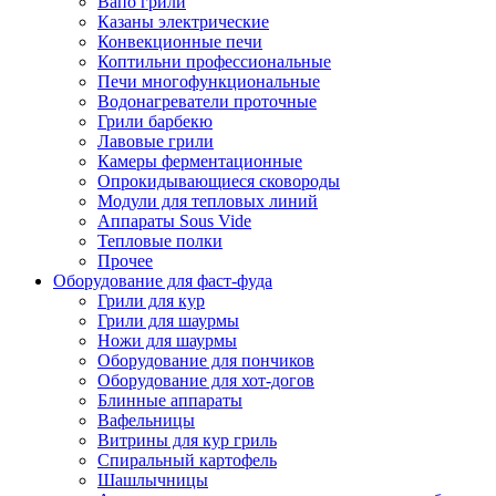
Вапо грили
Казаны электрические
Конвекционные печи
Коптильни профессиональные
Печи многофункциональные
Водонагреватели проточные
Грили барбекю
Лавовые грили
Камеры ферментационные
Опрокидывающиеся сковороды
Модули для тепловых линий
Аппараты Sous Vide
Тепловые полки
Прочее
Оборудование для фаст-фуда
Грили для кур
Грили для шаурмы
Ножи для шаурмы
Оборудование для пончиков
Оборудование для хот-догов
Блинные аппараты
Вафельницы
Витрины для кур гриль
Спиральный картофель
Шашлычницы