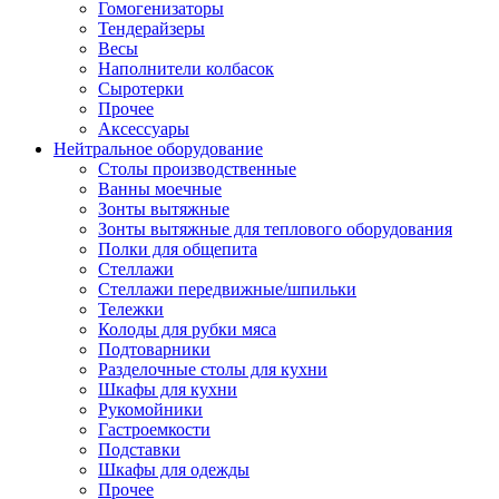
Гомогенизаторы
Тендерайзеры
Весы
Наполнители колбасок
Сыротерки
Прочее
Аксессуары
Нейтральное оборудование
Столы производственные
Ванны моечные
Зонты вытяжные
Зонты вытяжные для теплового оборудования
Полки для общепита
Стеллажи
Стеллажи передвижные/шпильки
Тележки
Колоды для рубки мяса
Подтоварники
Разделочные столы для кухни
Шкафы для кухни
Рукомойники
Гастроемкости
Подставки
Шкафы для одежды
Прочее