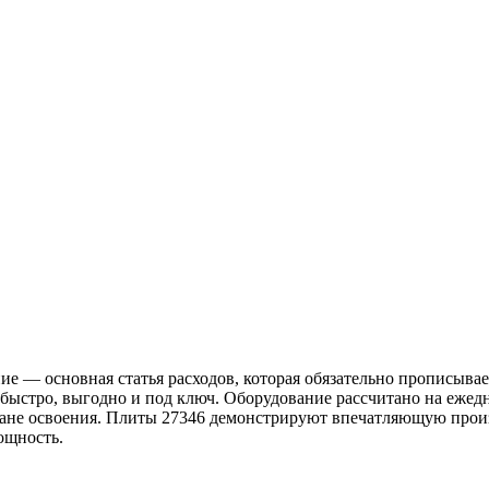
е — основная статья расходов, которая обязательно прописыва
го быстро, выгодно и под ключ. Оборудование рассчитано на еж
лане освоения. Плиты 27346 демонстрируют впечатляющую произ
ощность.