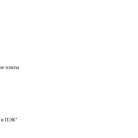
кие плиты
и и ПЭК"