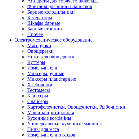
Аппараты для горячего шоколада
Фонтаны для вина и напитков
Барные холодильники
Кегераторы
Шкафы барные
Барные станции
Прочее
Электромеханическое оборудование
Мясорубки
Овощерезки
Ножи для овощерезки
Куттеры
Измельчители
Миксеры ручные
Миксеры планетарные
Хлеборезки
Тестомесы
Бликсеры
Слайсеры
Картофелечистки, Овощечистки, Рыбочистки
Машина протирочная
Кухонные комбайны
Универсальные кухонные машины
Пилы для мяса
Измельчители отходов