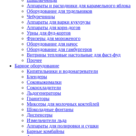
Шашлычницы
Аппараты и расходники для карамельного яблока
Оборудование для трдельников
Чебуречницы
Аппараты для варки кукурузы
Аппараты для корн-догов
Урны для фуд-кортов
Фризеры для мороженого
Оборудование для начос
Оборудование для гамбургеров
Витрины тепловые настольные для фаст-фуд
Прочее
Барное оборудование
Кипятильники и водонагреватели
Блендеры
Соковыжималки
Сокоохладители
Льдогенераторы
Граниторы
Миксеры для молочных коктейлей
Шоколадные фонтаны
Диспенсеры
Измельчители льда
Аппараты для полировки и сушки
Барные комбайны