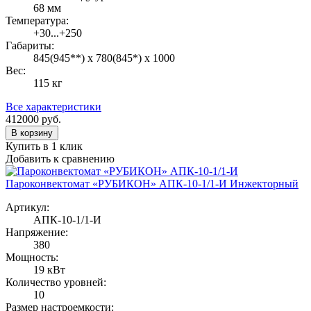
68 мм
Температура:
+30...+250
Габариты:
845(945**) х 780(845*) х 1000
Вес:
115 кг
Все характеристики
412000
руб.
В корзину
Купить в 1 клик
Добавить к сравнению
Пароконвектомат «РУБИКОН» АПК-10-1/1-И Инжекторный
Артикул:
АПК-10-1/1-И
Напряжение:
380
Мощность:
19 кВт
Количество уровней:
10
Размер настроемкости: