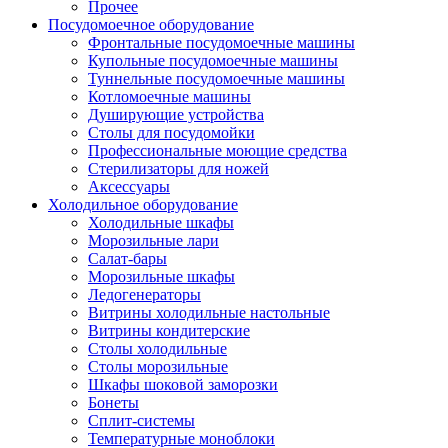
Прочее
Посудомоечное оборудование
Фронтальные посудомоечные машины
Купольные посудомоечные машины
Туннельные посудомоечные машины
Котломоечные машины
Душирующие устройства
Столы для посудомойки
Профессиональные моющие средства
Стерилизаторы для ножей
Аксессуары
Холодильное оборудование
Холодильные шкафы
Морозильные лари
Салат-бары
Морозильные шкафы
Ледогенераторы
Витрины холодильные настольные
Витрины кондитерские
Столы холодильные
Столы морозильные
Шкафы шоковой заморозки
Бонеты
Сплит-системы
Температурные моноблоки