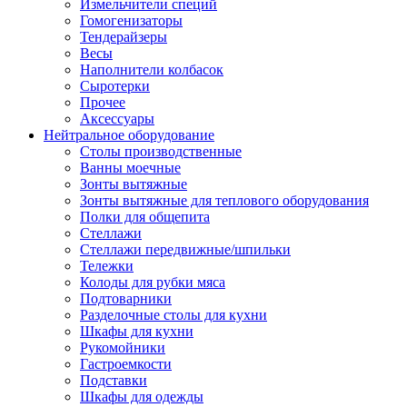
Измельчители специй
Гомогенизаторы
Тендерайзеры
Весы
Наполнители колбасок
Сыротерки
Прочее
Аксессуары
Нейтральное оборудование
Столы производственные
Ванны моечные
Зонты вытяжные
Зонты вытяжные для теплового оборудования
Полки для общепита
Стеллажи
Стеллажи передвижные/шпильки
Тележки
Колоды для рубки мяса
Подтоварники
Разделочные столы для кухни
Шкафы для кухни
Рукомойники
Гастроемкости
Подставки
Шкафы для одежды