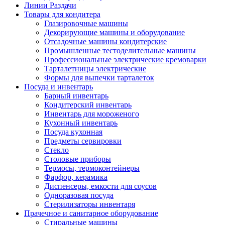
Линии Раздачи
Товары для кондитера
Глазировочные машины
Декорирующие машины и оборудование
Отсадочные машины кондитерские
Промышленные тестоделительные машины
Профессиональные электрические кремоварки
Тарталетницы электрические
Формы для выпечки тарталеток
Посуда и инвентарь
Барный инвентарь
Кондитерский инвентарь
Инвентарь для мороженого
Кухонный инвентарь
Посуда кухонная
Предметы сервировки
Стекло
Столовые приборы
Термосы, термоконтейнеры
Фарфор, керамика
Диспенсеры, емкости для соусов
Одноразовая посуда
Стерилизаторы инвентаря
Прачечное и санитарное оборудование
Стиральные машины