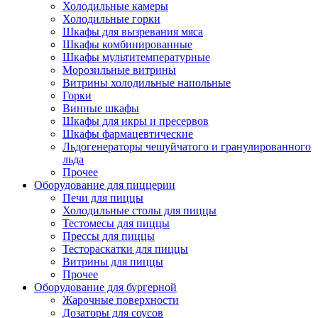
Холодильные камеры
Холодильные горки
Шкафы для вызревания мяса
Шкафы комбинированные
Шкафы мультитемпературные
Морозильные витрины
Витрины холодильные напольные
Горки
Винные шкафы
Шкафы для икры и пресервов
Шкафы фармацевтические
Льдогенераторы чешуйчатого и гранулированного
льда
Прочее
Оборудование для пиццерии
Печи для пиццы
Холодильные столы для пиццы
Тестомесы для пиццы
Прессы для пиццы
Тестораскатки для пиццы
Витрины для пиццы
Прочее
Оборудование для бургерной
Жарочные поверхности
Дозаторы для соусов