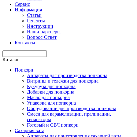
Сервис
Информация
Статьи
Рецепты
Инструкции
Наши партнеры
Вопрос-Ответ
Контакты
Каталог
Попкорн
Аппараты для производства попкорна
Витрины и тележки для попкорна
Кукуруза для попкорна
Добавки для попкорна
Масло для попкорна
Упаковка для попкорна
Оборудование для производства попкорна
Смеси для карамелизации, пралинации,
сепараторы
Готовый и СВЧ попкорн
Сахарная вата
Аппараты для приготовления сахарной ваты