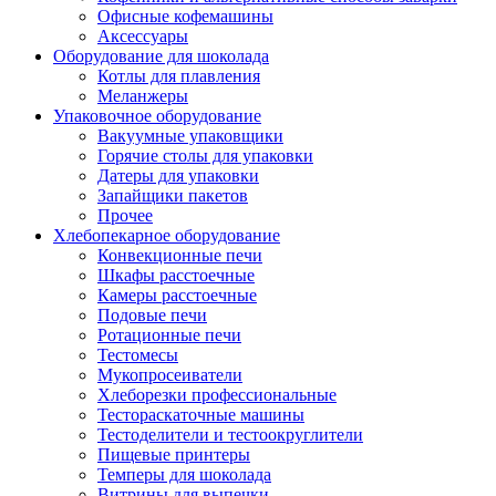
Офисные кофемашины
Аксессуары
Оборудование для шоколада
Котлы для плавления
Меланжеры
Упаковочное оборудование
Вакуумные упаковщики
Горячие столы для упаковки
Датеры для упаковки
Запайщики пакетов
Прочее
Хлебопекарное оборудование
Конвекционные печи
Шкафы расстоечные
Камеры расстоечные
Подовые печи
Ротационные печи
Тестомесы
Мукопросеиватели
Хлеборезки профессиональные
Тестораскаточные машины
Тестоделители и тестоокруглители
Пищевые принтеры
Темперы для шоколада
Витрины для выпечки