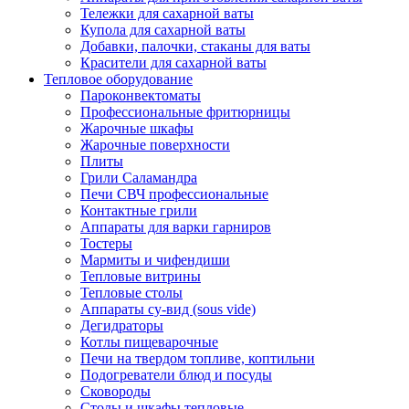
Тележки для сахарной ваты
Купола для сахарной ваты
Добавки, палочки, стаканы для ваты
Красители для сахарной ваты
Тепловое оборудование
Пароконвектоматы
Профессиональные фритюрницы
Жарочные шкафы
Жарочные поверхности
Плиты
Грили Саламандра
Печи СВЧ профессиональные
Контактные грили
Аппараты для варки гарниров
Тостеры
Мармиты и чифендиши
Тепловые витрины
Тепловые столы
Аппараты су-вид (sous vide)
Дегидраторы
Котлы пищеварочные
Печи на твердом топливе, коптильни
Подогреватели блюд и посуды
Сковороды
Столы и шкафы тепловые