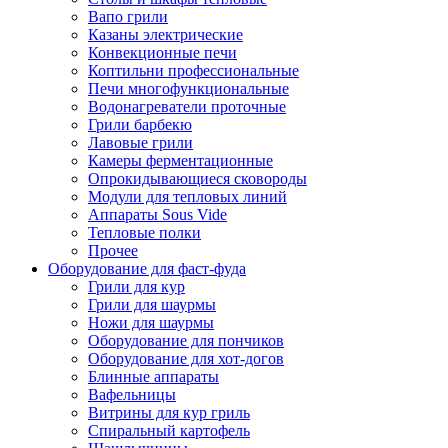
Вапо грили
Казаны электрические
Конвекционные печи
Коптильни профессиональные
Печи многофункциональные
Водонагреватели проточные
Грили барбекю
Лавовые грили
Камеры ферментационные
Опрокидывающиеся сковороды
Модули для тепловых линий
Аппараты Sous Vide
Тепловые полки
Прочее
Оборудование для фаст-фуда
Грили для кур
Грили для шаурмы
Ножи для шаурмы
Оборудование для пончиков
Оборудование для хот-догов
Блинные аппараты
Вафельницы
Витрины для кур гриль
Спиральный картофель