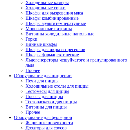
Холодильные камеры
Холодильные горки
Шкафы для вызревания мяса
Шкафы комбинированные
Шкафы мультитемпературные
Морозильные витрины
Витрины холодильные напольные
Горки
Винные шкафы
Шкафы для икры и пресервов
Шкафы фармацевтические
Льдогенераторы чешуйчатого и гранулированного
льда
Прочее
Оборудование для пиццерии
Печи для пиццы
Холодильные столы для пиццы
Тестомесы для пиццы
Прессы для пиццы
Тестораскатки для пиццы
Витрины для пиццы
Прочее
Оборудование для бургерной
Жарочные поверхности
Дозаторы для соусов