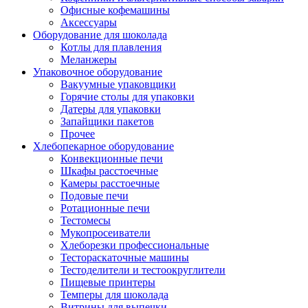
Офисные кофемашины
Аксессуары
Оборудование для шоколада
Котлы для плавления
Меланжеры
Упаковочное оборудование
Вакуумные упаковщики
Горячие столы для упаковки
Датеры для упаковки
Запайщики пакетов
Прочее
Хлебопекарное оборудование
Конвекционные печи
Шкафы расстоечные
Камеры расстоечные
Подовые печи
Ротационные печи
Тестомесы
Мукопросеиватели
Хлеборезки профессиональные
Тестораскаточные машины
Тестоделители и тестоокруглители
Пищевые принтеры
Темперы для шоколада
Витрины для выпечки