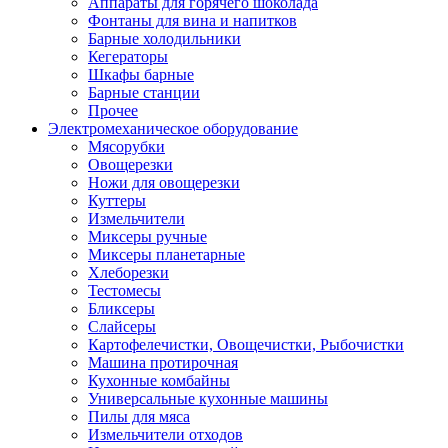
Аппараты для горячего шоколада
Фонтаны для вина и напитков
Барные холодильники
Кегераторы
Шкафы барные
Барные станции
Прочее
Электромеханическое оборудование
Мясорубки
Овощерезки
Ножи для овощерезки
Куттеры
Измельчители
Миксеры ручные
Миксеры планетарные
Хлеборезки
Тестомесы
Бликсеры
Слайсеры
Картофелечистки, Овощечистки, Рыбочистки
Машина протирочная
Кухонные комбайны
Универсальные кухонные машины
Пилы для мяса
Измельчители отходов