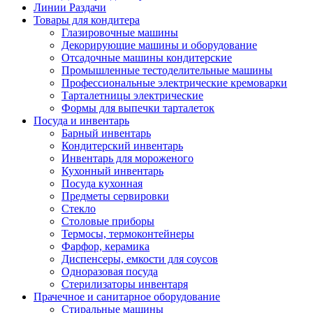
Линии Раздачи
Товары для кондитера
Глазировочные машины
Декорирующие машины и оборудование
Отсадочные машины кондитерские
Промышленные тестоделительные машины
Профессиональные электрические кремоварки
Тарталетницы электрические
Формы для выпечки тарталеток
Посуда и инвентарь
Барный инвентарь
Кондитерский инвентарь
Инвентарь для мороженого
Кухонный инвентарь
Посуда кухонная
Предметы сервировки
Стекло
Столовые приборы
Термосы, термоконтейнеры
Фарфор, керамика
Диспенсеры, емкости для соусов
Одноразовая посуда
Стерилизаторы инвентаря
Прачечное и санитарное оборудование
Стиральные машины