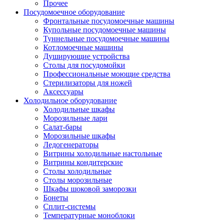
Прочее
Посудомоечное оборудование
Фронтальные посудомоечные машины
Купольные посудомоечные машины
Туннельные посудомоечные машины
Котломоечные машины
Душирующие устройства
Столы для посудомойки
Профессиональные моющие средства
Стерилизаторы для ножей
Аксессуары
Холодильное оборудование
Холодильные шкафы
Морозильные лари
Салат-бары
Морозильные шкафы
Ледогенераторы
Витрины холодильные настольные
Витрины кондитерские
Столы холодильные
Столы морозильные
Шкафы шоковой заморозки
Бонеты
Сплит-системы
Температурные моноблоки