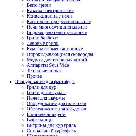
Вапо грили
Казаны электрические
Конвекционные печи
Коптильни профессиональные
Печи многофункциональные
Водонагреватели проточные
Грили барбекю
Лавовые грили
Камеры ферментационные
Опрокидывающиеся сковороды
Модули для тепловых линий
Аппараты Sous Vide
Тепловые полки
Прочее
Оборудование для фаст-фуда
Грили для кур
Грили для шаурмы
Ножи для шаурмы
Оборудование для пончиков
Оборудование для хот-догов
Блинные аппараты
Вафельницы
Витрины для кур гриль
Спиральный картофель