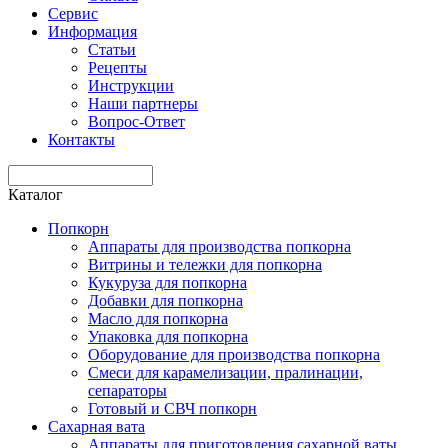
Сервис
Информация
Статьи
Рецепты
Инструкции
Наши партнеры
Вопрос-Ответ
Контакты
Каталог
Попкорн
Аппараты для производства попкорна
Витрины и тележки для попкорна
Кукуруза для попкорна
Добавки для попкорна
Масло для попкорна
Упаковка для попкорна
Оборудование для производства попкорна
Смеси для карамелизации, пралинации,
сепараторы
Готовый и СВЧ попкорн
Сахарная вата
Аппараты для приготовления сахарной ваты