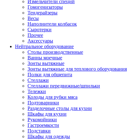
Измельчители специй
Гомогенизаторы
Тендерайзеры
Весы
Наполнители колбасок
Сыротерки
Прочее
Аксессуары
Нейтральное оборудование
Столы производственные
Ванны моечные
Зонты вытяжные
Зонты вытяжные для теплового оборудования
Полки для общепита
Стеллажи
Стеллажи передвижные/шпильки
Тележки
Колоды для рубки мяса
Подтоварники
Разделочные столы для кухни
Шкафы для кухни
Рукомойники
Гастроемкости
Подставки
Шкафы для одежды