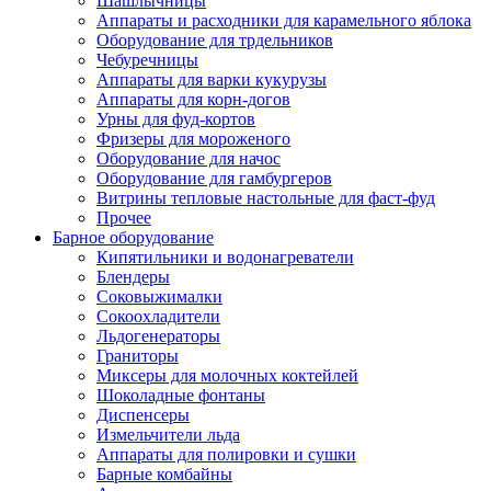
Шашлычницы
Аппараты и расходники для карамельного яблока
Оборудование для трдельников
Чебуречницы
Аппараты для варки кукурузы
Аппараты для корн-догов
Урны для фуд-кортов
Фризеры для мороженого
Оборудование для начос
Оборудование для гамбургеров
Витрины тепловые настольные для фаст-фуд
Прочее
Барное оборудование
Кипятильники и водонагреватели
Блендеры
Соковыжималки
Сокоохладители
Льдогенераторы
Граниторы
Миксеры для молочных коктейлей
Шоколадные фонтаны
Диспенсеры
Измельчители льда
Аппараты для полировки и сушки
Барные комбайны