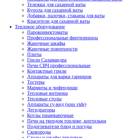
Тележки для сахарной ваты
Купола для сахарной ваты
Добавки, палочки, стаканы для ваты
Красители для сахарной ваты
Тепловое оборудование
Пароконвектоматы
Профессиональные фритюрницы
Жарочные шкафы
Жарочные поверхности
Плиты
Грили Саламандра
Печи СВЧ профессиональные
Контактные грили
Аппараты для варки гарниров
Тостеры
Мармиты и чифендиши
Тепловые витрины
Тепловые столы
Аппараты су-вид (sous vide)
Дегидраторы
Котлы пищеварочные
Печи на твердом топливе, коптильни
Подогреватели блюд и посуды
Сковороды
Столы и шкафы тепловые