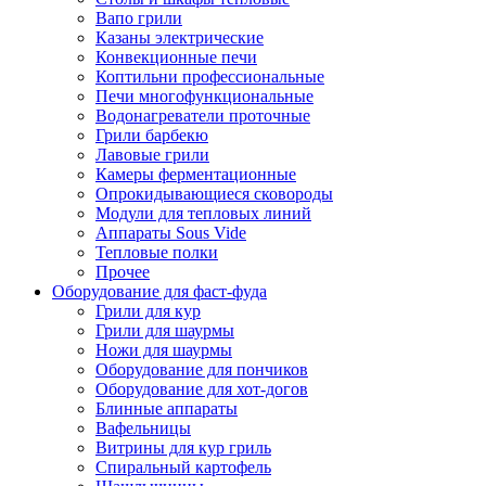
Вапо грили
Казаны электрические
Конвекционные печи
Коптильни профессиональные
Печи многофункциональные
Водонагреватели проточные
Грили барбекю
Лавовые грили
Камеры ферментационные
Опрокидывающиеся сковороды
Модули для тепловых линий
Аппараты Sous Vide
Тепловые полки
Прочее
Оборудование для фаст-фуда
Грили для кур
Грили для шаурмы
Ножи для шаурмы
Оборудование для пончиков
Оборудование для хот-догов
Блинные аппараты
Вафельницы
Витрины для кур гриль
Спиральный картофель