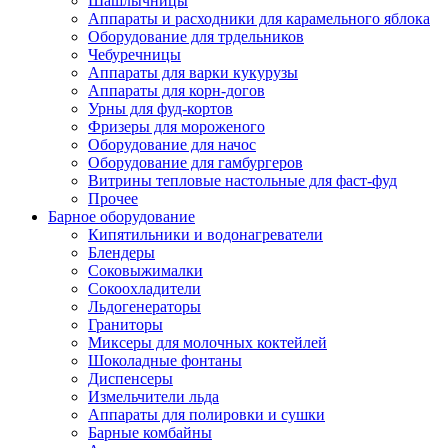
Шашлычницы
Аппараты и расходники для карамельного яблока
Оборудование для трдельников
Чебуречницы
Аппараты для варки кукурузы
Аппараты для корн-догов
Урны для фуд-кортов
Фризеры для мороженого
Оборудование для начос
Оборудование для гамбургеров
Витрины тепловые настольные для фаст-фуд
Прочее
Барное оборудование
Кипятильники и водонагреватели
Блендеры
Соковыжималки
Сокоохладители
Льдогенераторы
Граниторы
Миксеры для молочных коктейлей
Шоколадные фонтаны
Диспенсеры
Измельчители льда
Аппараты для полировки и сушки
Барные комбайны