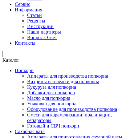
Сервис
Информация
Статьи
Рецепты
Инструкции
Наши партнеры
Вопрос-Ответ
Контакты
Каталог
Попкорн
Аппараты для производства попкорна
Витрины и тележки для попкорна
Кукуруза для попкорна
Добавки для попкорна
Масло для попкорна
Упаковка для попкорна
Оборудование для производства попкорна
Смеси для карамелизации, пралинации,
сепараторы
Готовый и СВЧ попкорн
Сахарная вата
Аппараты для приготовления сахарной ваты