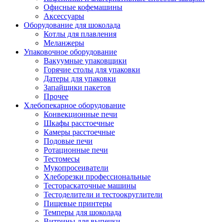
Офисные кофемашины
Аксессуары
Оборудование для шоколада
Котлы для плавления
Меланжеры
Упаковочное оборудование
Вакуумные упаковщики
Горячие столы для упаковки
Датеры для упаковки
Запайщики пакетов
Прочее
Хлебопекарное оборудование
Конвекционные печи
Шкафы расстоечные
Камеры расстоечные
Подовые печи
Ротационные печи
Тестомесы
Мукопросеиватели
Хлеборезки профессиональные
Тестораскаточные машины
Тестоделители и тестоокруглители
Пищевые принтеры
Темперы для шоколада
Витрины для выпечки