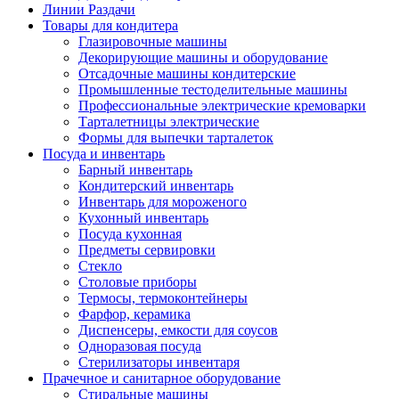
Линии Раздачи
Товары для кондитера
Глазировочные машины
Декорирующие машины и оборудование
Отсадочные машины кондитерские
Промышленные тестоделительные машины
Профессиональные электрические кремоварки
Тарталетницы электрические
Формы для выпечки тарталеток
Посуда и инвентарь
Барный инвентарь
Кондитерский инвентарь
Инвентарь для мороженого
Кухонный инвентарь
Посуда кухонная
Предметы сервировки
Стекло
Столовые приборы
Термосы, термоконтейнеры
Фарфор, керамика
Диспенсеры, емкости для соусов
Одноразовая посуда
Стерилизаторы инвентаря
Прачечное и санитарное оборудование
Стиральные машины