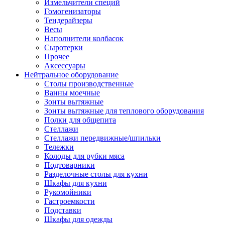
Измельчители специй
Гомогенизаторы
Тендерайзеры
Весы
Наполнители колбасок
Сыротерки
Прочее
Аксессуары
Нейтральное оборудование
Столы производственные
Ванны моечные
Зонты вытяжные
Зонты вытяжные для теплового оборудования
Полки для общепита
Стеллажи
Стеллажи передвижные/шпильки
Тележки
Колоды для рубки мяса
Подтоварники
Разделочные столы для кухни
Шкафы для кухни
Рукомойники
Гастроемкости
Подставки
Шкафы для одежды