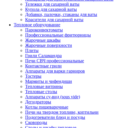
Тележки для сахарной ваты
Купола для сахарной ваты
Добавки, палочки, стаканы для ваты
Красители для сахарной ваты
Тепловое оборудование
Пароконвектоматы
Профессиональные фритюрницы
Жарочные шкафы
Жарочные поверхности
Плиты
Грили Саламандра
Печи СВЧ профессиональные
Контактные грили
Аппараты для варки гарниров
Тостеры
Мармиты и чифендиши
Тепловые витрины
Тепловые столы
Аппараты су-вид (sous vide)
Дегидраторы
Котлы пищеварочные
Печи на твердом топливе, коптильни
Подогреватели блюд и посуды
Сковороды
Столы и шкафы тепловые