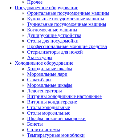
Прочее
Посудомоечное оборудование
Фронтальные посудомоечные машины
Купольные посудомоечные машины
Туннельные посудомоечные машины
Котломоечные машины
Душирующие устройства
Столы для посудомойки
Профессиональные моющие средства
Стерилизаторы для ножей
Аксессуары
Холодильное оборудование
Холодильные шкафы
Морозильные лари
Салат-бары
Морозильные шкафы
Ледогенераторы
Витрины холодильные настольные
Витрины кондитерские
Столы холодильные
Столы морозильные
Шкафы шоковой заморозки
Бонеты
Сплит-системы
Температурные моноблоки