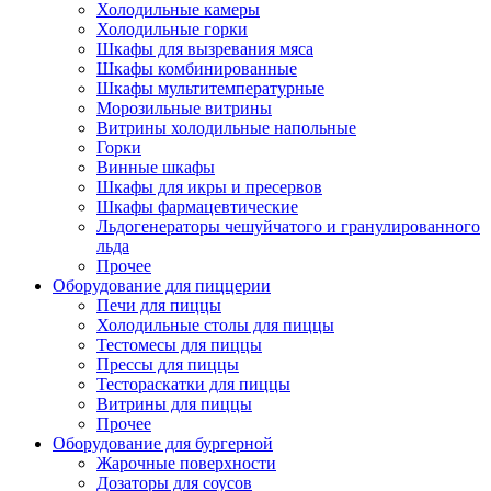
Холодильные камеры
Холодильные горки
Шкафы для вызревания мяса
Шкафы комбинированные
Шкафы мультитемпературные
Морозильные витрины
Витрины холодильные напольные
Горки
Винные шкафы
Шкафы для икры и пресервов
Шкафы фармацевтические
Льдогенераторы чешуйчатого и гранулированного
льда
Прочее
Оборудование для пиццерии
Печи для пиццы
Холодильные столы для пиццы
Тестомесы для пиццы
Прессы для пиццы
Тестораскатки для пиццы
Витрины для пиццы
Прочее
Оборудование для бургерной
Жарочные поверхности
Дозаторы для соусов