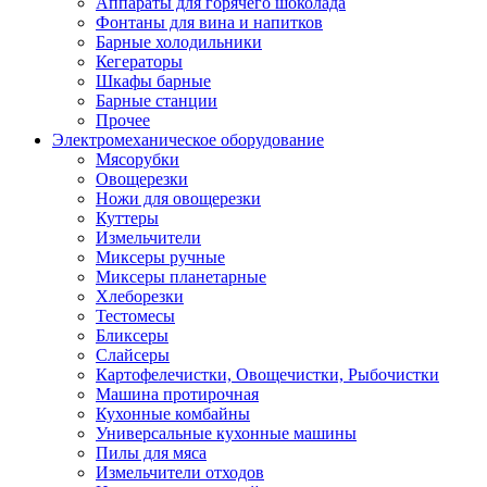
Аппараты для горячего шоколада
Фонтаны для вина и напитков
Барные холодильники
Кегераторы
Шкафы барные
Барные станции
Прочее
Электромеханическое оборудование
Мясорубки
Овощерезки
Ножи для овощерезки
Куттеры
Измельчители
Миксеры ручные
Миксеры планетарные
Хлеборезки
Тестомесы
Бликсеры
Слайсеры
Картофелечистки, Овощечистки, Рыбочистки
Машина протирочная
Кухонные комбайны
Универсальные кухонные машины
Пилы для мяса
Измельчители отходов