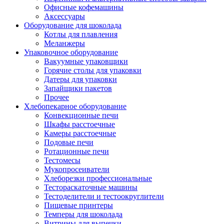
Офисные кофемашины
Аксессуары
Оборудование для шоколада
Котлы для плавления
Меланжеры
Упаковочное оборудование
Вакуумные упаковщики
Горячие столы для упаковки
Датеры для упаковки
Запайщики пакетов
Прочее
Хлебопекарное оборудование
Конвекционные печи
Шкафы расстоечные
Камеры расстоечные
Подовые печи
Ротационные печи
Тестомесы
Мукопросеиватели
Хлеборезки профессиональные
Тестораскаточные машины
Тестоделители и тестоокруглители
Пищевые принтеры
Темперы для шоколада
Витрины для выпечки