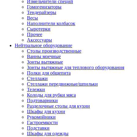
Измельчители специй
Гомогенизаторы
Тендерайзеры
Весы
Наполнители колбасок
Сыротерки
Прочее
Аксессуары
Нейтральное оборудование
Столы производственные
Ванны моечные
Зонты вытяжные
Зонты вытяжные для теплового оборудования
Полки для общепита
Стеллажи
Стеллажи передвижные/шпильки
Тележки
Колоды для рубки мяса
Подтоварники
Разделочные столы для кухни
Шкафы для кухни
Рукомойники
Гастроемкости
Подставки
Шкафы для одежды