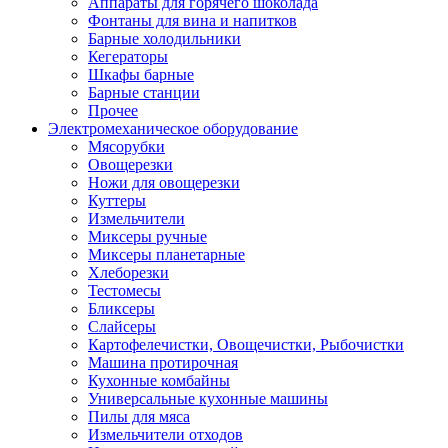
Аппараты для горячего шоколада
Фонтаны для вина и напитков
Барные холодильники
Кегераторы
Шкафы барные
Барные станции
Прочее
Электромеханическое оборудование
Мясорубки
Овощерезки
Ножи для овощерезки
Куттеры
Измельчители
Миксеры ручные
Миксеры планетарные
Хлеборезки
Тестомесы
Бликсеры
Слайсеры
Картофелечистки, Овощечистки, Рыбочистки
Машина протирочная
Кухонные комбайны
Универсальные кухонные машины
Пилы для мяса
Измельчители отходов