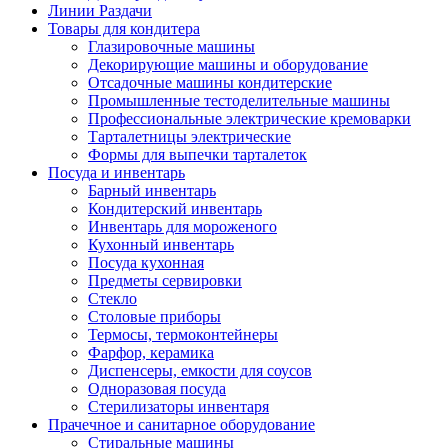
Линии Раздачи
Товары для кондитера
Глазировочные машины
Декорирующие машины и оборудование
Отсадочные машины кондитерские
Промышленные тестоделительные машины
Профессиональные электрические кремоварки
Тарталетницы электрические
Формы для выпечки тарталеток
Посуда и инвентарь
Барный инвентарь
Кондитерский инвентарь
Инвентарь для мороженого
Кухонный инвентарь
Посуда кухонная
Предметы сервировки
Стекло
Столовые приборы
Термосы, термоконтейнеры
Фарфор, керамика
Диспенсеры, емкости для соусов
Одноразовая посуда
Стерилизаторы инвентаря
Прачечное и санитарное оборудование
Стиральные машины