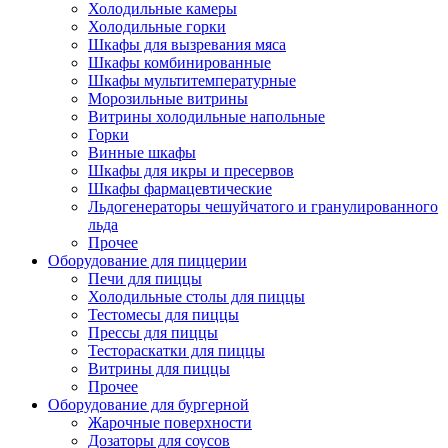
Холодильные камеры
Холодильные горки
Шкафы для вызревания мяса
Шкафы комбинированные
Шкафы мультитемпературные
Морозильные витрины
Витрины холодильные напольные
Горки
Винные шкафы
Шкафы для икры и пресервов
Шкафы фармацевтические
Льдогенераторы чешуйчатого и гранулированного
льда
Прочее
Оборудование для пиццерии
Печи для пиццы
Холодильные столы для пиццы
Тестомесы для пиццы
Прессы для пиццы
Тестораскатки для пиццы
Витрины для пиццы
Прочее
Оборудование для бургерной
Жарочные поверхности
Дозаторы для соусов