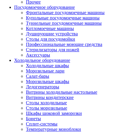
Прочее
Посудомоечное оборудование
Фронтальные посудомоечные машины
Купольные посудомоечные машины
Туннельные посудомоечные машины
Котломоечные машины
Душирующие устройства
Столы для посудомойки
Профессиональные моющие средства
Стерилизаторы для ножей
Аксессуары
Холодильное оборудование
Холодильные шкафы
Морозильные лари
Салат-бары
Морозильные шкафы
Ледогенераторы
Витрины холодильные настольные
Витрины кондитерские
Столы холодильные
Столы морозильные
Шкафы шоковой заморозки
Бонеты
Сплит-системы
Температурные моноблоки