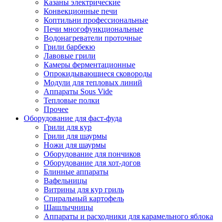
Казаны электрические
Конвекционные печи
Коптильни профессиональные
Печи многофункциональные
Водонагреватели проточные
Грили барбекю
Лавовые грили
Камеры ферментационные
Опрокидывающиеся сковороды
Модули для тепловых линий
Аппараты Sous Vide
Тепловые полки
Прочее
Оборудование для фаст-фуда
Грили для кур
Грили для шаурмы
Ножи для шаурмы
Оборудование для пончиков
Оборудование для хот-догов
Блинные аппараты
Вафельницы
Витрины для кур гриль
Спиральный картофель
Шашлычницы
Аппараты и расходники для карамельного яблока