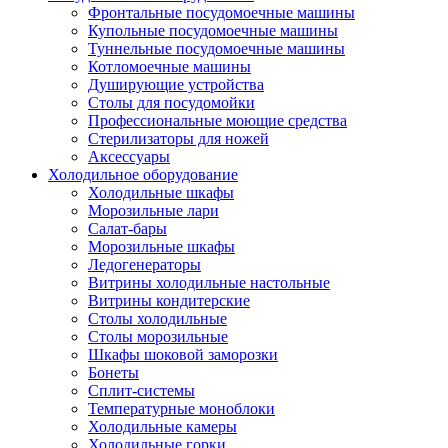
Фронтальные посудомоечные машины
Купольные посудомоечные машины
Туннельные посудомоечные машины
Котломоечные машины
Душирующие устройства
Столы для посудомойки
Профессиональные моющие средства
Стерилизаторы для ножей
Аксессуары
Холодильное оборудование
Холодильные шкафы
Морозильные лари
Салат-бары
Морозильные шкафы
Ледогенераторы
Витрины холодильные настольные
Витрины кондитерские
Столы холодильные
Столы морозильные
Шкафы шоковой заморозки
Бонеты
Сплит-системы
Температурные моноблоки
Холодильные камеры
Холодильные горки