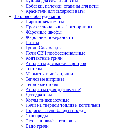
Купола для сахарной ваты
Добавки, палочки, стаканы для ваты
Красители для сахарной ваты
Тепловое оборудование
Пароконвектоматы
Профессиональные фритюрницы
Жарочные шкафы
Жарочные поверхности
Плиты
Грили Саламандра
Печи СВЧ профессиональные
Контактные грили
Аппараты для варки гарниров
Тостеры
Мармиты и чифендиши
Тепловые витрины
Тепловые столы
Аппараты су-вид (sous vide)
Дегидраторы
Котлы пищеварочные
Печи на твердом топливе, коптильни
Подогреватели блюд и посуды
Сковороды
Столы и шкафы тепловые
Вапо грили