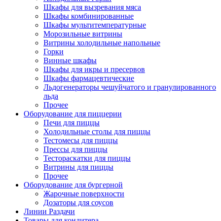
Шкафы для вызревания мяса
Шкафы комбинированные
Шкафы мультитемпературные
Морозильные витрины
Витрины холодильные напольные
Горки
Винные шкафы
Шкафы для икры и пресервов
Шкафы фармацевтические
Льдогенераторы чешуйчатого и гранулированного
льда
Прочее
Оборудование для пиццерии
Печи для пиццы
Холодильные столы для пиццы
Тестомесы для пиццы
Прессы для пиццы
Тестораскатки для пиццы
Витрины для пиццы
Прочее
Оборудование для бургерной
Жарочные поверхности
Дозаторы для соусов
Линии Раздачи
Товары для кондитера