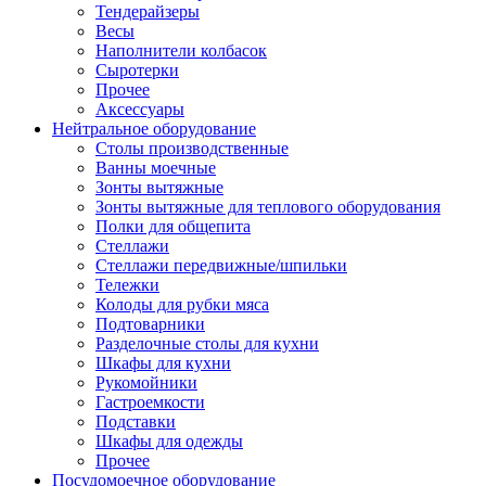
Тендерайзеры
Весы
Наполнители колбасок
Сыротерки
Прочее
Аксессуары
Нейтральное оборудование
Столы производственные
Ванны моечные
Зонты вытяжные
Зонты вытяжные для теплового оборудования
Полки для общепита
Стеллажи
Стеллажи передвижные/шпильки
Тележки
Колоды для рубки мяса
Подтоварники
Разделочные столы для кухни
Шкафы для кухни
Рукомойники
Гастроемкости
Подставки
Шкафы для одежды
Прочее
Посудомоечное оборудование