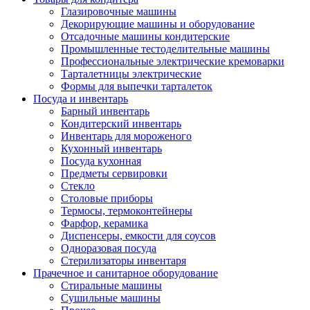
Глазировочные машины
Декорирующие машины и оборудование
Отсадочные машины кондитерские
Промышленные тестоделительные машины
Профессиональные электрические кремоварки
Тарталетницы электрические
Формы для выпечки тарталеток
Посуда и инвентарь
Барный инвентарь
Кондитерский инвентарь
Инвентарь для мороженого
Кухонный инвентарь
Посуда кухонная
Предметы сервировки
Стекло
Столовые приборы
Термосы, термоконтейнеры
Фарфор, керамика
Диспенсеры, емкости для соусов
Одноразовая посуда
Стерилизаторы инвентаря
Прачечное и санитарное оборудование
Стиральные машины
Сушильные машины