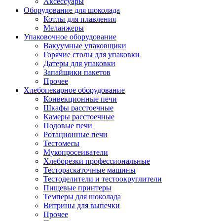
Аксессуары
Оборудование для шоколада
Котлы для плавления
Меланжеры
Упаковочное оборудование
Вакуумные упаковщики
Горячие столы для упаковки
Датеры для упаковки
Запайщики пакетов
Прочее
Хлебопекарное оборудование
Конвекционные печи
Шкафы расстоечные
Камеры расстоечные
Подовые печи
Ротационные печи
Тестомесы
Мукопросеиватели
Хлеборезки профессиональные
Тестораскаточные машины
Тестоделители и тестоокруглители
Пищевые принтеры
Темперы для шоколада
Витрины для выпечки
Прочее