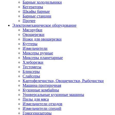
Барные холодильники
Кегераторы
Шкафы барные
Барные станции
Прочее
Электромеханическое оборудование
Мясорубки
Овощерезки
Ножи для овощерезки
Куттеры
Измельчители
Миксеры ручные
Миксеры планетарные
Хлеборезки
Тестомесы
Бликсеры
Слайсеры
Картофелечистки, Овощечистки, Рыбочистки
Машина протирочная
Кухонные комбайны
Универсальные кухонные машины
Пилы для мяса
Измельчители отходов
Измельчители специй
Гомогенизаторы